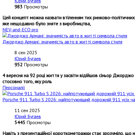
Юрий Бугаев
983
Просмотры
Цей концепт можна назвати втіленням тих ринково-політичних 
яке нещодавно було зняте з виробництва,
NEV-and-ECO pro
Джорджо Армані: значимість авто в житті символа стиля
8 сен 2025
Юрий Бугаев
952
Просмотры
4 вересня на 92 році життя у засвіти відійшов сіньор Джорджо Ар
стосовно того, яку роль
Персоналії
Porsche 911 Turbo S 2026: найпотужніший дорожній 911 усіх ча
11 сен 2025
Юрий Бугаев
5445
Просмотры
Навіть з презентаційної короткометражки стає зрозуміло, що н