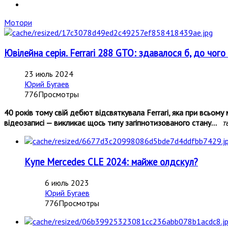
Мотори
Ювілейна серія. Ferrari 288 GTO: здавалося б, до чого т
23 июль 2024
Юрий Бугаев
776Просмотры
40 років тому свій дебют відсвяткувала Ferrari, яка при всьом
відеозаписі — викликає щось типу загіпнотизованого стану...
т
Купе Mercedes CLE 2024: майже олдскул?
6 июль 2023
Юрий Бугаев
776Просмотры