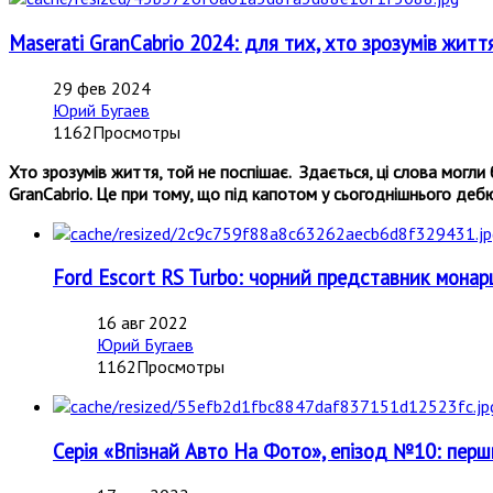
Maserati GranCabrio 2024: для тих, хто зрозумів житт
29 фев 2024
Юрий Бугаев
1162Просмотры
Хто зрозумів життя, той не поспішає.
Здається, ці слова могли
GranCabrio. Це при тому, що під капотом у сьогоднішнього дебю
Ford Escort RS Turbo: чорний представник мо
16 авг 2022
Юрий Бугаев
1162Просмотры
Серія «Впізнай Авто На Фото», епізод №10: перши