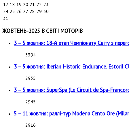
17
18
19
20
21
22
23
24
25
26
27
28
29
30
31
ЖОВТЕНЬ-2025 В СВІТІ МОТОРІВ
3 – 5 жовтня: 18-й етап Чемпіонату Світу з перег
3394
3 – 5 жовтня: Iberian Historic Endurance. Estoril Cl
2935
3 – 5 жовтня: SuperSpa (Le Circuit de Spa-Francor
2945
5 – 11 жовтня: раллі-тур Modena Cento Ore (Milan
2916