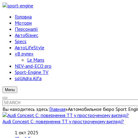
Головна
Мотори
Персоналії
Автобізнес
Specs
АвтоLifeStyle
«В руле»
Le Mans
NEV-and-ECO pro
Sport-Engine TV
sqUAdra Alfa
Menu
Вы находитесь здесь:
Главная
»
Автомобильное бюро Sport Engi
Audi Concept C: повернення ТТ у простроченому вигляді?
1 окт 2025