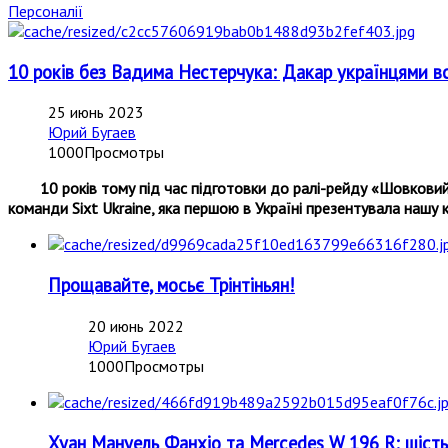
Персоналії
10 років без Вадима Нестерчука: Дакар українцями вс
25 июнь 2023
Юрий Бугаев
1000Просмотры
10 років тому під час підготовки до ралі-рейду «Шовкови
команди Sixt Ukraine, яка першою в Україні презентувала нашу к
Прощавайте, мосьє Трінтіньян!
20 июнь 2022
Юрий Бугаев
1000Просмотры
Хуан Мануель Фанхіо та Mercedes W 196 R: шість