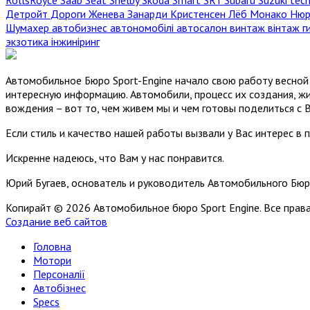
Детройт
Дороги
Женева
Занарди
Кристенсен
Лёб
Монако
Нюр
Шумахер
автобизнес
автономобілі
автосалон
винтаж
вінтаж
г
экзотика
інжиніринг
Автомобильное Бюро Sport-Engine начало свою работу весной 
интересную информацию. Автомобили, процесс их создания, жи
вождения – вот то, чем живем мы и чем готовы поделиться с 
Если стиль и качество нашей работы вызвали у Вас интерес в 
Искренне надеюсь, что Вам у нас понравится.
Юрий Бугаев, основатель и руководитель Автомобильного Бюр
Копирайт © 2026 Автомобильное бюро Sport Engine. Все пра
Создание веб сайтов
Головна
Мотори
Персоналії
Автобізнес
Specs