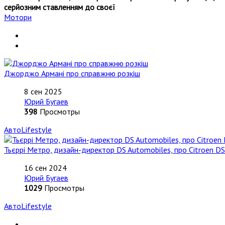
серйозним ставленням до своєї
Мотори
Джорджо Армані про справжню розкіш
8 сен 2025
Юрий Бугаев
398
Просмотры
АвтоLifestyle
Тьєррі Метро, дизайн-директор DS Automobiles, про Citroen DS
16 сен 2024
Юрий Бугаев
1029
Просмотры
АвтоLifestyle