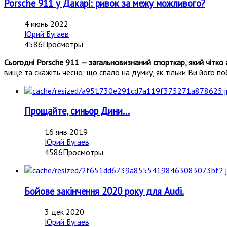
Porsche 911 у Дакарі: ривок за межу можливого?
4 июнь 2022
Юрий Бугаев
4586Просмотры
Сьогодні Porsche 911 — загальновизнаний спорткар, який чітко
вище та скажіть чесно: що спало на думку, як тільки Ви його п
Прощайте, синьор Дини...
16 янв 2019
Юрий Бугаев
4586Просмотры
Бойове закінчення 2020 року для Audi.
3 дек 2020
Юрий Бугаев