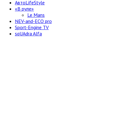
АвтоLifeStyle
«В руле»
Le Mans
NEV-and-ECO pro
Sport-Engine TV
sqUAdra Alfa