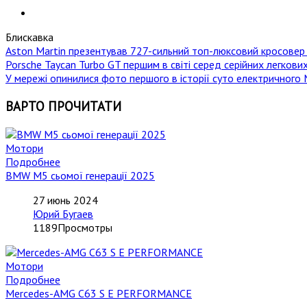
Блискавка
Aston Martin презентував 727-сильний топ-люксовий кросовер D
Porsche Taycan Turbo GT першим в світі серед серійних легкови
У мережі опинилися фото першого в історії суто електричного M
ВАРТО ПРОЧИТАТИ
Мотори
Подробнее
BMW M5 сьомої генерації 2025
27 июнь 2024
Юрий Бугаев
1189Просмотры
Мотори
Подробнее
Mercedes-AMG C63 S E PERFORMANCE