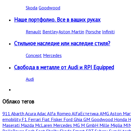
Skoda
Goodwood
Наше портфолио. Все в ваших руках
Renault
Bentley
Aston Martin
Porsche
Infiniti
Стильное наследие или наследие стиля?
Concept
Mercedes
Свобода в металле от Audi и RPI Equipped
Audi
Облако тегов
911
Abarth
Acura
Adac
Alfa Romeo
AlfaЕстетика
AMG
Aston Mar
emobility
F1
Ferrari
Fiat
Fisker
Ford
Ghia
GM
Goodwood
Honda
H
Maserati
Mazda
McLaren
Mercedes
MG
M GmbH
Mille Miglia
MI
RollsRoyce
Saab
Seat
Shelby
Skoda
Smart
SRT
Subaru
Suzuki
tec