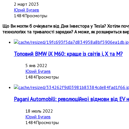
2 март 2023
Юрий Бугаев
1484Просмотры
Що Ви могли б очікувати від Дня Інвестора у Tesla?
Хотіли поч
технологіях та тривалості зарядки? А може, як розшириться ви
Топовий BMW iX M60: краще із світів i, X та M?
5 янв 2022
Юрий Бугаев
1484Просмотры
Pagani Automobili: революційної відмови від EV 
18 июль 2022
Юрий Бугаев
1484Просмотры