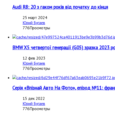
Audi R8: 20 з гаком років від початку до кінця
25 март 2024
Юрий Бугаев
776Просмотры
BMW X5 четвертої генерації (G05) зразка 2023 ро
12 фев 2023
Юрий Бугаев
776Просмотры
Серія «Впізнай Авто На Фото», епізод №11: фран
15 дек 2022
Юрий Бугаев
776Просмотры