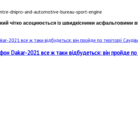
кий чітко асоциюється із швидкісними асфальтовими ві
он Dakar-2021 все ж таки відбудеться: він пройде по те