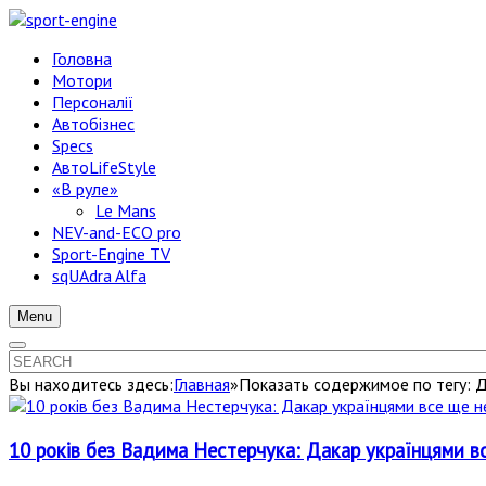
Головна
Мотори
Персоналії
Автобізнес
Specs
АвтоLifeStyle
«В руле»
Le Mans
NEV-and-ECO pro
Sport-Engine TV
sqUAdra Alfa
Menu
Вы находитесь здесь:
Главная
»
Показать содержимое по тегу: 
10 років без Вадима Нестерчука: Дакар українцями вс