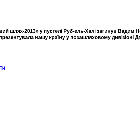
овий шлях-2013» у пустелі Руб-ель-Халі загинув Вадим 
 презентувала нашу країну у позашляховому дивізіоні Дак
ти