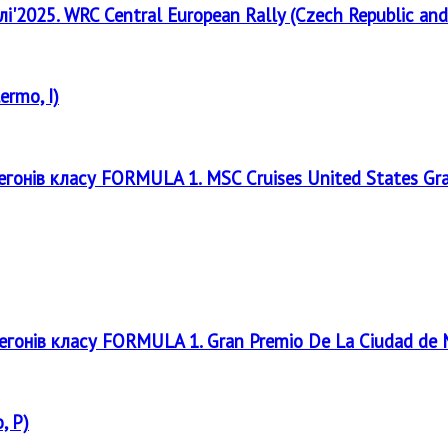
лі'2025. WRC Central European Rally (Czech Republic and
ermo, I)
регонів класу FORMULA 1. MSC Cruises United States Gr
регонів класу FORMULA 1. Gran Premio De La Ciudad de
, P)