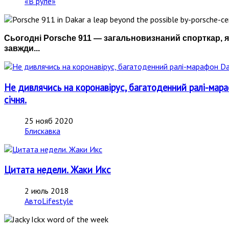
«В руле»
Сьогодні Porsche 911 — загальновизнаний спорткар, я
завжди...
Не дивлячись на коронавірус, багатоденний ралі-мараф
січня.
25 нояб 2020
Блискавка
Цитата недели. Жаки Икс
2 июль 2018
АвтоLifestyle