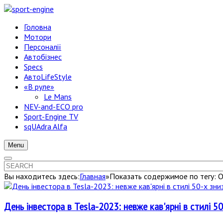
Головна
Мотори
Персоналії
Автобізнес
Specs
АвтоLifeStyle
«В руле»
Le Mans
NEV-and-ECO pro
Sport-Engine TV
sqUAdra Alfa
Menu
Вы находитесь здесь:
Главная
»
Показать содержимое по тегу: 
День інвестора в Tesla-2023: невже кав'ярні в стилі 5