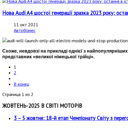
Нова Audi A4 шостої генерації зразка 2023 року: остан
11 окт 2021
Автобізнес
Схоже, невдовзі на прикладі однієї з найпопулярніши
представник «великої німецької трійці».
1
2
В конец
Страница 1 из 2
ЖОВТЕНЬ-2025 В СВІТІ МОТОРІВ
3 – 5 жовтня: 18-й етап Чемпіонату Світу з перег