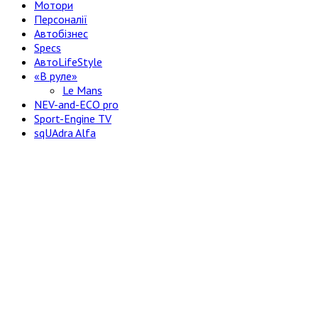
Мотори
Персоналії
Автобізнес
Specs
АвтоLifeStyle
«В руле»
Le Mans
NEV-and-ECO pro
Sport-Engine TV
sqUAdra Alfa