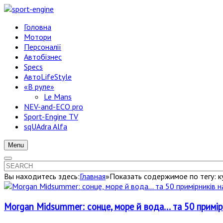
Головна
Мотори
Персоналії
Автобізнес
Specs
АвтоLifeStyle
«В руле»
Le Mans
NEV-and-ECO pro
Sport-Engine TV
sqUAdra Alfa
Menu
Вы находитесь здесь:
Главная
»
Показать содержимое по тегу: к
Morgan Midsummer: сонце, море й вода... та 50 примірн