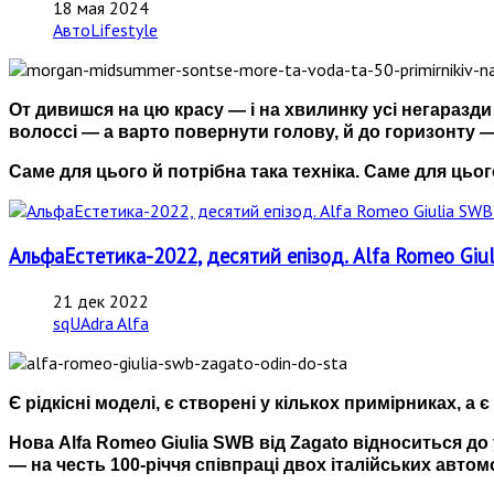
18 мая 2024
АвтоLifestyle
От дивишся на цю красу — і на хвилинку усі негаразди 
волоссі — а варто повернути голову, й до горизонту —
Саме для цього й потрібна така техніка. Саме для цьог
АльфаЕстетика-2022, деcятий епізод. Alfa Romeo Giu
21 дек 2022
sqUAdra Alfa
Є рідкісні моделі, є створені у кількох примірниках, а є
Нова Alfa Romeo Giulia SWB від Zagato відноситься до
—
на честь 100-річчя співпраці двох італійських автом