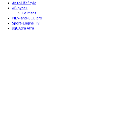
АвтоLifeStyle
«В руле»
Le Mans
NEV-and-ECO pro
Sport-Engine TV
sqUAdra Alfa