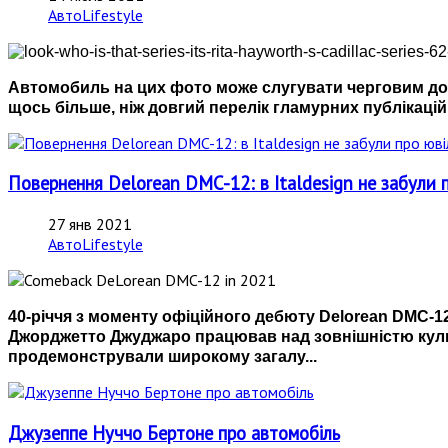
АвтоLifestyle
Автомобиль на цих фото може слугувати черговим дока
щось більше, ніж довгий перелік гламурних публікацій,
Повернення Delorean DMC-12: в Italdesign не забули 
27 янв 2021
АвтоLifestyle
40-річчя з моменту офіційного дебюту Delorean DMC-12
Джорджетто Джуджаро працював над зовнішністю культо
продемонстрували широкому загалу...
Джузеппе Нуччо Бертоне про автомобіль