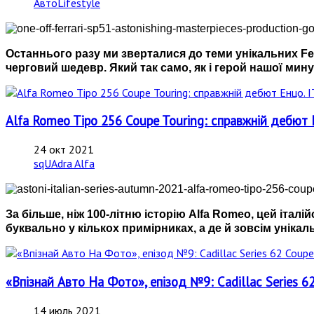
АвтоLifestyle
Останнього разу ми зверталися до теми унікальних Ferr
черговий шедевр. Який так само, як і герой нашої мину
Alfa Romeo Tipo 256 Coupe Touring: справжній деб
24 окт 2021
sqUAdra Alfa
За більше, ніж 100-літню історію Alfa Romeo, цей італ
буквально у кількох примірниках, а де й зовсім унікальн
«Впізнай Авто На Фото», епізод №9: Cadillac Series 62
14 июль 2021