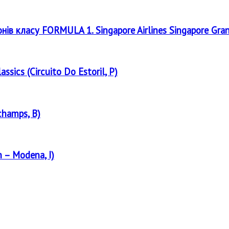
онів класу FORMULA 1. Singapore Airlines Singapore Gra
assics (Circuito Do Estoril, P)
champs, B)
 – Modena, I)