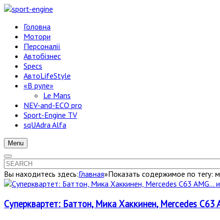
Головна
Мотори
Персоналії
Автобізнес
Specs
АвтоLifeStyle
«В руле»
Le Mans
NEV-and-ECO pro
Sport-Engine TV
sqUAdra Alfa
Menu
Вы находитесь здесь:
Главная
»
Показать содержимое по тегу: м
Суперквартет: Баттон, Мика Хаккинен, Mercedes C63 A