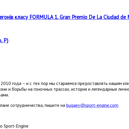
регонів класу FORMULA 1. Gran Premio De La Ciudad de
, P)
2010 года – и с тех пор мы стараемся предоставлять нашим кл
зни и борьбы на гоночных трассах, история и легендарные лич
Вами.
плане сотрудничества, пишите на
bugaev@sport-engine.com
о Sport-Engine