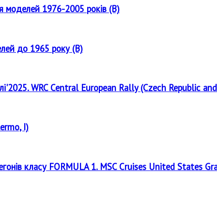
ля моделей 1976-2005 років (B)
елей до 1965 року (B)
лі'2025. WRC Central European Rally (Czech Republic and
ermo, I)
регонів класу FORMULA 1. MSC Cruises United States Gr