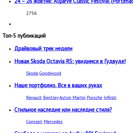
24 – 26 жовтня: Algarve Classic Festival (Portimao
2756
Топ-5 публикаций
Драйвовый трек недели
Новая Skoda Octavia RS: увидимся в Гудвуде!
Skoda
Goodwood
Наше портфолио. Все в ваших руках
Renault
Bentley
Aston Martin
Porsche
Infiniti
Стильное наследие или наследие стиля?
Concept
Mercedes