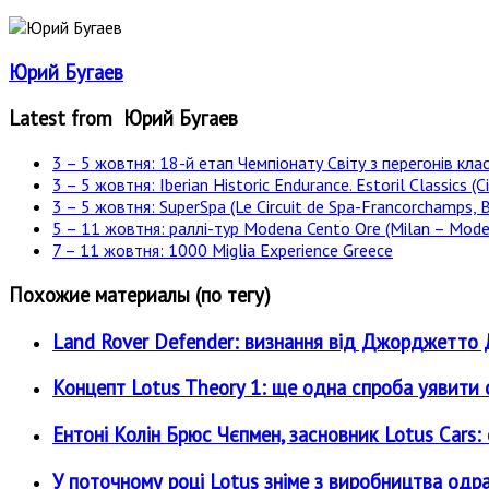
Юрий Бугаев
Latest from Юрий Бугаев
3 – 5 жовтня: 18-й етап Чемпіонату Світу з перегонів клас
3 – 5 жовтня: Iberian Historic Endurance. Estoril Classics (Ci
3 – 5 жовтня: SuperSpa (Le Circuit de Spa-Francorchamps, B
5 – 11 жовтня: раллі-тур Modena Cento Ore (Milan – Moden
7 – 11 жовтня: 1000 Miglia Experience Greece
Похожие материалы (по тегу)
Land Rover Defender: визнання від Джорджетт
Концепт Lotus Theory 1: ще одна спроба уявити
Ентоні Колін Брюс Чєпмен, засновник Lotus Cars
У поточному році Lotus зніме з виробництва одраз