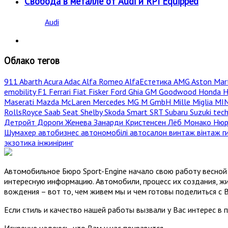
Свобода в металле от Audi и RPI Equipped
Audi
Облако тегов
911
Abarth
Acura
Adac
Alfa Romeo
AlfaЕстетика
AMG
Aston Mar
emobility
F1
Ferrari
Fiat
Fisker
Ford
Ghia
GM
Goodwood
Honda
H
Maserati
Mazda
McLaren
Mercedes
MG
M GmbH
Mille Miglia
MI
RollsRoyce
Saab
Seat
Shelby
Skoda
Smart
SRT
Subaru
Suzuki
tec
Детройт
Дороги
Женева
Занарди
Кристенсен
Лёб
Монако
Нюр
Шумахер
автобизнес
автономобілі
автосалон
винтаж
вінтаж
г
экзотика
інжиніринг
Автомобильное Бюро Sport-Engine начало свою работу весной 
интересную информацию. Автомобили, процесс их создания, жи
вождения – вот то, чем живем мы и чем готовы поделиться с 
Если стиль и качество нашей работы вызвали у Вас интерес в 