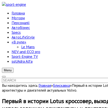
Головна
Мотори
Персоналії
Автобізнес
Specs
АвтоLifeStyle
«В руле»
Le Mans
NEV-and-ECO pro
Sport-Engine TV
sqUAdra Alfa
Menu
Вы находитесь здесь:
Главная
»
Блискавка
»
Первый в истории Lo
архитектуры и двигателей актуальных Volvo.
Первый в истории Lotus кроссовер, выхо