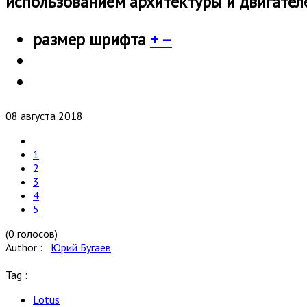
использованием архитектуры и двигателе
размер шрифта
+
–
08 августа 2018
1
2
3
4
5
(0 голосов)
Author :
Юрий Бугаев
Tag :
Lotus