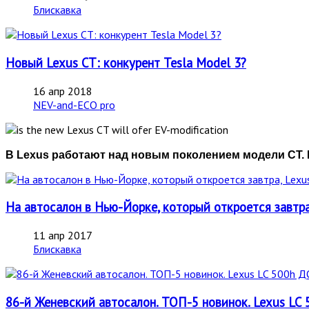
Блискавка
Новый Lexus CT: конкурент Tesla Model 3?
16 апр 2018
NEV-and-ECO pro
В
Lexus работают над новым поколением модели
CT.
На автосалон в Нью-Йорке, который откроется завтра
11 апр 2017
Блискавка
86-й Женевский автосалон. ТОП-5 новинок. Lexus 