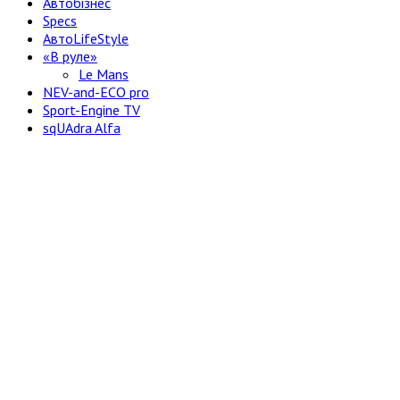
Автобізнес
Specs
АвтоLifeStyle
«В руле»
Le Mans
NEV-and-ECO pro
Sport-Engine TV
sqUAdra Alfa