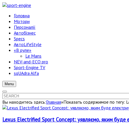
Головна
Мотори
Персоналії
Автобізнес
Specs
АвтоLifeStyle
«В руле»
Le Mans
NEV-and-ECO pro
Sport-Engine TV
sqUAdra Alfa
Menu
Вы находитесь здесь:
Главная
»
Показать содержимое по тегу: L
Lexus Electrified Sport Concept: уявляємо, яким буде