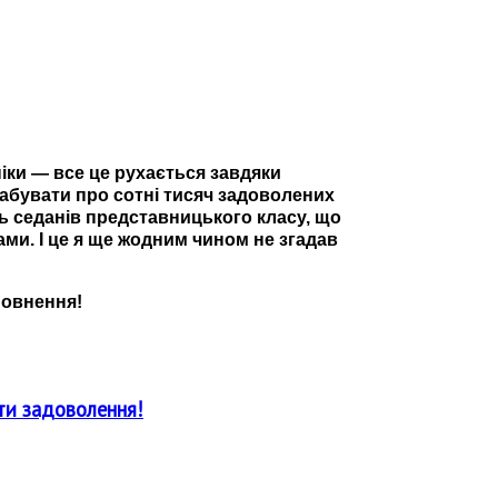
ніки
—
все це рухається завдяки
забувати про сотні тисяч задоволених
ть седанів представницького класу, що
ми. І це я ще жодним чином не згадав
повнення!
ти задоволення!