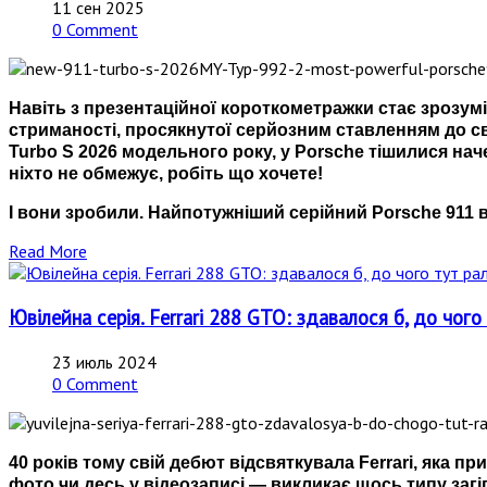
11 сен 2025
0 Comment
Навіть з презентаційної короткометражки стає зрозумі
стриманості, просякнутої серйозним ставленням до св
Turbo S 2026 модельного року, у Porsche тішилися нач
ніхто не обмежує, робіть що хочете!
І вони зробили. Найпотужніший серійний Porsche 911 в і
Read More
Ювілейна серія. Ferrari 288 GTO: здавалося б, до чого т
23 июль 2024
0 Comment
40 років тому свій дебют відсвяткувала Ferrari, яка п
фото чи десь у відеозаписі — викликає щось типу загі