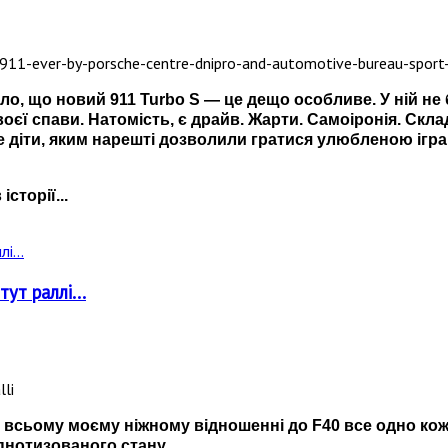
ло, що новий 911 Turbo S — це дещо особливе. У ній не
оєї спави. Натомість, є драйв. Жарти. Самоіронія. Ск
е діти, яким нарешті дозволили гратися улюбленою ігра
сторії...
ут раллі...
ри всьому моєму ніжному відношенні до F40 все одно кож
пнотизованого стану...