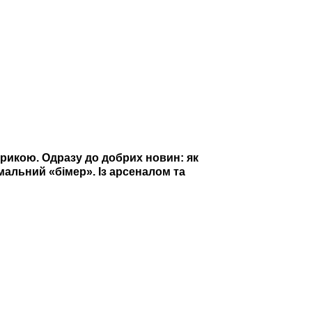
трикою. Одразу до добрих новин: як
альний «бімер». Із арсеналом та