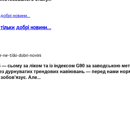
ільки добрі новини...
 — сьому за ліком та із індексом G90 за заводською ме
без дурнуватих трендових навіювань — перед нами норм
обов'язує. Але...