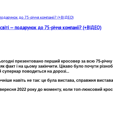
віті — подарунок до 75-річчя компанії? (+ВІДЕО)
сьогодні презентовано перший кросовер за всю 75-річну і
 як факт і на цьому закінчити. Цікаво було почути різн
ий суперкар поводиться на дорозі...
чніше навіть не так: це була вистава, справжня вистава 
13 вересня 2022 року до моменту, коли топ-люксовий кр