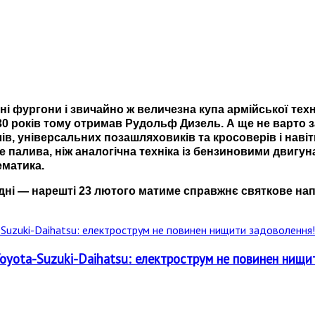
ізні фургони і звичайно ж величезна купа армійської тех
30 років тому отримав Рудольф Дизель. А ще не варто 
ів, універсальних позашляховиків та кросоверів і наві
палива, ніж аналогічна техніка із бензиновими двигуна
ематика.
дні
— н
арешті 23 лютого матиме справжнє святкове на
oyota-Suzuki-Daihatsu: електрострум не повинен нищи