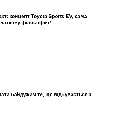
кт: концепт Toyota Sports EV, сама
початкову філософію!
шати байдужим те, що відбувається з