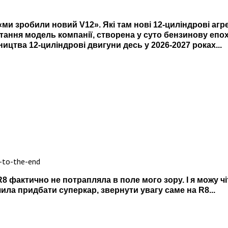
ми зробили новий V12». Які там нові 12-циліндрові агре
стання модель компанії, створена у суто бензинову епох
ицтва 12-циліндрові двигуни десь у 2026-2027 роках...
R8 фактично не потрапляла в поле мого зору. І я можу ч
ла придбати суперкар, звернути увагу саме на R8...