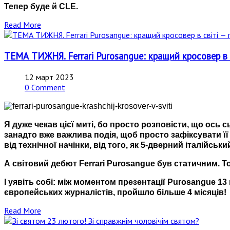
Тепер буде й CLE.
Read More
ТЕМА ТИЖНЯ. Ferrari Purosangue: кращий кросовер в с
12 март 2023
0 Comment
Я дуже чекав цієї миті, бо просто розповісти, що ось 
занадто вже важлива подія, щоб просто зафіксувати її
від технічної начінки, від того, як 5-дверний італійськ
А світовий дебют Ferrari Purosangue був статичним. То
І уявіть собі: між моментом презентації Purosangue 
європейських журналістів, пройшло більше 4 місяців!
Read More