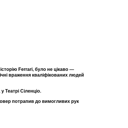
сторію Ferrari, було не цікаво —
обічні враження кваліфікованих людей
у Театрі Сіленціо.
осовер потрапив до вимогливих рук