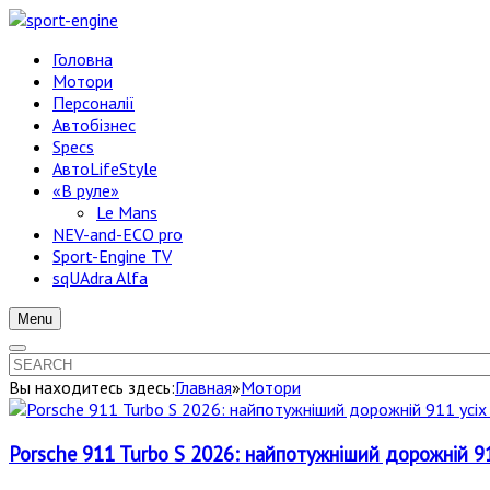
Головна
Мотори
Персоналії
Автобізнес
Specs
АвтоLifeStyle
«В руле»
Le Mans
NEV-and-ECO pro
Sport-Engine TV
sqUAdra Alfa
Menu
Вы находитесь здесь:
Главная
»
Мотори
Porsche 911 Turbo S 2026: найпотужніший дорожній 91