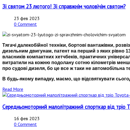
Зі святом 23 лютого! Зі справжнім чоловічім святом?
23 фев 2023
0 Comment
Тягачі далекобійної техніки, бортові вантажівки, розв
дизельним двигунам, патент на перший з яких рівно 1
власників компактних хетчбеків, практичних універсал
витратили на кожню подолану сотню кілометрів менше 
про судові дизеля, бо це все ж таки не автомобільна т
В будь-якому випадку, маємо, що відсвяткувати сього
Read More
Середньомоторний малолітражний спорткар від тріо T
16 фев 2023
0 Comment