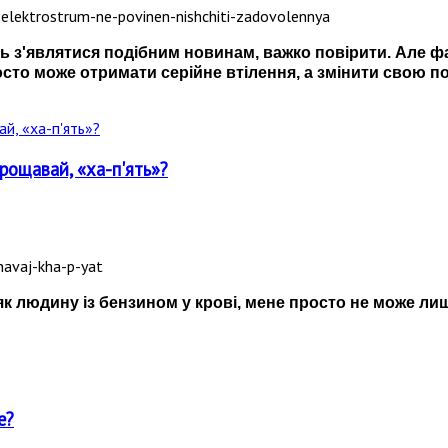
ь з'являтися подібним новинам, важко повірити. Але фа
росто може отримати серійне втілення, а змінити свою 
рощавай, «ха-п'ять»?
к людину із бензином у крові, мене просто не може ли
е?