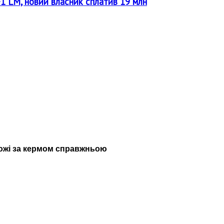
F1 LM, новий власник сплатив 19 млн
рожі за кермом справжньою