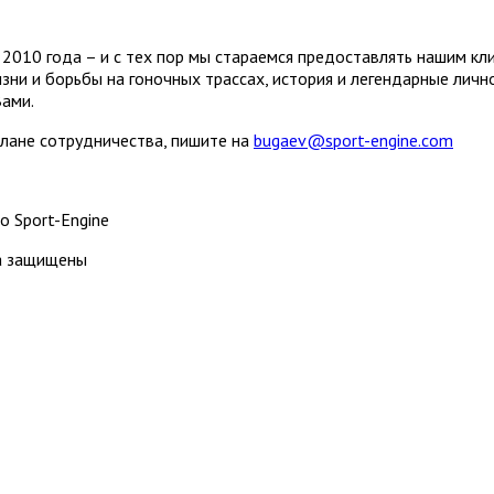
2010 года – и с тех пор мы стараемся предоставлять нашим кл
зни и борьбы на гоночных трассах, история и легендарные лич
Вами.
плане сотрудничества, пишите на
bugaev@sport-engine.com
о Sport-Engine
ва защищены