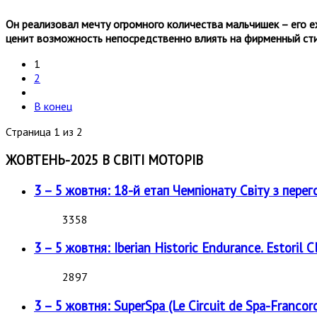
Он реализовал мечту огромного количества мальчишек – его 
ценит возможность непосредственно влиять на фирменный ст
1
2
В конец
Страница 1 из 2
ЖОВТЕНЬ-2025 В СВІТІ МОТОРІВ
3 – 5 жовтня: 18-й етап Чемпіонату Світу з перег
3358
3 – 5 жовтня: Iberian Historic Endurance. Estoril Cl
2897
3 – 5 жовтня: SuperSpa (Le Circuit de Spa-Francor