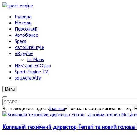
Головна
Мотори
Персоналії
Автобізнес
Specs
АвтоLifeStyle
«В руле»
Le Mans
NEV-and-ECO pro
Sport-Engine TV
sqUAdra Alfa
Menu
Вы находитесь здесь:
Главная
»
Показать содержимое по тегу: 
Колишній технічний директор Ferrari та новий голов