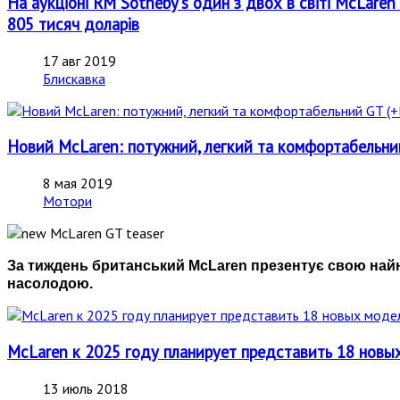
На аукціоні RM Sotheby's один з двох в світі McLare
805 тисяч доларів
17 авг 2019
Блискавка
Новий McLaren: потужний, легкий та комфортабель
8 мая 2019
Мотори
За тиждень британський McLaren презентує свою найн
насолодою.
McLaren к 2025 году планирует представить 18 новы
13 июль 2018