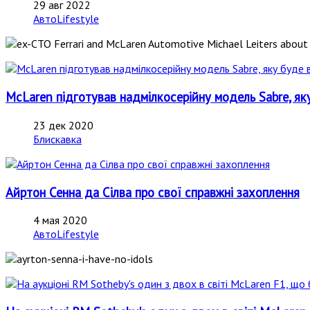
29 авг 2022
АвтоLifestyle
McLaren підготував надмілкосерійну модель Sabre, як
23 дек 2020
Блискавка
Айртон Сенна да Сілва про свої справжні захоплення
4 мая 2020
АвтоLifestyle