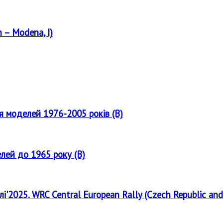
 – Modena, I)
ля моделей 1976-2005 років (B)
елей до 1965 року (B)
лі'2025. WRC Central European Rally (Czech Republic and