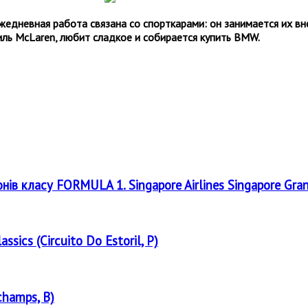
ежедневная работа связана со спорткарами: он занимается их 
иль McLaren,
любит сладкое и собирается купить
BMW
.
онів класу FORMULA 1. Singapore Airlines Singapore Gra
assics (Circuito Do Estoril, P)
champs, B)