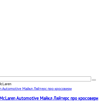
McLaren
а McLaren Automotive Майкл Ляйтерс про кросовери