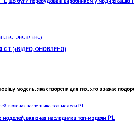
n F1, що були перебудовані виробником у модифікацію 
ний GT (+ВІДЕО, ОНОВЛЕНО)
овішу модель, яка створена для тих, хто вважає подо
х моделей, включая наследника топ-модели P1.