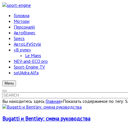
Головна
Мотори
Персоналії
Автобізнес
Specs
АвтоLifeStyle
«В руле»
Le Mans
NEV-and-ECO pro
Sport-Engine TV
sqUAdra Alfa
Menu
Вы находитесь здесь:
Главная
»
Показать содержимое по тегу: S
Bugatti и Bentley: смена руководства