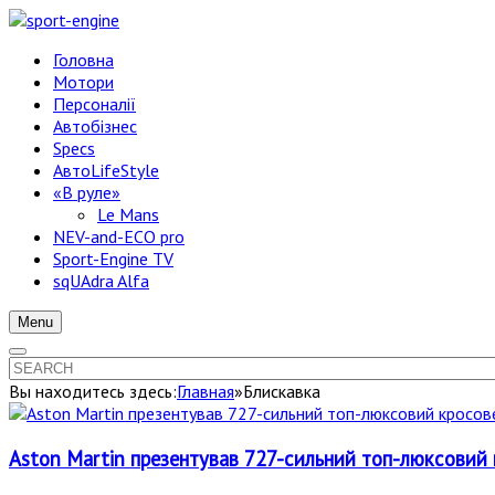
Головна
Мотори
Персоналії
Автобізнес
Specs
АвтоLifeStyle
«В руле»
Le Mans
NEV-and-ECO pro
Sport-Engine TV
sqUAdra Alfa
Menu
Вы находитесь здесь:
Главная
»
Блискавка
Aston Martin презентував 727-сильний топ-люксовий к