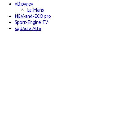
«В руле»
Le Mans
NEV-and-ECO pro
Sport-Engine TV
sqUAdra Alfa