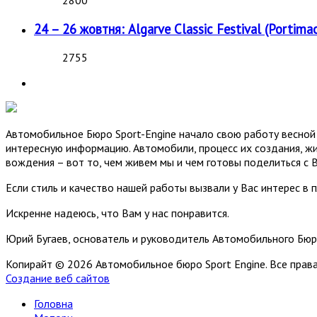
24 – 26 жовтня: Algarve Classic Festival (Portimao
2755
Автомобильное Бюро Sport-Engine начало свою работу весной 
интересную информацию. Автомобили, процесс их создания, жи
вождения – вот то, чем живем мы и чем готовы поделиться с 
Если стиль и качество нашей работы вызвали у Вас интерес в 
Искренне надеюсь, что Вам у нас понравится.
Юрий Бугаев, основатель и руководитель Автомобильного Бюр
Копирайт © 2026 Автомобильное бюро Sport Engine. Все пра
Создание веб сайтов
Головна