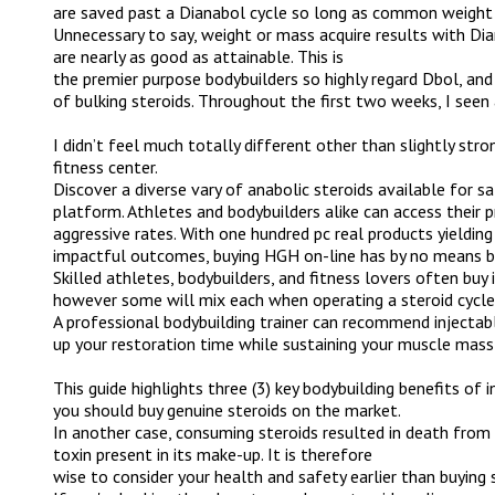
are saved past a Dianabol cycle so long as common weight l
Unnecessary to say, weight or mass acquire results with Di
are nearly as good as attainable. This is
the premier purpose bodybuilders so highly regard Dbol, and 
of bulking steroids. Throughout the first two weeks, I seen 
I didn’t feel much totally different other than slightly stro
fitness center.
Discover a diverse vary of anabolic steroids available for sa
platform. Athletes and bodybuilders alike can access their
aggressive rates. With one hundred pc real products yielding
impactful outcomes, buying HGH on-line has by no means b
Skilled athletes, bodybuilders, and fitness lovers often buy 
however some will mix each when operating a steroid cycle
A professional bodybuilding trainer can recommend injectabl
up your restoration time while sustaining your muscle mass 
This guide highlights three (3) key bodybuilding benefits of 
you should buy genuine steroids on the market.
In another case, consuming steroids resulted in death from
toxin present in its make-up. It is therefore
wise to consider your health and safety earlier than buying