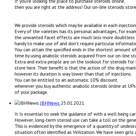
If you're looking the place to purchase steroids online,
then you are right at the address! Our on-line steroids stor
We provide steroids which may be available in each injection
Every of the varieties has its personal advantages, for exam
the unwanted facet effects are much less more doubtless 
handy to make use of and don't require particular informati
You can attain the specified ends in the shortest amount o
time by using anabolic steroids acquired from our on-line st
Extra and extra people are on the lookout for steroids for 
store here. Their benefit is that the action of the drug manif
however its duration is way lower than that of injections.
You can be entitled to an automatic 10% discount
whenever you buy authentic anabolic steroids online at UPs
of your package.
JBHNews
25.01.2021
It Is essential to seek the guidance of with a well being ca
However, long-term steroid use can take a toll on the gener
This is evidenced by the emergence of a quantity of undesira
situation often identified as Virilization. We have seen girl