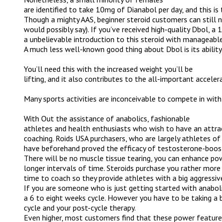
are identified to take 10mg of Dianabol per day, and this is 
Though a mighty AAS, beginner steroid customers can still n
would possibly say). If you’ve received high-quality Dbol, a 
a unbelievable introduction to this steroid with manageab
A much less well-known good thing about Dbol is its ability 
You’ll need this with the increased weight you’ll be
lifting, and it also contributes to the all-important acceler
Many sports activities are inconceivable to compete in with
With Out the assistance of anabolics, fashionable
athletes and health enthusiasts who wish to have an attrac
coaching. Roids USA purchasers, who are largely athletes of 
have beforehand proved the efficacy of testosterone-boost
There will be no muscle tissue tearing, you can enhance powe
longer intervals of time. Steroids purchase you rather more
time to coach so they provide athletes with a big aggressi
If you are someone who is just getting started with anabol
a 6 to eight weeks cycle. However you have to be taking a
cycle and your post-cycle therapy.
Even higher, most customers find that these power feature