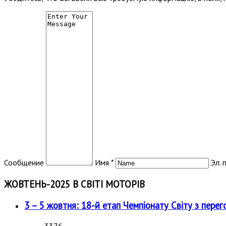
Сообщение
Имя *
Эл. 
ЖОВТЕНЬ-2025 В СВІТІ МОТОРІВ
3 – 5 жовтня: 18-й етап Чемпіонату Світу з перег