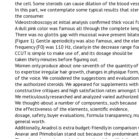
the cell. Some steroids can cause dilation of the blood vessel
In this part, we contemplate some typical results that ste
the consumer.
Videostroboscopy at initial analysis confirmed thick vocal fo
A dull pink color was famous all through the complete le
There was no glottis gap with mucosal wave present bilate
(Figure 1). Gentle aperiodicity was also famous, and the el
frequency (F0) was 110 Hz, clearly in the decrease range fo
CCUT is simple to make use of, and its dosage should be
taken thirty minutes before figuring out.
Women only produce about one-seventh of the quantity of 
to expertise irregular hair growth, changes in physique form
of the voice. We considered the suggestions and evaluatio
the authorized steroids. We appeared for supplements with
constructive critiques and high satisfaction rates amongst l
We meticulously researched and analyzed varied authorized 
We thought-about a number of components, such because
the effectiveness of the elements, scientific evidence,
dosage, safety, buyer evaluations, formula transparency, ma
general worth.
Additionally, Anadrol is extra budget-friendly in compariso
Anavar and Primobolan stand out because the predominant st