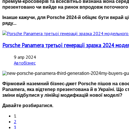
преміум-кросоверів та всесвітньо визнана ікона серед
презентовано чи вийде на ринок впродовж поточного 
Інакше кажучи, для Porsche 2024-й обіцяє бути вкрай 
ряду...
Porsche Panamera третьої генерації зразка 2024 моде
9 апр 2024
Автобізнес
Фірмовий наземний бізнес-джет Porsche пішов на сво
Panamera, яка відтепер презентована й в Україні. Що
зміни відбулися у лінійці модифкацій нової моделі?
Давайте розбиратися.
1
2
3