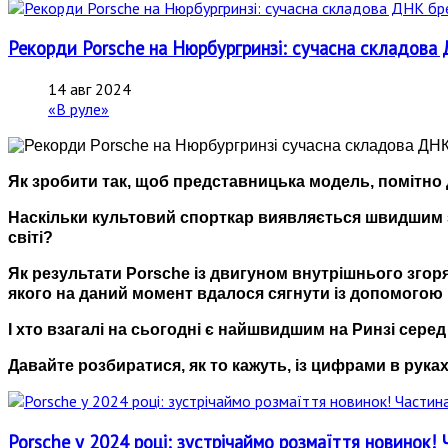
Рекорди Porsche на Нюрбургринзі: сучасна складова
14 авг 2024
«В руле»
Як зробити так, щоб представницька модель, помітно
Наскільки культовий спорткар виявляється швидшим з
світі?
Як результати Porsche із двигуном внутрішнього зго
якого на даний момент вдалося сягнути із допомогою 
І хто взагалі на сьогодні є найшвидшим на Ринзі сере
Давайте розбиратися, як то кажуть, із цифрами в руках
Porsche у 2024 році: зустрічаймо розмаїття новинок! 