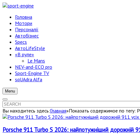
Головна
Мотори
Персоналії
Автобізнес
Specs
АвтоLifeStyle
«В руле»
Le Mans
NEV-and-ECO pro
Sport-Engine TV
sqUAdra Alfa
Menu
Вы находитесь здесь:
Главная
»
Показать содержимое по тегу: P
Porsche 911 Turbo S 2026: найпотужніший дорожній 91