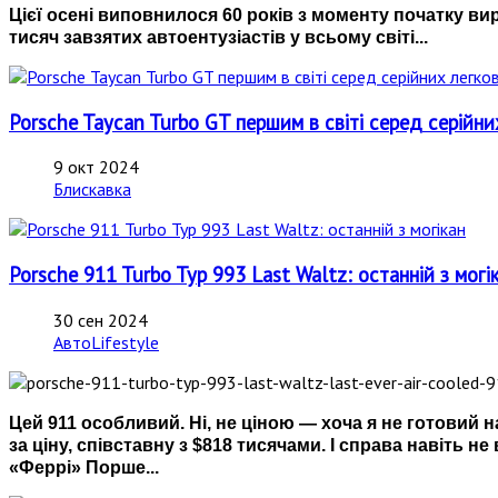
Цієї осені виповнилося 60 років з моменту початку ви
тисяч завзятих автоентузіастів у всьому світі...
Porsche Taycan Turbo GT першим в світі серед серійн
9 окт 2024
Блискавка
Porsche 911 Turbo Typ 993 Last Waltz: останній з могі
30 сен 2024
АвтоLifestyle
Цей 911 особливий. Ні, не ціною — хоча я не готовий 
за ціну, співставну з $818 тисячами. І справа навіть 
«Феррі» Порше...