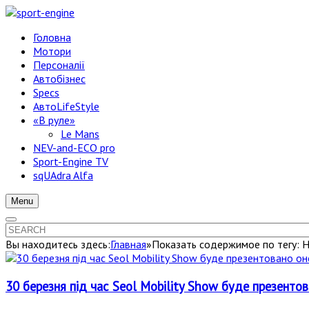
Головна
Мотори
Персоналії
Автобізнес
Specs
АвтоLifeStyle
«В руле»
Le Mans
NEV-and-ECO pro
Sport-Engine TV
sqUAdra Alfa
Menu
Вы находитесь здесь:
Главная
»
Показать содержимое по тегу: H
30 березня під час Seol Mobility Show буде презенто