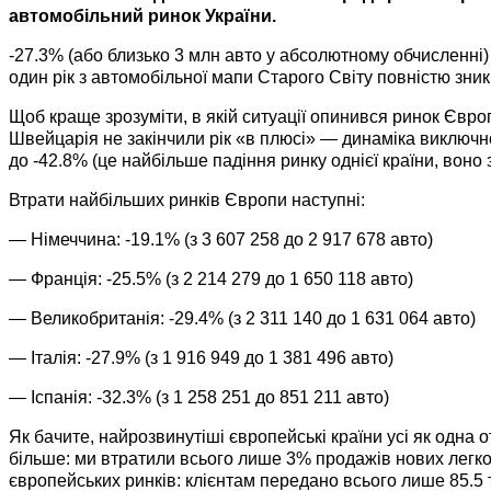
автомобільний ринок України.
-27.3% (або близько 3 млн авто у абсолютному обчисленні
один рік з автомобільної мапи Старого Світу повністю зни
Щоб краще зрозуміти, в якій ситуації опинився ринок Євро
Швейцарія не закінчили рік «в плюсі»
—
динаміка виключно 
до -42.8% (це найбільше падіння ринку однієї країни, воно з
Втрати найбільших ринків Європи наступні:
— Німеччина: -19.1% (з 3 607 258 до 2 917 678 авто)
— Франція: -25.5% (з 2 214 279 до 1 650 118 авто)
— Великобританія: -29.4% (з 2 311 140 до 1 631 064 авто)
— Італія: -27.9% (з 1 916 949 до 1 381 496 авто)
— Іспанія: -32.3% (з 1 258 251 до 851 211 авто)
Як бачите, найрозвинутіші європейські країни усі як одна
більше: ми втратили всього лише 3% продажів нових легко
європейських ринків: клієнтам передано всього лише 85.5 ти