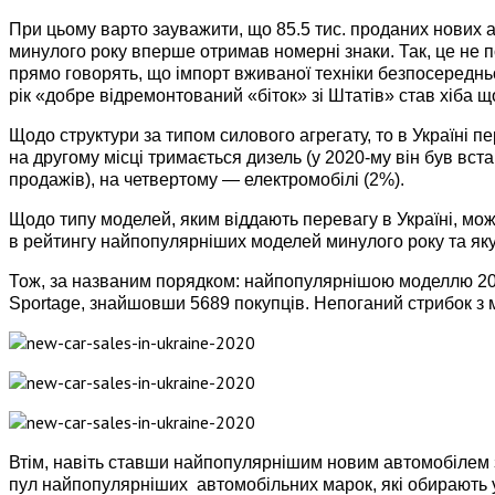
При цьому варто зауважити, що 85.5 тис. проданих нових а
минулого року вперше отримав номерні знаки. Так, це не по
прямо говорять, що імпорт вживаної техніки безпосередньо
рік «добре відремонтований «біток» зі Штатів» став хіба 
Щодо структури за типом силового агрегату, то в Україні
на другому місці тримається дизель (у 2020-му він був вс
продажів), на четвертому — електромобілі (2%).
Щодо типу моделей, яким віддають перевагу в Україні, мо
в рейтингу найпопулярніших моделей минулого року та як
Тож, за названим порядком: найпопулярнішою моделлю 2020
Sportage, знайшовши 5689 покупців. Непоганий стрибок з 
Втім, навіть ставши найпопулярнішим новим автомобілем з
пул найпопулярніших автомобільних марок, які обирають ук