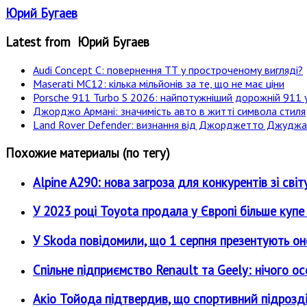
Юрий Бугаев
Latest from Юрий Бугаев
Audi Concept C: повернення ТТ у простроченому вигляді?
Maserati MC12: кілька мільйонів за те, що не має ціни
Porsche 911 Turbo S 2026: найпотужніший дорожній 911 у
Джорджо Армані: значимість авто в житті символа стиля
Land Rover Defender: визнання від Джорджетто Джудж
Похожие материалы (по тегу)
Alpine A290: нова загроза для конкурентів зі 
У 2023 році Toyota продала у Європі більше купе 
У Skoda повідомили, що 1 серпня презентують он
Спільне підприємство Renault та Geely: нічого ос
Акіо Тойода підтвердив, що спортивний підрозді