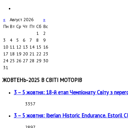
«
Август 2026
»
Пн
Вт
Ср
Чт
Пт
Сб
Вс
1
2
3
4
5
6
7
8
9
10
11
12
13
14
15
16
17
18
19
20
21
22
23
24
25
26
27
28
29
30
31
ЖОВТЕНЬ-2025 В СВІТІ МОТОРІВ
3 – 5 жовтня: 18-й етап Чемпіонату Світу з перег
3357
3 – 5 жовтня: Iberian Historic Endurance. Estoril Cl
2897