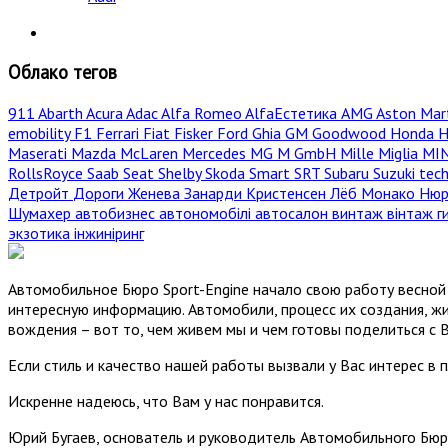
Облако тегов
911
Abarth
Acura
Adac
Alfa Romeo
AlfaЕстетика
AMG
Aston Mar
emobility
F1
Ferrari
Fiat
Fisker
Ford
Ghia
GM
Goodwood
Honda
H
Maserati
Mazda
McLaren
Mercedes
MG
M GmbH
Mille Miglia
MI
RollsRoyce
Saab
Seat
Shelby
Skoda
Smart
SRT
Subaru
Suzuki
tec
Детройт
Дороги
Женева
Занарди
Кристенсен
Лёб
Монако
Нюр
Шумахер
автобизнес
автономобілі
автосалон
винтаж
вінтаж
г
экзотика
інжиніринг
Автомобильное Бюро Sport-Engine начало свою работу весной 
интересную информацию. Автомобили, процесс их создания, жи
вождения – вот то, чем живем мы и чем готовы поделиться с 
Если стиль и качество нашей работы вызвали у Вас интерес в 
Искренне надеюсь, что Вам у нас понравится.
Юрий Бугаев, основатель и руководитель Автомобильного Бюр