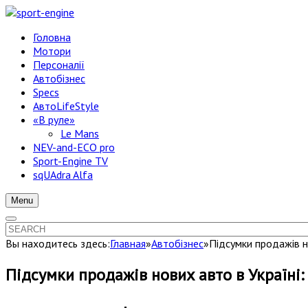
Головна
Мотори
Персоналії
Автобізнес
Specs
АвтоLifeStyle
«В руле»
Le Mans
NEV-and-ECO pro
Sport-Engine TV
sqUAdra Alfa
Menu
Вы находитесь здесь:
Главная
»
Автобізнес
»
Підсумки продажів но
Підсумки продажів нових авто в Україні: