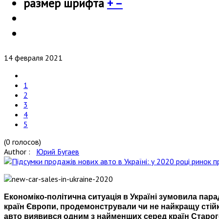
размер шрифта
+
–
14 февраля 2021
1
2
3
4
5
(0 голосов)
Author :
Юрий Бугаев
Економіко-політична ситуація в Україні зумовила пара
країн Європи, продемонстрували чи не найкращу стій
авто виявився одним з найменших серед країн Старого