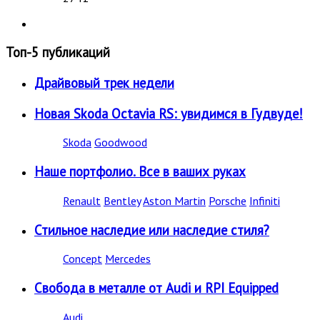
Топ-5 публикаций
Драйвовый трек недели
Новая Skoda Octavia RS: увидимся в Гудвуде!
Skoda
Goodwood
Наше портфолио. Все в ваших руках
Renault
Bentley
Aston Martin
Porsche
Infiniti
Стильное наследие или наследие стиля?
Concept
Mercedes
Свобода в металле от Audi и RPI Equipped
Audi