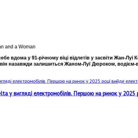
е вдома у 91-річному віці відлетів у засвіти Жан-Луі Кс
у, він назавжди залишиться Жаном-Луї Дюроком, водієм
elta у вигляді електромобілів. Першою на ринок у 2025