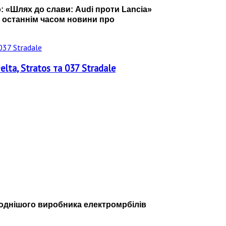
о: «Шлях до слави: Audi проти Lancia»
, останнім часом новини про
lta, Stratos та 037 Stradale
ймоднішого виробника електромрбілів