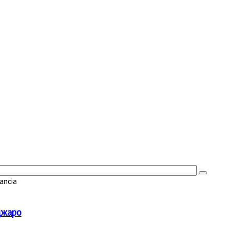
ancia
джаро