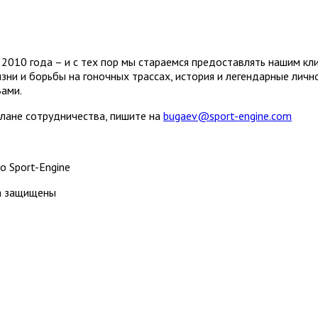
2010 года – и с тех пор мы стараемся предоставлять нашим кл
зни и борьбы на гоночных трассах, история и легендарные лич
Вами.
плане сотрудничества, пишите на
bugaev@sport-engine.com
о Sport-Engine
ва защищены