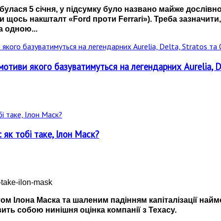
дбулася 5 січня, у підсумку було названо майже дослівн
 щось накшталт «Ford проти Ferrari»). Треба зазначити
 одною...
мотиви якого базуватимуться на легендарних Aurelia, De
як тобі таке, Ілон Маск?
вітом Ілона Маска та шаленим падінням капіталізації на
ить собою нинішня оцінка компанії з Техасу.