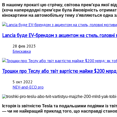
В нашому прокаті цю стрічку, світова прем'єра якої ві
(хоча напередодні прем'єри була ймовірність отримати
кінокартини на автомобільну тему з'являються одна за
Lancia буде EV-брендом з акцентом на стиль, головні 
28 фев 2023
Блискавка
Трошки про Теслу або твіт вартістю майже $200 млрд: 
5 окт 2022
NEV-and-ECO pro
Історія із звітністю Tesla та подальшими подіями із т
— чи не найкращий приклад того, що насправді станов