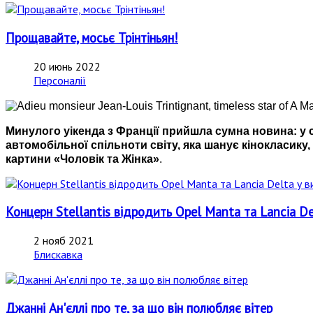
Прощавайте, мосьє Трінтіньян!
20 июнь 2022
Персоналії
Минулого уікенда з Франції прийшла сумна новина: у себ
автомобільної спільноти світу, яка шанує кінокласик
картини «Чоловік та Жінка»
.
Концерн Stellantis відродить Opel Manta та Lancia D
2 нояб 2021
Блискавка
Джанні Ан'єллі про те, за що він полюбляє вітер