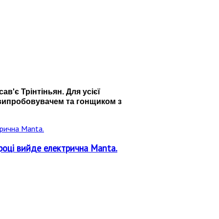
ав'є Трінтіньян. Для усієї
-випробовувачем та гонщиком з
 році вийде електрична Manta.