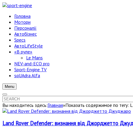
Головна
Мотори
Персоналії
Автобізнес
Specs
АвтоLifeStyle
«В руле»
Le Mans
NEV-and-ECO pro
Sport-Engine TV
sqUAdra Alfa
Menu
Вы находитесь здесь:
Главная
»
Показать содержимое по тегу: L
Land Rover Defender: визнання від Джорджетто Джу