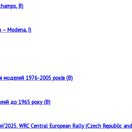
champs, B)
 – Modena, I)
ля моделей 1976-2005 років (B)
елей до 1965 року (B)
лі'2025. WRC Central European Rally (Czech Republic and