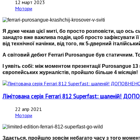
12 март 2023
Мотори
Я дуже чекав цієї миті, бо просто розповісти, що ось 
занадто вже важлива подія, щоб просто зафіксувати її
від технічної начінки, від того, як 5-дверний італійськ
А світовий дебют Ferrari Purosangue був статичним. То
І уявіть собі: між моментом презентації Purosangue 
європейських журналістів, пройшло більше 4 місяців!
Лімітована серія Ferrari 812 Superfast: шаленій! ДО
22 апр 2021
Мотори
Здається, пройшло зовсім небагато часу з того момент