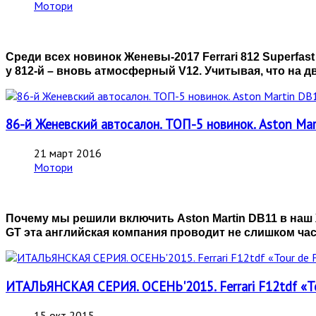
Мотори
Среди всех новинок Женевы-2017
Ferrari 812
Superfas
у 812-й – вновь атмосферный
V12. Учитывая, что на д
86-й Женевский автосалон. ТОП-5 новинок. Aston Ma
21 март 2016
Мотори
Почему мы решили включить
Aston
Martin
DB11 в наш
GT эта английская компания проводит не слишком час
ИТАЛЬЯНСКАЯ СЕРИЯ. ОСЕНЬ'2015. Ferrari F12tdf «T
15 окт 2015