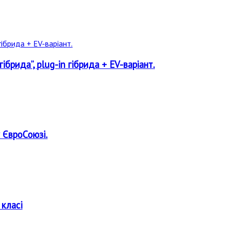
рида”, plug-in гібрида + EV-варіант.
 ЄвроСоюзі.
 класі