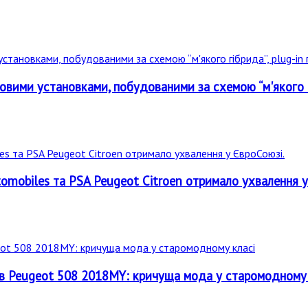
вими установками, побудованими за схемою “м'якого гіб
omobiles та PSA Peugeot Citroen отримало ухвалення у
айв Peugeot 508 2018MY: кричуща мода у старомодному