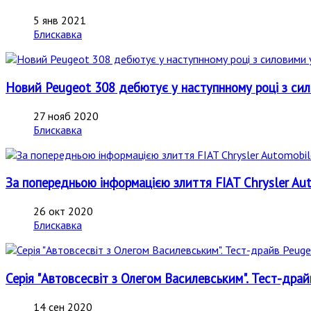
5 янв 2021
Блискавка
Новий Peugeot 308 дебютує у наступнному році з сило
27 нояб 2020
Блискавка
За попередньою інформацією злиття FIAT Chrysler Aut
26 окт 2020
Блискавка
Серія "Автовсесвіт з Олегом Василевським". Тест-др
14 сен 2020