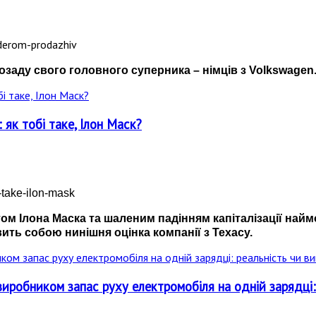
озаду свого головного суперника – німців з Volkswagen
як тобі таке, Ілон Маск?
вітом Ілона Маска та шаленим падінням капіталізації на
ить собою нинішня оцінка компанії з Техасу.
виробником запас руху електромобіля на одній зарядці: