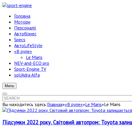
Головна
Мотори
Персоналії
Автобізнес
Specs
АвтоLifeStyle
«В руле»
Le Mans
NEV-and-ECO pro
Sport-Engine TV
sqUAdra Alfa
Menu
Вы находитесь здесь:
Главная
»
«В руле»
»
Le Mans
»
Le Mans
Підсумки 2022 року. Світовий автопром: Toyota за