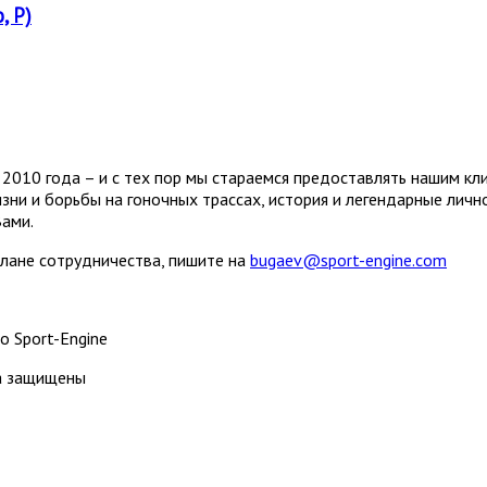
, P)
2010 года – и с тех пор мы стараемся предоставлять нашим кл
зни и борьбы на гоночных трассах, история и легендарные лич
Вами.
плане сотрудничества, пишите на
bugaev@sport-engine.com
о Sport-Engine
ва защищены