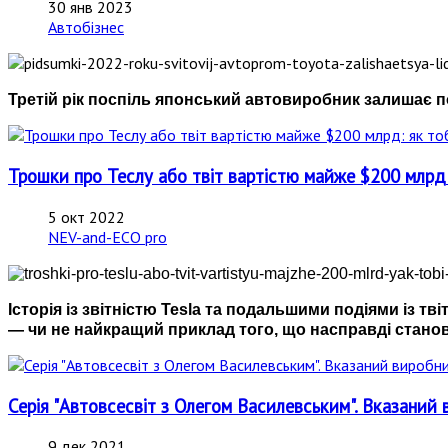
30 янв 2023
Автобізнес
Третій рік поспіль японський автовиробник залишає п
Трошки про Теслу або твіт вартістю майже $200 млрд: 
5 окт 2022
NEV-and-ECO pro
Історія із звітністю Tesla та подальшими подіями із т
— чи не найкращий приклад того, що насправді станов
Серія "Автовсесвіт з Олегом Василевським". Вказаний 
9 дек 2021