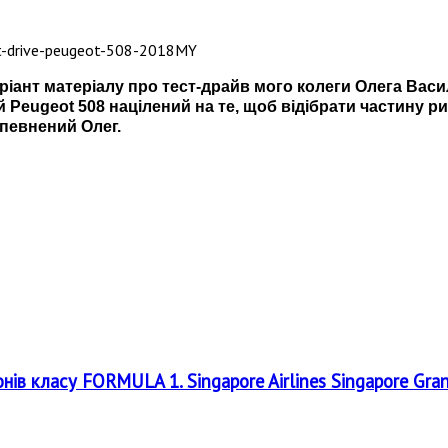
іант матеріалу про тест-драйв мого колеги Олега Васи
й Peugeot 508 націлений на те, щоб відібрати частину р
певнений Олег.
онів класу FORMULA 1. Singapore Airlines Singapore Gra