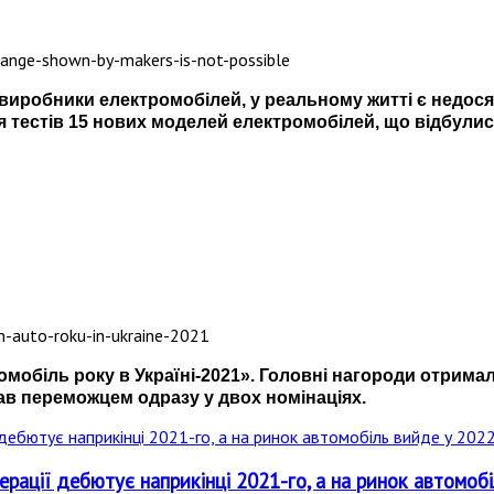
ь виробники електромобілей, у реальному житті є недо
 тестів 15 нових моделей електромобілей, що відбули
омобіль року в Україні-2021
». Головні нагороди отримал
ав переможцем одразу у двох номінаціях.
рації дебютує наприкінці 2021-го, а на ринок автомобі