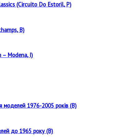
assics (Circuito Do Estoril, P)
champs, B)
 – Modena, I)
ля моделей 1976-2005 років (B)
елей до 1965 року (B)