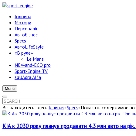
Головна
Мотори
Персоналії
Автобізнес
Specs
АвтоLifeStyle
«В руле»
Le Mans
NEV-and-ECO pro
Sport-Engine TV
sqUAdra Alfa
Menu
Вы находитесь здесь:
Главная
»
Specs
»
Показать содержимое по т
KIA к 2030 року планує продавати 4.3 млн авто на рік