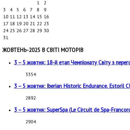
1
2
3
4
5
6
7
8
9
10
11
12
13
14
15
16
17
18
19
20
21
22
23
24
25
26
27
28
29
30
31
ЖОВТЕНЬ-2025 В СВІТІ МОТОРІВ
3 – 5 жовтня: 18-й етап Чемпіонату Світу з перег
3354
3 – 5 жовтня: Iberian Historic Endurance. Estoril Cl
2892
3 – 5 жовтня: SuperSpa (Le Circuit de Spa-Francor
2904