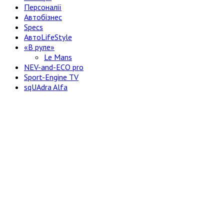
Персоналії
Автобізнес
Specs
АвтоLifeStyle
«В руле»
Le Mans
NEV-and-ECO pro
Sport-Engine TV
sqUAdra Alfa