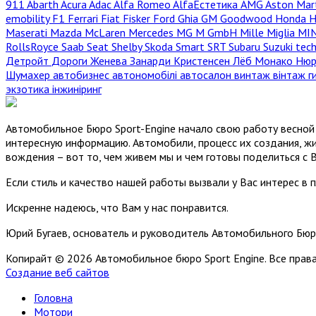
911
Abarth
Acura
Adac
Alfa Romeo
AlfaЕстетика
AMG
Aston Mar
emobility
F1
Ferrari
Fiat
Fisker
Ford
Ghia
GM
Goodwood
Honda
H
Maserati
Mazda
McLaren
Mercedes
MG
M GmbH
Mille Miglia
MI
RollsRoyce
Saab
Seat
Shelby
Skoda
Smart
SRT
Subaru
Suzuki
tec
Детройт
Дороги
Женева
Занарди
Кристенсен
Лёб
Монако
Нюр
Шумахер
автобизнес
автономобілі
автосалон
винтаж
вінтаж
г
экзотика
інжиніринг
Автомобильное Бюро Sport-Engine начало свою работу весной 
интересную информацию. Автомобили, процесс их создания, жи
вождения – вот то, чем живем мы и чем готовы поделиться с 
Если стиль и качество нашей работы вызвали у Вас интерес в 
Искренне надеюсь, что Вам у нас понравится.
Юрий Бугаев, основатель и руководитель Автомобильного Бюр
Копирайт © 2026 Автомобильное бюро Sport Engine. Все пра
Создание веб сайтов
Головна
Мотори