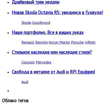
Драйвовый трек недели
Новая Skoda Octavia RS: увидимся в Гудвуде!
Skoda
Goodwood
Наше портфолио. Все в ваших руках
Renault
Bentley
Aston Martin
Porsche
Infiniti
Стильное наследие или наследие стиля?
Concept
Mercedes
Свобода в металле от Audi и RPI Equipped
Audi
Облако тегов