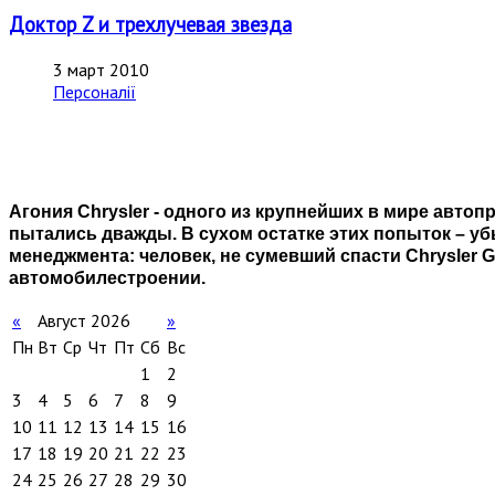
Доктор Z и трехлучевая звезда
3 март 2010
Персоналії
Агония Chrysler - одного из крупнейших в мире авто
пытались дважды. В сухом остатке этих попыток – 
менеджмента: человек, не сумевший спасти Chrysler 
автомобилестроении.
«
Август 2026
»
Пн
Вт
Ср
Чт
Пт
Сб
Вс
1
2
3
4
5
6
7
8
9
10
11
12
13
14
15
16
17
18
19
20
21
22
23
24
25
26
27
28
29
30