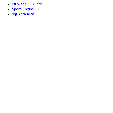
NEV-and-ECO pro
Sport-Engine TV
sqUAdra Alfa