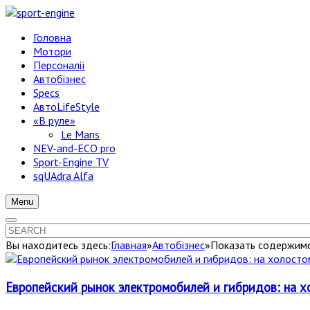
Головна
Мотори
Персоналії
Автобізнес
Specs
АвтоLifeStyle
«В руле»
Le Mans
NEV-and-ECO pro
Sport-Engine TV
sqUAdra Alfa
Menu
Вы находитесь здесь:
Главная
»
Автобізнес
»
Показать содержимо
Европейский рынок электромобилей и гибридов: н