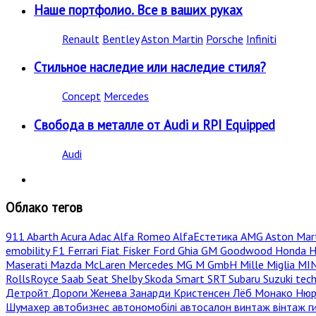
Наше портфолио. Все в ваших руках
Renault
Bentley
Aston Martin
Porsche
Infiniti
Стильное наследие или наследие стиля?
Concept
Mercedes
Свобода в металле от Audi и RPI Equipped
Audi
Облако тегов
911
Abarth
Acura
Adac
Alfa Romeo
AlfaЕстетика
AMG
Aston Mar
emobility
F1
Ferrari
Fiat
Fisker
Ford
Ghia
GM
Goodwood
Honda
H
Maserati
Mazda
McLaren
Mercedes
MG
M GmbH
Mille Miglia
MI
RollsRoyce
Saab
Seat
Shelby
Skoda
Smart
SRT
Subaru
Suzuki
tec
Детройт
Дороги
Женева
Занарди
Кристенсен
Лёб
Монако
Нюр
Шумахер
автобизнес
автономобілі
автосалон
винтаж
вінтаж
г