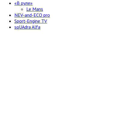
«В руле»
Le Mans
NEV-and-ECO pro
Sport-Engine TV
sqUAdra Alfa