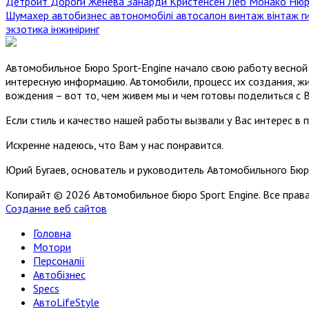
Детройт
Дороги
Женева
Занарди
Кристенсен
Лёб
Монако
Нюр
Шумахер
автобизнес
автономобілі
автосалон
винтаж
вінтаж
г
экзотика
інжиніринг
Автомобильное Бюро Sport-Engine начало свою работу весной 
интересную информацию. Автомобили, процесс их создания, жи
вождения – вот то, чем живем мы и чем готовы поделиться с 
Если стиль и качество нашей работы вызвали у Вас интерес в 
Искренне надеюсь, что Вам у нас понравится.
Юрий Бугаев, основатель и руководитель Автомобильного Бюр
Копирайт © 2026 Автомобильное бюро Sport Engine. Все пра
Создание веб сайтов
Головна
Мотори
Персоналії
Автобізнес
Specs
АвтоLifeStyle