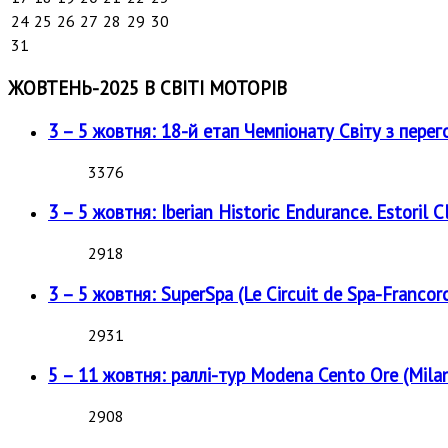
24
25
26
27
28
29
30
31
ЖОВТЕНЬ-2025 В СВІТІ МОТОРІВ
3 – 5 жовтня: 18-й етап Чемпіонату Світу з перег
3376
3 – 5 жовтня: Iberian Historic Endurance. Estoril Cl
2918
3 – 5 жовтня: SuperSpa (Le Circuit de Spa-Francor
2931
5 – 11 жовтня: раллі-тур Modena Cento Ore (Milan
2908