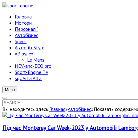
Головна
Мотори
Персоналії
Автобізнес
Specs
АвтоLifeStyle
«В руле»
Le Mans
NEV-and-ECO pro
Sport-Engine TV
sqUAdra Alfa
Menu
Вы находитесь здесь:
Главная
»
Автобізнес
»
Показать содержимое
Під час Monterey Car Week-2023 у Automobili Lamborg