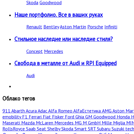
Skoda
Goodwood
Наше портфолио. Все в ваших руках
Renault
Bentley
Aston Martin
Porsche
Infiniti
Стильное наследие или наследие стиля?
Concept
Mercedes
Свобода в металле от Audi и RPI Equipped
Audi
Облако тегов
911
Abarth
Acura
Adac
Alfa Romeo
AlfaЕстетика
AMG
Aston Mar
emobility
F1
Ferrari
Fiat
Fisker
Ford
Ghia
GM
Goodwood
Honda
H
Maserati
Mazda
McLaren
Mercedes
MG
M GmbH
Mille Miglia
MI
RollsRoyce
Saab
Seat
Shelby
Skoda
Smart
SRT
Subaru
Suzuki
tec