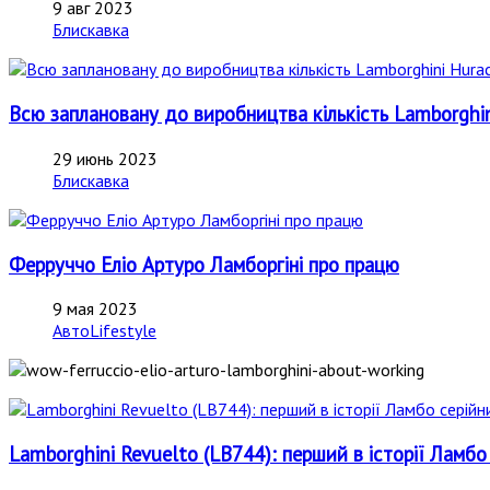
9 авг 2023
Блискавка
Всю заплановану до виробництва кількість Lamborghin
29 июнь 2023
Блискавка
Ферруччо Еліо Артуро Ламборгіні про працю
9 мая 2023
АвтоLifestyle
Lamborghini Revuelto (LB744): перший в історії Ла