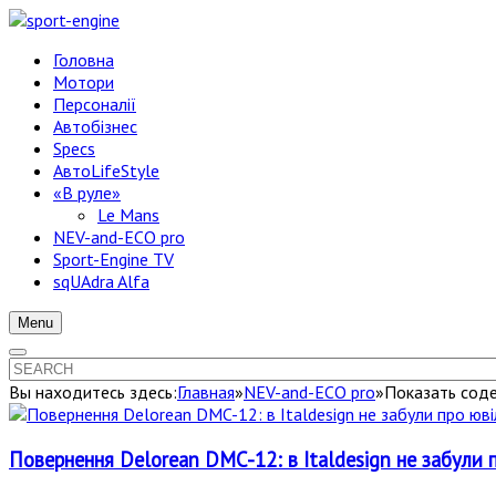
Головна
Мотори
Персоналії
Автобізнес
Specs
АвтоLifeStyle
«В руле»
Le Mans
NEV-and-ECO pro
Sport-Engine TV
sqUAdra Alfa
Menu
Вы находитесь здесь:
Главная
»
NEV-and-ECO pro
»
Показать соде
Повернення Delorean DMC-12: в Italdesign не забули 