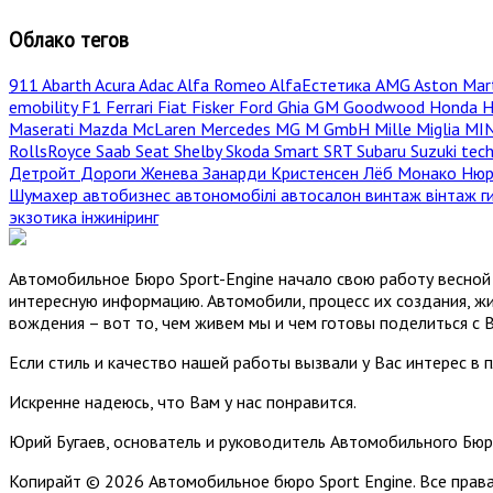
Облако тегов
911
Abarth
Acura
Adac
Alfa Romeo
AlfaЕстетика
AMG
Aston Mar
emobility
F1
Ferrari
Fiat
Fisker
Ford
Ghia
GM
Goodwood
Honda
H
Maserati
Mazda
McLaren
Mercedes
MG
M GmbH
Mille Miglia
MI
RollsRoyce
Saab
Seat
Shelby
Skoda
Smart
SRT
Subaru
Suzuki
tec
Детройт
Дороги
Женева
Занарди
Кристенсен
Лёб
Монако
Нюр
Шумахер
автобизнес
автономобілі
автосалон
винтаж
вінтаж
г
экзотика
інжиніринг
Автомобильное Бюро Sport-Engine начало свою работу весной 
интересную информацию. Автомобили, процесс их создания, жи
вождения – вот то, чем живем мы и чем готовы поделиться с 
Если стиль и качество нашей работы вызвали у Вас интерес в 
Искренне надеюсь, что Вам у нас понравится.
Юрий Бугаев, основатель и руководитель Автомобильного Бюр
Копирайт © 2026 Автомобильное бюро Sport Engine. Все пра