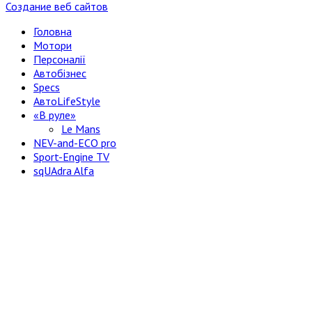
Создание веб сайтов
Головна
Мотори
Персоналії
Автобізнес
Specs
АвтоLifeStyle
«В руле»
Le Mans
NEV-and-ECO pro
Sport-Engine TV
sqUAdra Alfa