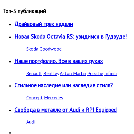
Топ-5 публикаций
Драйвовый трек недели
Новая Skoda Octavia RS: увидимся в Гудвуде!
Skoda
Goodwood
Наше портфолио. Все в ваших руках
Renault
Bentley
Aston Martin
Porsche
Infiniti
Стильное наследие или наследие стиля?
Concept
Mercedes
Свобода в металле от Audi и RPI Equipped
Audi