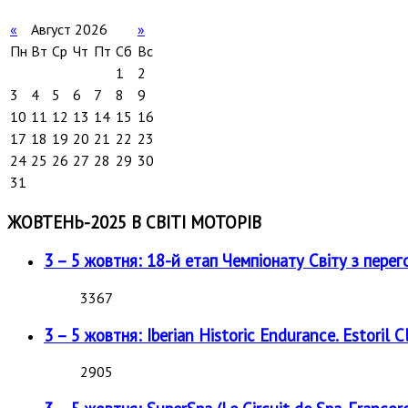
«
Август 2026
»
Пн
Вт
Ср
Чт
Пт
Сб
Вс
1
2
3
4
5
6
7
8
9
10
11
12
13
14
15
16
17
18
19
20
21
22
23
24
25
26
27
28
29
30
31
ЖОВТЕНЬ-2025 В СВІТІ МОТОРІВ
3 – 5 жовтня: 18-й етап Чемпіонату Світу з перег
3367
3 – 5 жовтня: Iberian Historic Endurance. Estoril Cl
2905