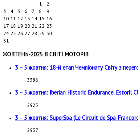
1
2
3
4
5
6
7
8
9
10
11
12
13
14
15
16
17
18
19
20
21
22
23
24
25
26
27
28
29
30
31
ЖОВТЕНЬ-2025 В СВІТІ МОТОРІВ
3 – 5 жовтня: 18-й етап Чемпіонату Світу з перег
3386
3 – 5 жовтня: Iberian Historic Endurance. Estoril Cl
2925
3 – 5 жовтня: SuperSpa (Le Circuit de Spa-Francor
2937