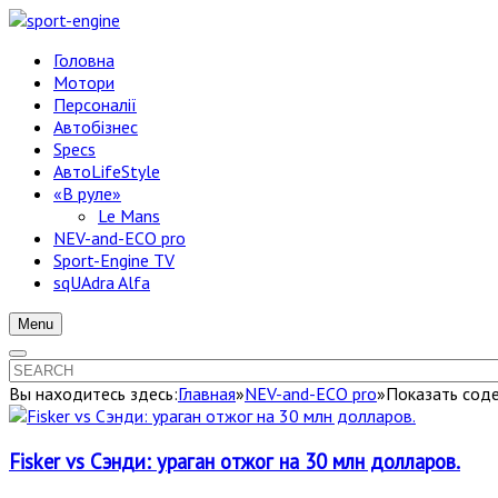
Головна
Мотори
Персоналії
Автобізнес
Specs
АвтоLifeStyle
«В руле»
Le Mans
NEV-and-ECO pro
Sport-Engine TV
sqUAdra Alfa
Menu
Вы находитесь здесь:
Главная
»
NEV-and-ECO pro
»
Показать соде
Fisker vs Сэнди: ураган отжог на 30 млн долларов.