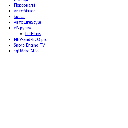
Персоналії
Автобізнес
Specs
АвтоLifeStyle
«В руле»
Le Mans
NEV-and-ECO pro
Sport-Engine TV
sqUAdra Alfa