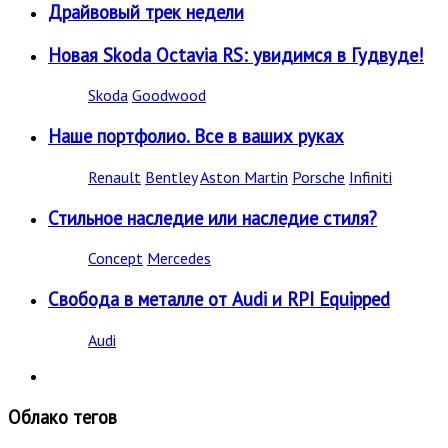
Драйвовый трек недели
Новая Skoda Octavia RS: увидимся в Гудвуде!
Skoda
Goodwood
Наше портфолио. Все в ваших руках
Renault
Bentley
Aston Martin
Porsche
Infiniti
Стильное наследие или наследие стиля?
Concept
Mercedes
Свобода в металле от Audi и RPI Equipped
Audi
Облако тегов