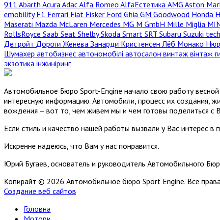
911
Abarth
Acura
Adac
Alfa Romeo
AlfaЕстетика
AMG
Aston Mar
emobility
F1
Ferrari
Fiat
Fisker
Ford
Ghia
GM
Goodwood
Honda
H
Maserati
Mazda
McLaren
Mercedes
MG
M GmbH
Mille Miglia
MI
RollsRoyce
Saab
Seat
Shelby
Skoda
Smart
SRT
Subaru
Suzuki
tec
Детройт
Дороги
Женева
Занарди
Кристенсен
Лёб
Монако
Нюр
Шумахер
автобизнес
автономобілі
автосалон
винтаж
вінтаж
г
экзотика
інжиніринг
Автомобильное Бюро Sport-Engine начало свою работу весной 
интересную информацию. Автомобили, процесс их создания, жи
вождения – вот то, чем живем мы и чем готовы поделиться с 
Если стиль и качество нашей работы вызвали у Вас интерес в 
Искренне надеюсь, что Вам у нас понравится.
Юрий Бугаев, основатель и руководитель Автомобильного Бюр
Копирайт © 2026 Автомобильное бюро Sport Engine. Все пра
Создание веб сайтов
Головна
Мотори