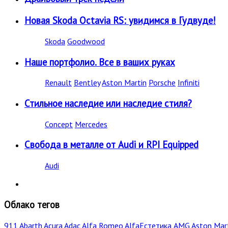
Новая Skoda Octavia RS: увидимся в Гудвуде!
Skoda
Goodwood
Наше портфолио. Все в ваших руках
Renault
Bentley
Aston Martin
Porsche
Infiniti
Стильное наследие или наследие стиля?
Concept
Mercedes
Свобода в металле от Audi и RPI Equipped
Audi
Облако тегов
911
Abarth
Acura
Adac
Alfa Romeo
AlfaЕстетика
AMG
Aston Mar