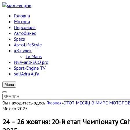
Головна
Мотори
Персоналії
Автобізнес
Specs
АвтоLifeStyle
«В руле»
Le Mans
NEV-and-ECO pro
Sport-Engine TV
sqUAdra Alfa
Menu
Вы находитесь здесь:
Главная
»
ЭТОТ МЕСЯЦ В МИРЕ МОТОРО
Mexico 2025
24 – 26 жовтня: 20-й етап Чемпіонату Сві