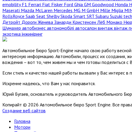
emobility
F1
Ferrari
Fiat
Fisker
Ford
Ghia
GM
Goodwood
Honda
H
Maserati
Mazda
McLaren
Mercedes
MG
M GmbH
Mille Miglia
MI
RollsRoyce
Saab
Seat
Shelby
Skoda
Smart
SRT
Subaru
Suzuki
tec
Детройт
Дороги
Женева
Занарди
Кристенсен
Лёб
Монако
Нюр
Шумахер
автобизнес
автономобілі
автосалон
винтаж
вінтаж
г
экзотика
інжиніринг
Автомобильное Бюро Sport-Engine начало свою работу весной 
интересную информацию. Автомобили, процесс их создания, жи
вождения – вот то, чем живем мы и чем готовы поделиться с 
Если стиль и качество нашей работы вызвали у Вас интерес в 
Искренне надеюсь, что Вам у нас понравится.
Юрий Бугаев, основатель и руководитель Автомобильного Бюр
Копирайт © 2026 Автомобильное бюро Sport Engine. Все пра
Создание веб сайтов
Головна
Мотори