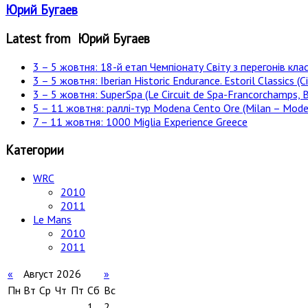
Юрий Бугаев
Latest from Юрий Бугаев
3 – 5 жовтня: 18-й етап Чемпіонату Світу з перегонів клас
3 – 5 жовтня: Iberian Historic Endurance. Estoril Classics (Ci
3 – 5 жовтня: SuperSpa (Le Circuit de Spa-Francorchamps, B
5 – 11 жовтня: раллі-тур Modena Cento Ore (Milan – Moden
7 – 11 жовтня: 1000 Miglia Experience Greece
Категории
WRC
2010
2011
Le Mans
2010
2011
«
Август 2026
»
Пн
Вт
Ср
Чт
Пт
Сб
Вс
1
2