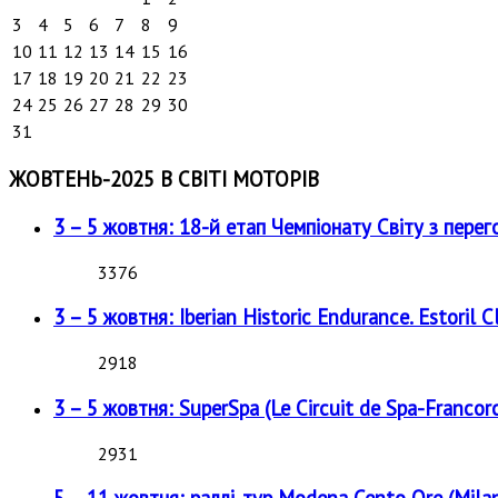
3
4
5
6
7
8
9
10
11
12
13
14
15
16
17
18
19
20
21
22
23
24
25
26
27
28
29
30
31
ЖОВТЕНЬ-2025 В СВІТІ МОТОРІВ
3 – 5 жовтня: 18-й етап Чемпіонату Світу з перег
3376
3 – 5 жовтня: Iberian Historic Endurance. Estoril Cl
2918
3 – 5 жовтня: SuperSpa (Le Circuit de Spa-Francor
2931