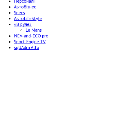
Персоналії
Автобізнес
Specs
АвтоLifeStyle
«В руле»
Le Mans
NEV-and-ECO pro
Sport-Engine TV
sqUAdra Alfa