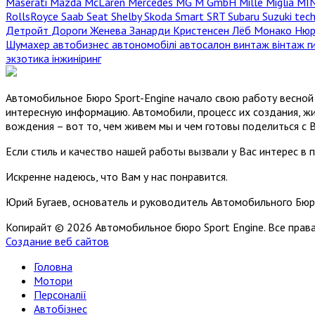
Maserati
Mazda
McLaren
Mercedes
MG
M GmbH
Mille Miglia
MI
RollsRoyce
Saab
Seat
Shelby
Skoda
Smart
SRT
Subaru
Suzuki
tec
Детройт
Дороги
Женева
Занарди
Кристенсен
Лёб
Монако
Нюр
Шумахер
автобизнес
автономобілі
автосалон
винтаж
вінтаж
г
экзотика
інжиніринг
Автомобильное Бюро Sport-Engine начало свою работу весной 
интересную информацию. Автомобили, процесс их создания, жи
вождения – вот то, чем живем мы и чем готовы поделиться с 
Если стиль и качество нашей работы вызвали у Вас интерес в 
Искренне надеюсь, что Вам у нас понравится.
Юрий Бугаев, основатель и руководитель Автомобильного Бюр
Копирайт © 2026 Автомобильное бюро Sport Engine. Все пра
Создание веб сайтов
Головна
Мотори
Персоналії
Автобізнес