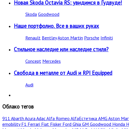
Новая Skoda Octavia RS: увидимся в Гудвуде!
Skoda
Goodwood
Наше портфолио. Все в ваших руках
Renault
Bentley
Aston Martin
Porsche
Infiniti
Стильное наследие или наследие стиля?
Concept
Mercedes
Свобода в металле от Audi и RPI Equipped
Audi
Облако тегов
911
Abarth
Acura
Adac
Alfa Romeo
AlfaЕстетика
AMG
Aston Mar
emobility
F1
Ferrari
Fiat
Fisker
Ford
Ghia
GM
Goodwood
Honda
H