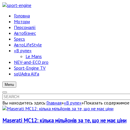
Головна
Мотори
Персоналії
Автобізнес
Specs
АвтоLifeStyle
«В руле»
Le Mans
NEV-and-ECO pro
Sport-Engine TV
sqUAdra Alfa
Menu
Вы находитесь здесь:
Главная
»
«В руле»
»
Показать содержимое п
Maserati MC12: кілька мільйонів за те, що не має ціни