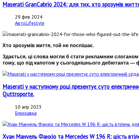
Maserati GranCabrio 2024: для тих, хто зрозумів житт
29 фев 2024
АвтоLifestyle
Хто зрозумів життя, той не поспішає.
Здається, ці слова могли б стати рекламним слоганом 
тому, що під капотом у сьогоднішнього дебютанта — фі
Maserati у наступному році презентує суто електрични
Quttroporte.
10 апр 2023
Блискавка
Хуан Мануель Фанхіо та Mercedes W 196 R: шість втіл