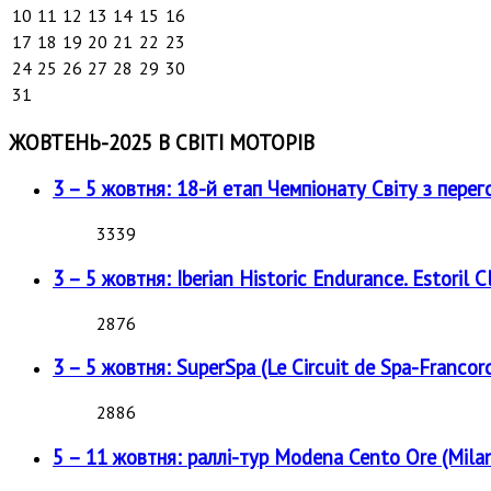
10
11
12
13
14
15
16
17
18
19
20
21
22
23
24
25
26
27
28
29
30
31
ЖОВТЕНЬ-2025 В СВІТІ МОТОРІВ
3 – 5 жовтня: 18-й етап Чемпіонату Світу з перег
3339
3 – 5 жовтня: Iberian Historic Endurance. Estoril Cl
2876
3 – 5 жовтня: SuperSpa (Le Circuit de Spa-Francor
2886
5 – 11 жовтня: раллі-тур Modena Cento Ore (Milan