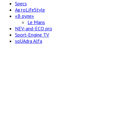
Specs
АвтоLifeStyle
«В руле»
Le Mans
NEV-and-ECO pro
Sport-Engine TV
sqUAdra Alfa