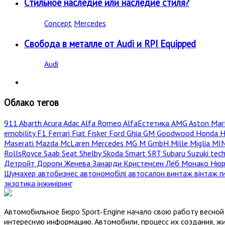
Стильное наследие или наследие стиля?
Concept
Mercedes
Свобода в металле от Audi и RPI Equipped
Audi
Облако тегов
911
Abarth
Acura
Adac
Alfa Romeo
AlfaЕстетика
AMG
Aston Mar
emobility
F1
Ferrari
Fiat
Fisker
Ford
Ghia
GM
Goodwood
Honda
H
Maserati
Mazda
McLaren
Mercedes
MG
M GmbH
Mille Miglia
MI
RollsRoyce
Saab
Seat
Shelby
Skoda
Smart
SRT
Subaru
Suzuki
tec
Детройт
Дороги
Женева
Занарди
Кристенсен
Лёб
Монако
Нюр
Шумахер
автобизнес
автономобілі
автосалон
винтаж
вінтаж
г
экзотика
інжиніринг
Автомобильное Бюро Sport-Engine начало свою работу весной 
интересную информацию. Автомобили, процесс их создания, жи