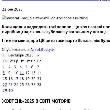
22 сен 2025
Коли щодня надходять такі новини, що хоч взагалі нов
виробництва, якось загубилася у загальному потоці.
І тим не менш, про ЦЕ авто таки варто більше, ніж було
Опубликовано в
АвтоLifestyle
«
Сентябрь 2025
»
Пн
Вт
Ср
Чт
Пт
Сб
Вс
1
2
3
4
5
6
7
8
9
10
11
12
13
14
15
16
17
18
19
20
21
22
23
24
25
26
27
28
29
30
ЖОВТЕНЬ-2025 В СВІТІ МОТОРІВ