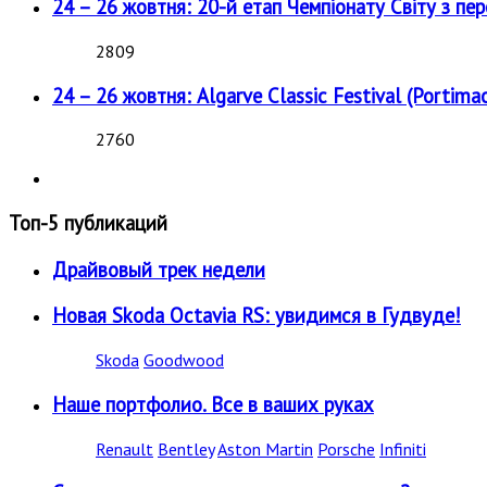
24 – 26 жовтня: 20-й етап Чемпіонату Світу з пе
2809
24 – 26 жовтня: Algarve Classic Festival (Portimao
2760
Топ-5 публикаций
Драйвовый трек недели
Новая Skoda Octavia RS: увидимся в Гудвуде!
Skoda
Goodwood
Наше портфолио. Все в ваших руках
Renault
Bentley
Aston Martin
Porsche
Infiniti