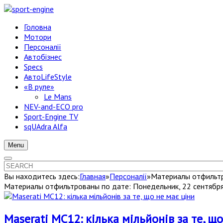
Головна
Мотори
Персоналії
Автобізнес
Specs
АвтоLifeStyle
«В руле»
Le Mans
NEV-and-ECO pro
Sport-Engine TV
sqUAdra Alfa
Menu
Вы находитесь здесь:
Главная
»
Персоналії
»
Материалы отфильтр
Материалы отфильтрованы по дате: Понедельник, 22 сентябр
Maserati MC12: кілька мільйонів за те, щ