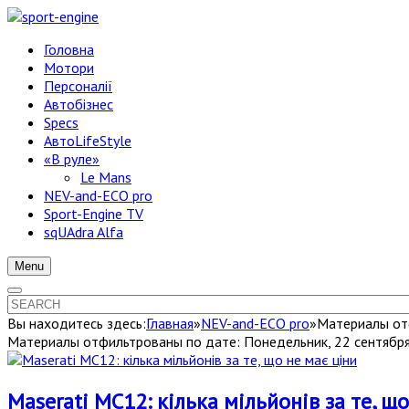
Головна
Мотори
Персоналії
Автобізнес
Specs
АвтоLifeStyle
«В руле»
Le Mans
NEV-and-ECO pro
Sport-Engine TV
sqUAdra Alfa
Menu
Вы находитесь здесь:
Главная
»
NEV-and-ECO pro
»
Материалы от
Материалы отфильтрованы по дате: Понедельник, 22 сентябр
Maserati MC12: кілька мільйонів за те, щ