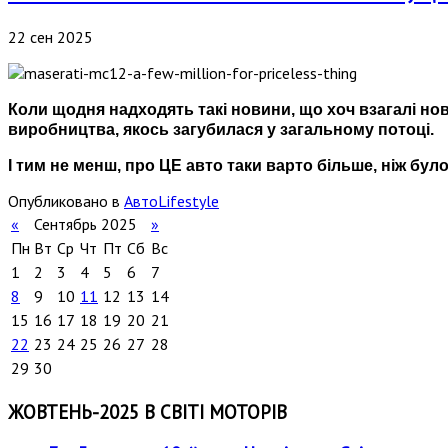
22 сен 2025
Коли щодня надходять такі новини, що хоч взагалі нов
виробництва, якось загубилася у загальному потоці.
І тим не менш, про ЦЕ авто таки варто більше, ніж було
Опубликовано в
АвтоLifestyle
«
Сентябрь 2025
»
Пн
Вт
Ср
Чт
Пт
Сб
Вс
1
2
3
4
5
6
7
8
9
10
11
12
13
14
15
16
17
18
19
20
21
22
23
24
25
26
27
28
29
30
ЖОВТЕНЬ-2025 В СВІТІ МОТОРІВ