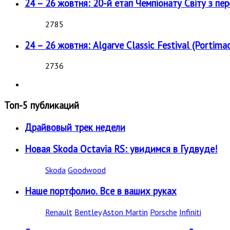
24 – 26 жовтня: 20-й етап Чемпіонату Світу з пе
2785
24 – 26 жовтня: Algarve Classic Festival (Portimao
2736
Топ-5 публикаций
Драйвовый трек недели
Новая Skoda Octavia RS: увидимся в Гудвуде!
Skoda
Goodwood
Наше портфолио. Все в ваших руках
Renault
Bentley
Aston Martin
Porsche
Infiniti