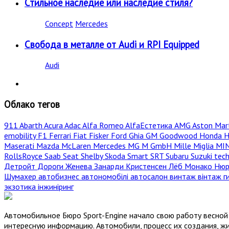
Стильное наследие или наследие стиля?
Concept
Mercedes
Свобода в металле от Audi и RPI Equipped
Audi
Облако тегов
911
Abarth
Acura
Adac
Alfa Romeo
AlfaЕстетика
AMG
Aston Mar
emobility
F1
Ferrari
Fiat
Fisker
Ford
Ghia
GM
Goodwood
Honda
H
Maserati
Mazda
McLaren
Mercedes
MG
M GmbH
Mille Miglia
MI
RollsRoyce
Saab
Seat
Shelby
Skoda
Smart
SRT
Subaru
Suzuki
tec
Детройт
Дороги
Женева
Занарди
Кристенсен
Лёб
Монако
Нюр
Шумахер
автобизнес
автономобілі
автосалон
винтаж
вінтаж
г
экзотика
інжиніринг
Автомобильное Бюро Sport-Engine начало свою работу весной 
интересную информацию. Автомобили, процесс их создания, жи