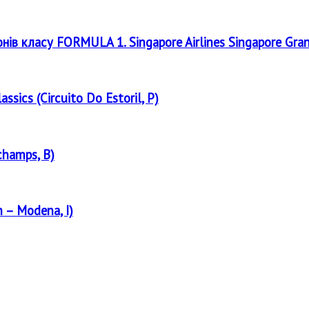
онів класу FORMULA 1. Singapore Airlines Singapore Gra
assics (Circuito Do Estoril, P)
champs, B)
 – Modena, I)