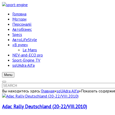
Головна
Мотори
Персоналії
Автобізнес
Specs
АвтоLifeStyle
«В руле»
Le Mans
NEV-and-ECO pro
Sport-Engine TV
sqUAdra Alfa
Menu
Вы находитесь здесь:
Главная
»
sqUAdra Alfa
»
Показать содержим
Adac Rally Deutschland (20-22/VIII.2010)