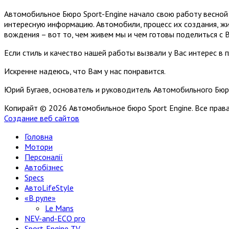
Автомобильное Бюро Sport-Engine начало свою работу весной 
интересную информацию. Автомобили, процесс их создания, жи
вождения – вот то, чем живем мы и чем готовы поделиться с 
Если стиль и качество нашей работы вызвали у Вас интерес в 
Искренне надеюсь, что Вам у нас понравится.
Юрий Бугаев, основатель и руководитель Автомобильного Бюр
Копирайт © 2026 Автомобильное бюро Sport Engine. Все пра
Создание веб сайтов
Головна
Мотори
Персоналії
Автобізнес
Specs
АвтоLifeStyle
«В руле»
Le Mans
NEV-and-ECO pro
Sport-Engine TV