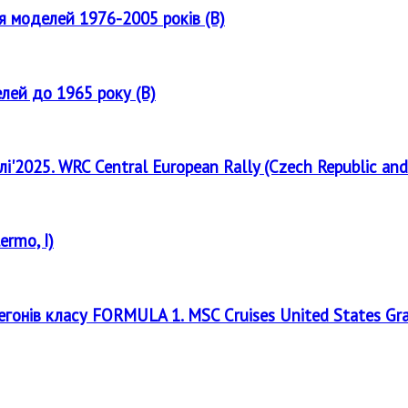
ля моделей 1976-2005 років (B)
елей до 1965 року (B)
лі'2025. WRC Central European Rally (Czech Republic and
ermo, I)
регонів класу FORMULA 1. MSC Cruises United States Gr