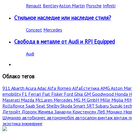
Renault
Bentley
Aston Martin
Porsche
Infiniti
Стильное наследие или наследие стиля?
Concept
Mercedes
Свобода в металле от Audi и RPI Equipped
Audi
Облако тегов
911
Abarth
Acura
Adac
Alfa Romeo
AlfaЕстетика
AMG
Aston Mar
emobility
F1
Ferrari
Fiat
Fisker
Ford
Ghia
GM
Goodwood
Honda
H
Maserati
Mazda
McLaren
Mercedes
MG
M GmbH
Mille Miglia
MI
RollsRoyce
Saab
Seat
Shelby
Skoda
Smart
SRT
Subaru
Suzuki
tec
Детройт
Дороги
Женева
Занарди
Кристенсен
Лёб
Монако
Нюр
Шумахер
автобизнес
автономобілі
автосалон
винтаж
вінтаж
г
экзотика
інжиніринг