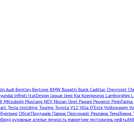
tin
Audi
Bentley
Bertone
BMW
Bugatti
Buick
Cadillac
Chevrolet
Ch
yundai
Infiniti
ItalDesign
Jaguar
Jeep
Kia
Koenigsegg
Lamborghini
L
NI
Mitsubishi
Mustang
NEV
Nissan
Opel
Pagani
Peugeot
Pininfarina
hart
Tesla
testdrive
Touring
Toyota
V12
Villa D'Este
Volkswagen
V
бургринг
ОбсягПродажів
Париж
Персоналії
Реклама
ТемаТижня
ибрид
кузовные ателье
личность
маркетинг
мотожизнь
нефтьAN