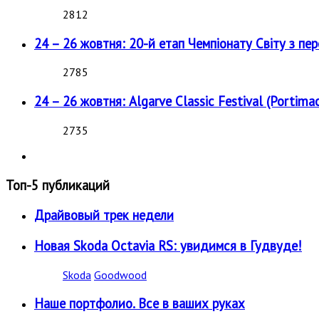
2812
24 – 26 жовтня: 20-й етап Чемпіонату Світу з пе
2785
24 – 26 жовтня: Algarve Classic Festival (Portimao
2735
Топ-5 публикаций
Драйвовый трек недели
Новая Skoda Octavia RS: увидимся в Гудвуде!
Skoda
Goodwood
Наше портфолио. Все в ваших руках