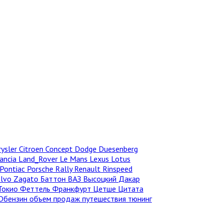
rysler
Citroen
Concept
Dodge
Duesenberg
ancia
Land_Rover
Le Mans
Lexus
Lotus
Pontiac
Porsche
Rally
Renault
Rinspeed
olvo
Zagato
Баттон
ВАЗ
Высоцкий
Дакар
Токио
Феттель
Франкфурт
Цетше
Цитата
Dбензин
объем продаж
путешествия
тюнинг