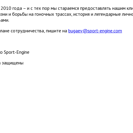
2010 года – и с тех пор мы стараемся предоставлять нашим кл
зни и борьбы на гоночных трассах, история и легендарные лич
Вами.
плане сотрудничества, пишите на
bugaev@sport-engine.com
о Sport-Engine
ва защищены