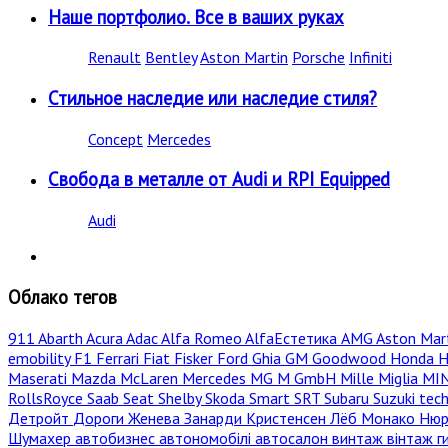
Наше портфолио. Все в ваших руках
Renault
Bentley
Aston Martin
Porsche
Infiniti
Стильное наследие или наследие стиля?
Concept
Mercedes
Свобода в металле от Audi и RPI Equipped
Audi
Облако тегов
911
Abarth
Acura
Adac
Alfa Romeo
AlfaЕстетика
AMG
Aston Mar
emobility
F1
Ferrari
Fiat
Fisker
Ford
Ghia
GM
Goodwood
Honda
H
Maserati
Mazda
McLaren
Mercedes
MG
M GmbH
Mille Miglia
MI
RollsRoyce
Saab
Seat
Shelby
Skoda
Smart
SRT
Subaru
Suzuki
tec
Детройт
Дороги
Женева
Занарди
Кристенсен
Лёб
Монако
Нюр
Шумахер
автобизнес
автономобілі
автосалон
винтаж
вінтаж
г