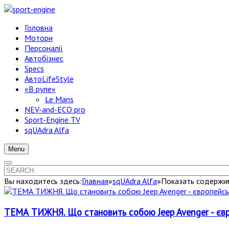
Головна
Мотори
Персоналії
Автобізнес
Specs
АвтоLifeStyle
«В руле»
Le Mans
NEV-and-ECO pro
Sport-Engine TV
sqUAdra Alfa
Menu
Вы находитесь здесь:
Главная
»
sqUAdra Alfa
»
Показать содержим
ТЕМА ТИЖНЯ. Що становить собою Jeep Avenger - єв