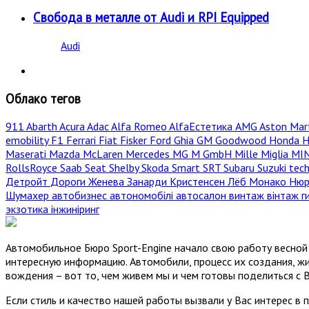
Свобода в металле от Audi и RPI Equipped
Audi
Облако тегов
911
Abarth
Acura
Adac
Alfa Romeo
AlfaЕстетика
AMG
Aston Mar
emobility
F1
Ferrari
Fiat
Fisker
Ford
Ghia
GM
Goodwood
Honda
H
Maserati
Mazda
McLaren
Mercedes
MG
M GmbH
Mille Miglia
MI
RollsRoyce
Saab
Seat
Shelby
Skoda
Smart
SRT
Subaru
Suzuki
tec
Детройт
Дороги
Женева
Занарди
Кристенсен
Лёб
Монако
Нюр
Шумахер
автобизнес
автономобілі
автосалон
винтаж
вінтаж
г
экзотика
інжиніринг
Автомобильное Бюро Sport-Engine начало свою работу весной 
интересную информацию. Автомобили, процесс их создания, жи
вождения – вот то, чем живем мы и чем готовы поделиться с 
Если стиль и качество нашей работы вызвали у Вас интерес в 