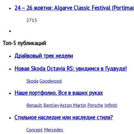
24 – 26 жовтня: Algarve Classic Festival (Portimao
2715
Топ-5 публикаций
Драйвовый трек недели
Новая Skoda Octavia RS: увидимся в Гудвуде!
Skoda
Goodwood
Наше портфолио. Все в ваших руках
Renault
Bentley
Aston Martin
Porsche
Infiniti
Стильное наследие или наследие стиля?
Concept
Mercedes