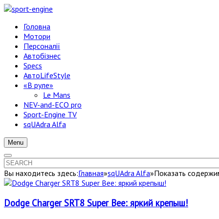
Головна
Мотори
Персоналії
Автобізнес
Specs
АвтоLifeStyle
«В руле»
Le Mans
NEV-and-ECO pro
Sport-Engine TV
sqUAdra Alfa
Menu
Вы находитесь здесь:
Главная
»
sqUAdra Alfa
»
Показать содержим
Dodge Charger SRT8 Super Bee: яркий крепыш!