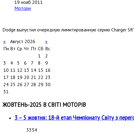
19 нояб 2011
Мотори
Dodge выпустил очередную лимитированную серию Charger SRT
«
Август 2026
»
Пн
Вт
Ср
Чт
Пт
Сб
Вс
1
2
3
4
5
6
7
8
9
10
11
12
13
14
15
16
17
18
19
20
21
22
23
24
25
26
27
28
29
30
31
ЖОВТЕНЬ-2025 В СВІТІ МОТОРІВ
3 – 5 жовтня: 18-й етап Чемпіонату Світу з перег
3334