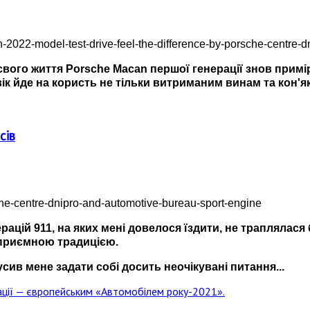
вого життя Porsche Macan першої генерації знов приміряв
 йде на користь не тільки витриманим винам та кон'як
сів
нерацій 911, на яких мені довелося їздити, не траплялася
є приємною традицією.
усив мене задати собі досить неочікувані питання...