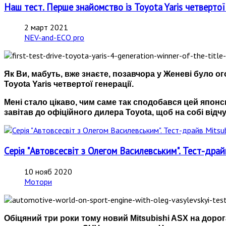
Наш тест. Перше знайомство із Toyota Yaris четверто
2 март 2021
NEV-and-ECO pro
Як Ви, мабуть, вже знаєте, позавчора у Женеві було
Toyota Yaris четвертої генерації.
Мені стало цікаво, чим саме так сподобався цей япо
завітав до офіційного дилера Toyota, щоб на собі відч
Серія "Автовсесвіт з Олегом Василевським". Тест-драй
10 нояб 2020
Мотори
Обіцяний три роки тому новий Mitsubishi ASX на дорог