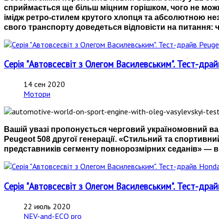
сприймається ще більш міцним горішком, чого не можн
імідж ретро-стилем крутого хлопця та абсолютною нез
свого транспорту доведеться відповісти на питання: ч
Серія "Автовсесвіт з Олегом Василевським". Тест-др
14 сен 2020
Мотори
Вашій увазі пропонується черговий україномовний вар
Peugeot 508 другої генерації. «Стильний та спортивни
представників сегменту повнорозмірних седанів» — в
Серія "Автовсесвіт з Олегом Василевським". Тест-драй
22 июль 2020
NEV-and-ECO pro