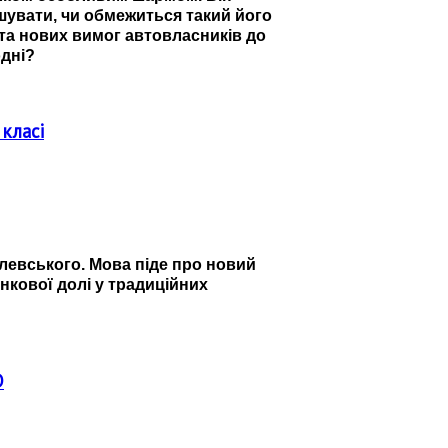
шувати, чи обмежиться такий його
 та нових вимог автовласників до
одні?
 класі
левського. Мова піде про новий
инкової долі у традиційних
D