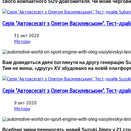
свого компактного SUV-довгожителя. Чи може черговий
Серія "Автовсесвіт з Олегом Василевським". Тест-драйв 
31 окт 2020
Мотори
Вам доведеться двічі поглянути на другу генерацію Sub
Тим не менш, «другу» XV збудовано на новій платфор
Серія "Автовсесвіт з Олегом Василевським". Тест-драй
9 окт 2020
Мотори
Всебічні зміни переносять новий Suzuki Jimny у 21 ст