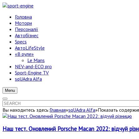
Головна
Мотори
Персоналії
Автобізнес
Specs
АвтоLifeStyle
«В руле»
Le Mans
NEV-and-ECO pro
Sport-Engine TV
sqUAdra Alfa
Menu
Вы находитесь здесь:
Главная
»
sqUAdra Alfa
»
Показать содержимо
Наш тест. Оновлений Porsche Macan 2022: відчуй різ