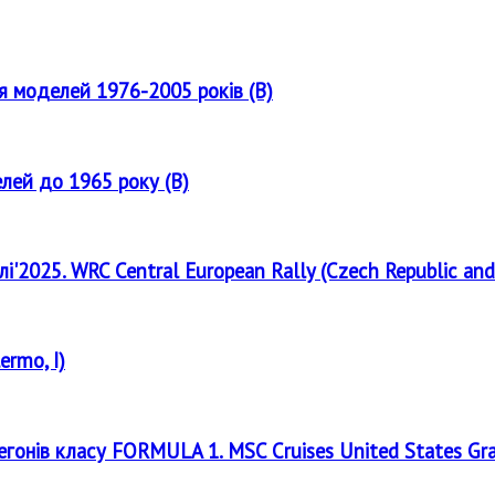
ля моделей 1976-2005 років (B)
елей до 1965 року (B)
лі'2025. WRC Central European Rally (Czech Republic and
ermo, I)
регонів класу FORMULA 1. MSC Cruises United States Gr