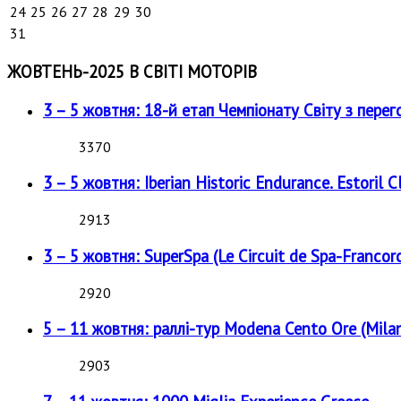
24
25
26
27
28
29
30
31
ЖОВТЕНЬ-2025 В СВІТІ МОТОРІВ
3 – 5 жовтня: 18-й етап Чемпіонату Світу з перег
3370
3 – 5 жовтня: Iberian Historic Endurance. Estoril Cl
2913
3 – 5 жовтня: SuperSpa (Le Circuit de Spa-Francor
2920
5 – 11 жовтня: раллі-тур Modena Cento Ore (Milan
2903