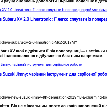
 раунд оновлень допомогти 10-річній моделі не відста
Subaru XV 2.0 Lineatronic: її легко сплутати із поперед
aru XV щоб відрізнити її від попередниці — настільки не
мі і вдосконалення відбулися по багатьом напрямкам.
в Suzuki Jimny: чарівний інструмент для серйозної роб
оліття. Він не є ідеальним, проте до країв наповнений 