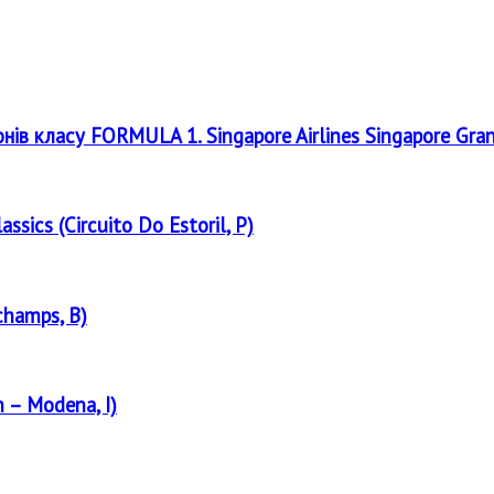
онів класу FORMULA 1. Singapore Airlines Singapore Gra
assics (Circuito Do Estoril, P)
champs, B)
 – Modena, I)