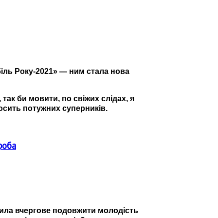
іль Року-2021
»
—
ним стала нова
, так би мовити, по свіжих слідах, я
досить потужних суперників.
роба
ішила вчергове подовжити молодість