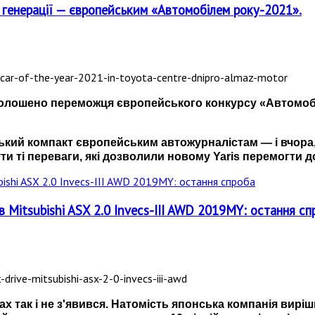
ї генерації — європейським «Автомобілем року-2021».
 оголошено переможця європейського конкурсу
«
Автомоб
нський компакт європейським автожурналістам
—
і вчора
ути ті переваги, які дозволили новому Yaris перемогти 
в Mitsubishi ASX 2.0 Invecs-III AWD 2019MY: оcтання сп
ах так і не з'явився. Натомість японська компанія вир