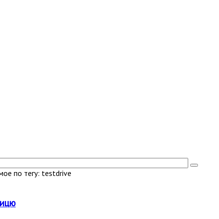
е по тегу: testdrive
ницю