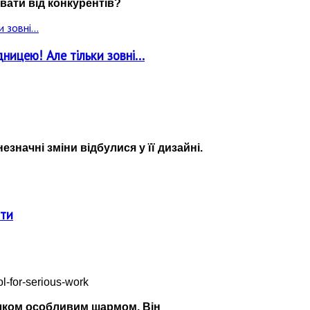
вати від конкурентів?
ницею! Але тільки зовні...
значні зміни відбулися у її дизайні.
оти
цілком особливим шармом. Він