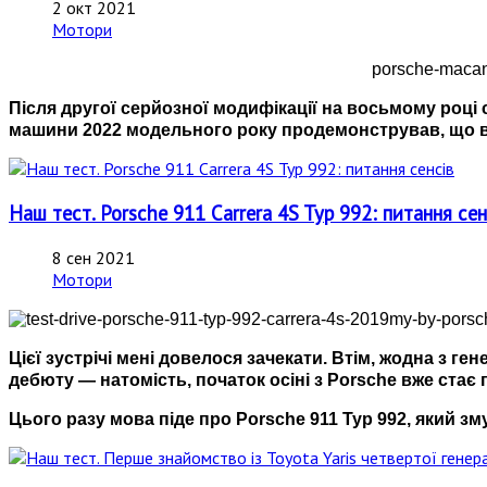
2 окт 2021
Мотори
Після другої серйозної модифікації на восьмому році с
машини 2022 модельного року продемонстрував, що вік
Наш тест. Porsche 911 Carrera 4S Typ 992: питання сен
8 сен 2021
Мотори
Цієї зустрічі мені довелося зачекати. Втім, жодна з ге
дебюту
—
натомість, початок осіні з Porsche вже ста
Цього разу мова піде про Porsche 911 Typ 992, який зм