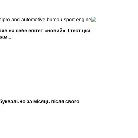
 на себе епітет «новий». І тест цієї
ам...
 буквально за місяць після свого