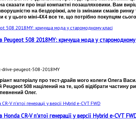
а сказати про інші компактні позашляховики. Вам вирі
ворушністю на бездоріжжі, але із змінами смаків ринку
и є у цього міні-4Х4 все те, що потрібно покупцям сьог
айв Peugeot 508 2018MY: кричуща мода у старомодному
іант матеріалу про тест-драйв мого колеги Олега Васи
й Peugeot 508 націлений на те, щоб відібрати частину р
певнений Олег.
в Honda CR-V п'ятої генерації у версії Hybrid e-CVT FW