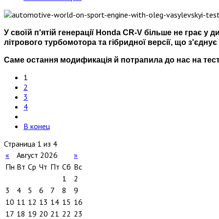
У своїй п'ятій генерації Honda CR-V більше не грає у 
літрового турбомотора та гібридної версії, що з'єдну
Саме остання модификація й потрапила до нас на тест-
1
2
3
4
В конец
Страница 1 из 4
«
Август 2026
»
Пн
Вт
Ср
Чт
Пт
Сб
Вс
1
2
3
4
5
6
7
8
9
10
11
12
13
14
15
16
17
18
19
20
21
22
23