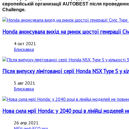
європейській организації AUTOBEST після проведення
Challenge.
Honda анонсувала вихід на ринок шостої генерації Ci
4 окт 2021
Блискавка
Після випуску лімітованої серії Honda NSX Type S у к
5 авг 2021
Блискавка
Нова сила мрії Honda: у 2040 році в лінійці моделей н
26 апр 2021
NEV-and-ECO pro