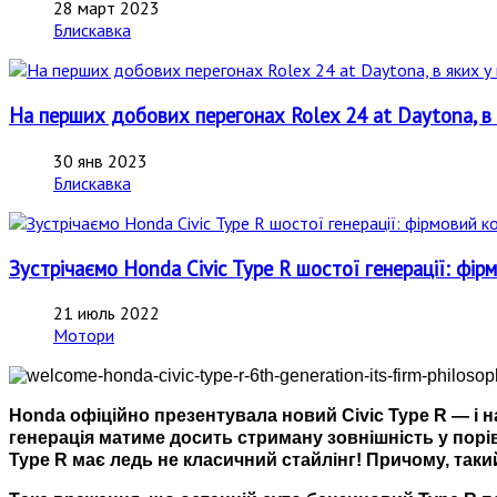
28 март 2023
Блискавка
На перших добових перегонах Rolex 24 at Daytona, в я
30 янв 2023
Блискавка
Зустрічаємо Honda Civic Type R шостої генерації: фі
21 июль 2022
Мотори
Honda офіційно презентувала новий Civic Type R — і на
генерація матиме досить стриману зовнішність у порі
Type R має ледь не класичний стайлінг! Причому, такий