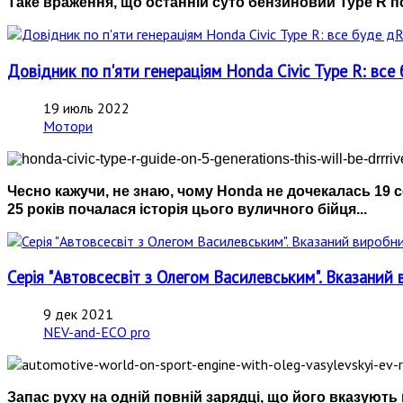
Таке враження, що останній суто бензиновий Type R п
Довідник по п'яти генераціям Honda Civic Type R: 
19 июль 2022
Мотори
Чесно кажучи, не знаю, чому Honda не дочекалась 19 с
25 років почалася історія цього вуличного бійця...
Серія "Автовсесвіт з Олегом Василевським". Вказаний 
9 дек 2021
NEV-and-ECO pro
Запас руху на одній повній зарядці, що його вказуют