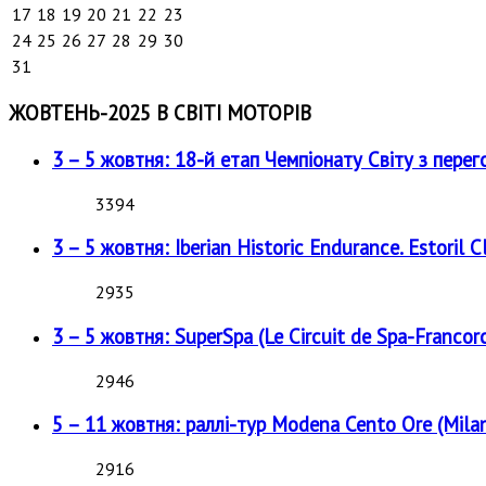
17
18
19
20
21
22
23
24
25
26
27
28
29
30
31
ЖОВТЕНЬ-2025 В СВІТІ МОТОРІВ
3 – 5 жовтня: 18-й етап Чемпіонату Світу з перег
3394
3 – 5 жовтня: Iberian Historic Endurance. Estoril Cl
2935
3 – 5 жовтня: SuperSpa (Le Circuit de Spa-Francor
2946
5 – 11 жовтня: раллі-тур Modena Cento Ore (Milan
2916