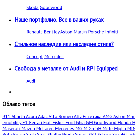
Skoda
Goodwood
Наше портфолио. Все в ваших руках
Renault
Bentley
Aston Martin
Porsche
Infiniti
Стильное наследие или наследие стиля?
Concept
Mercedes
Свобода в металле от Audi и RPI Equipped
Audi
Облако тегов
911
Abarth
Acura
Adac
Alfa Romeo
AlfaЕстетика
AMG
Aston Mar
emobility
F1
Ferrari
Fiat
Fisker
Ford
Ghia
GM
Goodwood
Honda
H
Maserati
Mazda
McLaren
Mercedes
MG
M GmbH
Mille Miglia
MI
RollsRoyce
Saab
Seat
Shelby
Skoda
Smart
SRT
Subaru
Suzuki
tec