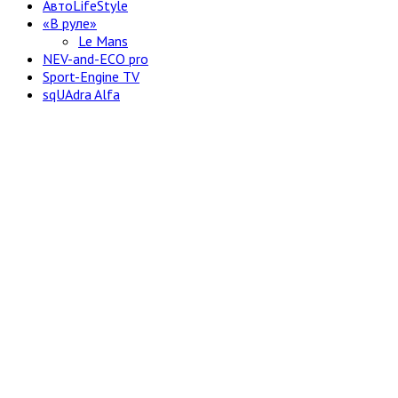
АвтоLifeStyle
«В руле»
Le Mans
NEV-and-ECO pro
Sport-Engine TV
sqUAdra Alfa