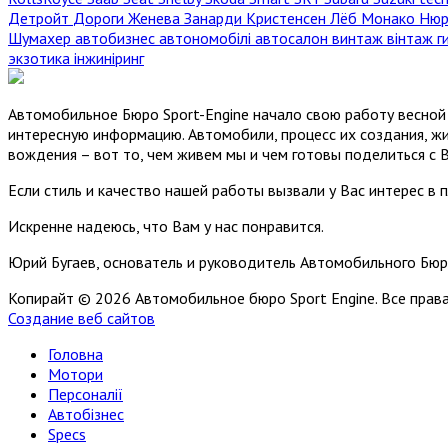
Детройт
Дороги
Женева
Занарди
Кристенсен
Лёб
Монако
Нюр
Шумахер
автобизнес
автономобілі
автосалон
винтаж
вінтаж
г
экзотика
інжиніринг
Автомобильное Бюро Sport-Engine начало свою работу весной 
интересную информацию. Автомобили, процесс их создания, жи
вождения – вот то, чем живем мы и чем готовы поделиться с 
Если стиль и качество нашей работы вызвали у Вас интерес в 
Искренне надеюсь, что Вам у нас понравится.
Юрий Бугаев, основатель и руководитель Автомобильного Бюр
Копирайт © 2026 Автомобильное бюро Sport Engine. Все пра
Создание веб сайтов
Головна
Мотори
Персоналії
Автобізнес
Specs