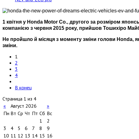
1 квітня у Honda Motor Co., другого за розміром япон
компанією з червня 2015 року, прийшов Тошихіро Май
Не пройшло й місяця з моменту зміни голови Honda, як
зміни.
1
2
3
4
В конец
Страница 1 из 4
«
Август 2026
»
Пн
Вт
Ср
Чт
Пт
Сб
Вс
1
2
3
4
5
6
7
8
9
10
11
12
13
14
15
16