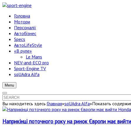
Головна
Мотори
Персоналії
Автобізнес
Specs
АвтоLifeStyle
«В руле»
Le Mans
NEV-and-ECO pro
Sport-Engine TV
sqUAdra Alfa
Menu
Вы находитесь здесь:
Главная
»
sqUAdra Alfa
»
Показать содержим
Наприкінці поточного року на ринок Європи має вийти