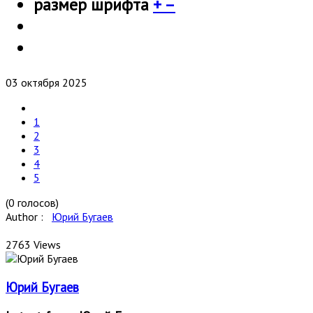
размер шрифта
+
–
03 октября 2025
1
2
3
4
5
(0 голосов)
Author :
Юрий Бугаев
2763 Views
Юрий Бугаев