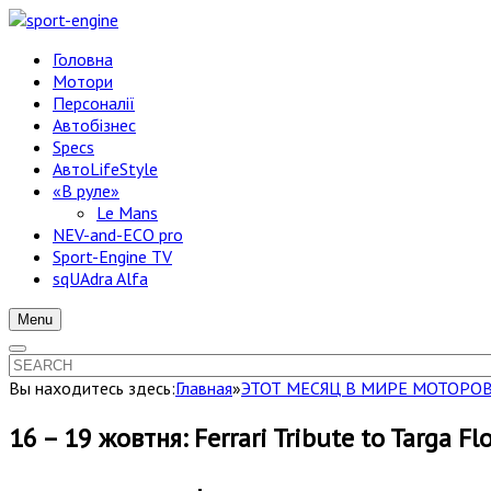
Головна
Мотори
Персоналії
Автобізнес
Specs
АвтоLifeStyle
«В руле»
Le Mans
NEV-and-ECO pro
Sport-Engine TV
sqUAdra Alfa
Menu
Вы находитесь здесь:
Главная
»
ЭТОТ МЕСЯЦ В МИРЕ МОТОРО
16 – 19 жовтня: Ferrari Tribute to Targa Flo