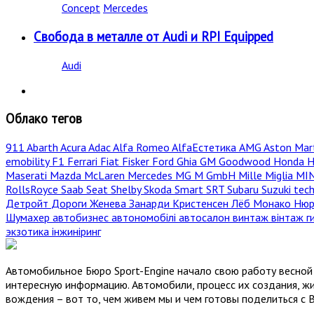
Concept
Mercedes
Свобода в металле от Audi и RPI Equipped
Audi
Облако тегов
911
Abarth
Acura
Adac
Alfa Romeo
AlfaЕстетика
AMG
Aston Mar
emobility
F1
Ferrari
Fiat
Fisker
Ford
Ghia
GM
Goodwood
Honda
H
Maserati
Mazda
McLaren
Mercedes
MG
M GmbH
Mille Miglia
MI
RollsRoyce
Saab
Seat
Shelby
Skoda
Smart
SRT
Subaru
Suzuki
tec
Детройт
Дороги
Женева
Занарди
Кристенсен
Лёб
Монако
Нюр
Шумахер
автобизнес
автономобілі
автосалон
винтаж
вінтаж
г
экзотика
інжиніринг
Автомобильное Бюро Sport-Engine начало свою работу весной 
интересную информацию. Автомобили, процесс их создания, жи
вождения – вот то, чем живем мы и чем готовы поделиться с 