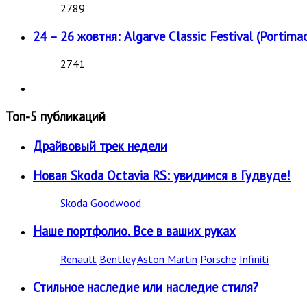
2789
24 – 26 жовтня: Algarve Classic Festival (Portimao
2741
Топ-5 публикаций
Драйвовый трек недели
Новая Skoda Octavia RS: увидимся в Гудвуде!
Skoda
Goodwood
Наше портфолио. Все в ваших руках
Renault
Bentley
Aston Martin
Porsche
Infiniti
Стильное наследие или наследие стиля?