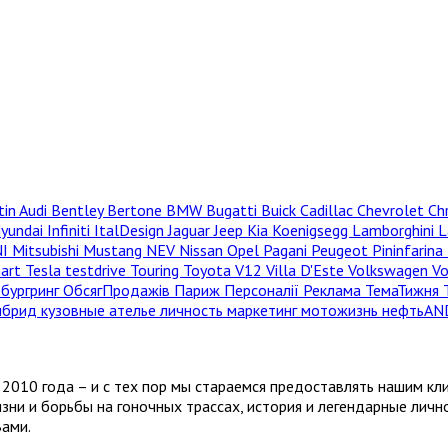
tin
Audi
Bentley
Bertone
BMW
Bugatti
Buick
Cadillac
Chevrolet
Ch
yundai
Infiniti
ItalDesign
Jaguar
Jeep
Kia
Koenigsegg
Lamborghini
L
NI
Mitsubishi
Mustang
NEV
Nissan
Opel
Pagani
Peugeot
Pininfarina
hart
Tesla
testdrive
Touring
Toyota
V12
Villa D'Este
Volkswagen
V
бургринг
ОбсягПродажів
Париж
Персоналії
Реклама
ТемаТижня
ибрид
кузовные ателье
личность
маркетинг
мотожизнь
нефтьAN
2010 года – и с тех пор мы стараемся предоставлять нашим кл
зни и борьбы на гоночных трассах, история и легендарные лич
Вами.