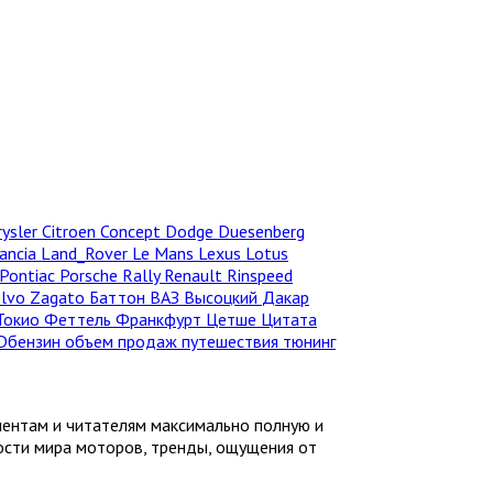
rysler
Citroen
Concept
Dodge
Duesenberg
ancia
Land_Rover
Le Mans
Lexus
Lotus
Pontiac
Porsche
Rally
Renault
Rinspeed
olvo
Zagato
Баттон
ВАЗ
Высоцкий
Дакар
Токио
Феттель
Франкфурт
Цетше
Цитата
Dбензин
объем продаж
путешествия
тюнинг
иентам и читателям максимально полную и
ности мира моторов, тренды, ощущения от