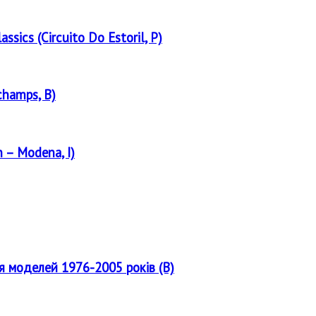
assics (Circuito Do Estoril, P)
champs, B)
 – Modena, I)
ля моделей 1976-2005 років (B)