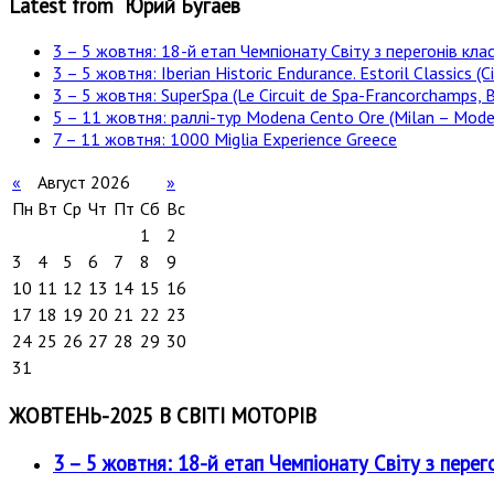
Latest from Юрий Бугаев
3 – 5 жовтня: 18-й етап Чемпіонату Світу з перегонів клас
3 – 5 жовтня: Iberian Historic Endurance. Estoril Classics (Ci
3 – 5 жовтня: SuperSpa (Le Circuit de Spa-Francorchamps, B
5 – 11 жовтня: раллі-тур Modena Cento Ore (Milan – Moden
7 – 11 жовтня: 1000 Miglia Experience Greece
«
Август 2026
»
Пн
Вт
Ср
Чт
Пт
Сб
Вс
1
2
3
4
5
6
7
8
9
10
11
12
13
14
15
16
17
18
19
20
21
22
23
24
25
26
27
28
29
30
31
ЖОВТЕНЬ-2025 В СВІТІ МОТОРІВ
3 – 5 жовтня: 18-й етап Чемпіонату Світу з перег