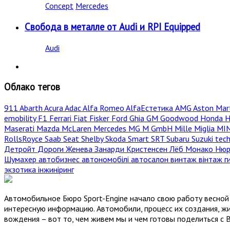
Concept
Mercedes
Свобода в металле от Audi и RPI Equipped
Audi
Облако тегов
911
Abarth
Acura
Adac
Alfa Romeo
AlfaЕстетика
AMG
Aston Mar
emobility
F1
Ferrari
Fiat
Fisker
Ford
Ghia
GM
Goodwood
Honda
H
Maserati
Mazda
McLaren
Mercedes
MG
M GmbH
Mille Miglia
MI
RollsRoyce
Saab
Seat
Shelby
Skoda
Smart
SRT
Subaru
Suzuki
tec
Детройт
Дороги
Женева
Занарди
Кристенсен
Лёб
Монако
Нюр
Шумахер
автобизнес
автономобілі
автосалон
винтаж
вінтаж
г
экзотика
інжиніринг
Автомобильное Бюро Sport-Engine начало свою работу весной 
интересную информацию. Автомобили, процесс их создания, жи
вождения – вот то, чем живем мы и чем готовы поделиться с 