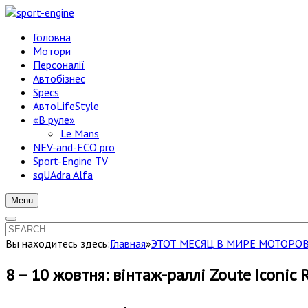
Головна
Мотори
Персоналії
Автобізнес
Specs
АвтоLifeStyle
«В руле»
Le Mans
NEV-and-ECO pro
Sport-Engine TV
sqUAdra Alfa
Menu
Вы находитесь здесь:
Главная
»
ЭТОТ МЕСЯЦ В МИРЕ МОТОРО
8 – 10 жовтня: вінтаж-раллі Zoute Iconic 