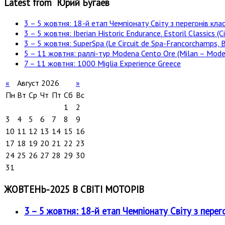
Latest from Юрий Бугаев
3 – 5 жовтня: 18-й етап Чемпіонату Світу з перегонів клас
3 – 5 жовтня: Iberian Historic Endurance. Estoril Classics (Ci
3 – 5 жовтня: SuperSpa (Le Circuit de Spa-Francorchamps, B
5 – 11 жовтня: раллі-тур Modena Cento Ore (Milan – Moden
7 – 11 жовтня: 1000 Miglia Experience Greece
«
Август 2026
»
Пн
Вт
Ср
Чт
Пт
Сб
Вс
1
2
3
4
5
6
7
8
9
10
11
12
13
14
15
16
17
18
19
20
21
22
23
24
25
26
27
28
29
30
31
ЖОВТЕНЬ-2025 В СВІТІ МОТОРІВ
3 – 5 жовтня: 18-й етап Чемпіонату Світу з перег