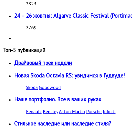
2823
24 – 26 жовтня: Algarve Classic Festival (Portimao
2769
Топ-5 публикаций
Драйвовый трек недели
Новая Skoda Octavia RS: увидимся в Гудвуде!
Skoda
Goodwood
Наше портфолио. Все в ваших руках
Renault
Bentley
Aston Martin
Porsche
Infiniti
Стильное наследие или наследие стиля?