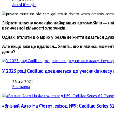
АвтоLifestyle
Зібрати власну колекцію найкращих автомобілів — на
величезної кількості хлопчиків.
Однак, втілити цю мрію у реальне життя вдається дуже
Але якщо вже це вдалося... Уявіть, що в якийсь момен
діяли?
У 2023 році Cadillac доєднається до учасників класу 
26 авг 2021
Блискавка
«Впізнай Авто На Фото», епізод №9: Cadillac Series 62