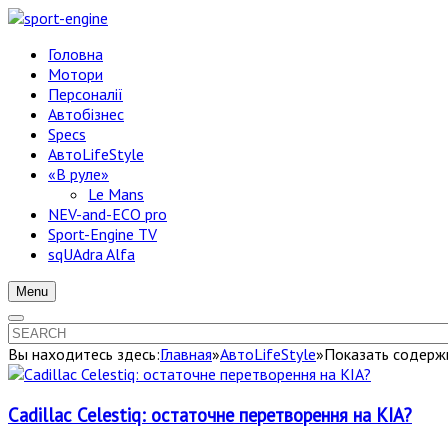
Головна
Мотори
Персоналії
Автобізнес
Specs
АвтоLifeStyle
«В руле»
Le Mans
NEV-and-ECO pro
Sport-Engine TV
sqUAdra Alfa
Menu
Вы находитесь здесь:
Главная
»
АвтоLifeStyle
»
Показать содержи
Cadillac Celestiq: остаточне перетворення на KIA?