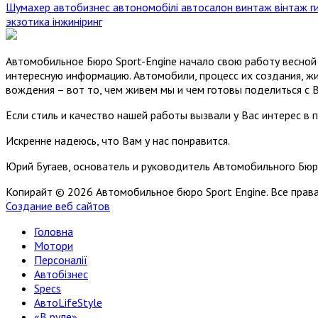
Шумахер
автобизнес
автономобілі
автосалон
винтаж
вінтаж
г
экзотика
інжиніринг
Автомобильное Бюро Sport-Engine начало свою работу весной 
интересную информацию. Автомобили, процесс их создания, жи
вождения – вот то, чем живем мы и чем готовы поделиться с 
Если стиль и качество нашей работы вызвали у Вас интерес в 
Искренне надеюсь, что Вам у нас понравится.
Юрий Бугаев, основатель и руководитель Автомобильного Бюр
Копирайт © 2026 Автомобильное бюро Sport Engine. Все пра
Создание веб сайтов
Головна
Мотори
Персоналії
Автобізнес
Specs
АвтоLifeStyle
«В руле»