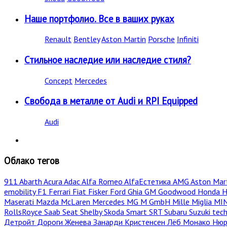
Наше портфолио. Все в ваших руках
Renault
Bentley
Aston Martin
Porsche
Infiniti
Стильное наследие или наследие стиля?
Concept
Mercedes
Свобода в металле от Audi и RPI Equipped
Audi
Облако тегов
911
Abarth
Acura
Adac
Alfa Romeo
AlfaЕстетика
AMG
Aston Mar
emobility
F1
Ferrari
Fiat
Fisker
Ford
Ghia
GM
Goodwood
Honda
H
Maserati
Mazda
McLaren
Mercedes
MG
M GmbH
Mille Miglia
MI
RollsRoyce
Saab
Seat
Shelby
Skoda
Smart
SRT
Subaru
Suzuki
tec
Детройт
Дороги
Женева
Занарди
Кристенсен
Лёб
Монако
Нюр