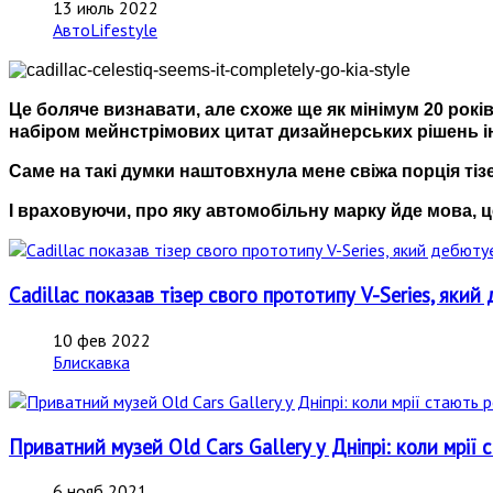
13 июль 2022
АвтоLifestyle
Це боляче визнавати, але схоже ще як мінімум 20 рокі
набіром мейнстрімових цитат дизайнерських рішень ін
Саме на такі думки наштовхнула мене свіжа порція тізе
І враховуючи, про яку автомобільну марку йде мова, це
Cadillac показав тізер свого прототипу V-Series, яки
10 фев 2022
Блискавка
Приватний музей Old Cars Gallery у Дніпрі: коли мрії
6 нояб 2021