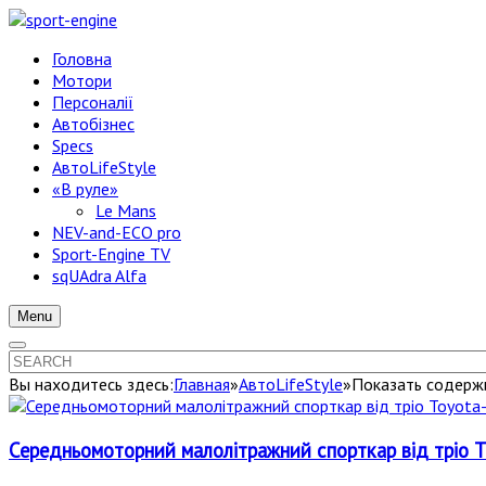
Головна
Мотори
Персоналії
Автобізнес
Specs
АвтоLifeStyle
«В руле»
Le Mans
NEV-and-ECO pro
Sport-Engine TV
sqUAdra Alfa
Menu
Вы находитесь здесь:
Главная
»
АвтоLifeStyle
»
Показать содержи
Середньомоторний малолітражний спорткар від тріо T