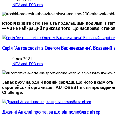
NEV-and-ECO pro
Історія із звітністю Tesla та подальшими подіями із т
— чи не найкращий приклад того, що насправді станов
Серія "Автовсесвіт з Олегом Василевським". Вказаний 
9 дек 2021
NEV-and-ECO pro
Запас руху на одній повній зарядці, що його вказуют
європейській организації AUTOBEST після проведення
Challenge.
Джанні Ан'єллі про те, за що він полюбляє вітер