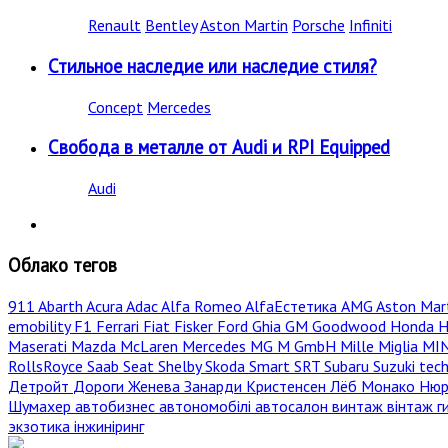
Renault
Bentley
Aston Martin
Porsche
Infiniti
Стильное наследие или наследие стиля?
Concept
Mercedes
Свобода в металле от Audi и RPI Equipped
Audi
Облако тегов
911
Abarth
Acura
Adac
Alfa Romeo
AlfaЕстетика
AMG
Aston Mar
emobility
F1
Ferrari
Fiat
Fisker
Ford
Ghia
GM
Goodwood
Honda
H
Maserati
Mazda
McLaren
Mercedes
MG
M GmbH
Mille Miglia
MI
RollsRoyce
Saab
Seat
Shelby
Skoda
Smart
SRT
Subaru
Suzuki
tec
Детройт
Дороги
Женева
Занарди
Кристенсен
Лёб
Монако
Нюр
Шумахер
автобизнес
автономобілі
автосалон
винтаж
вінтаж
г
экзотика
інжиніринг