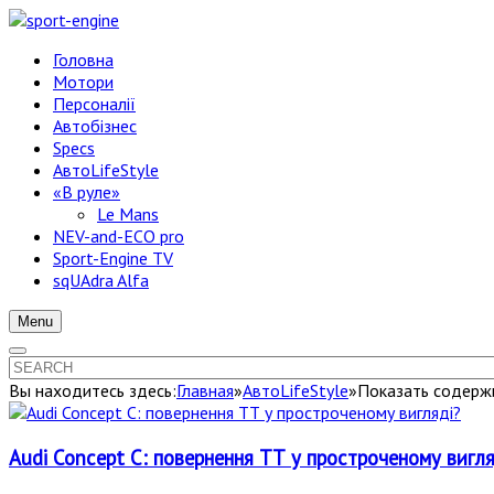
Головна
Мотори
Персоналії
Автобізнес
Specs
АвтоLifeStyle
«В руле»
Le Mans
NEV-and-ECO pro
Sport-Engine TV
sqUAdra Alfa
Menu
Вы находитесь здесь:
Главная
»
АвтоLifeStyle
»
Показать содержи
Audi Concept C: повернення ТТ у простроченому вигля