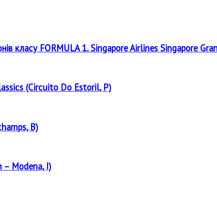
онів класу FORMULA 1. Singapore Airlines Singapore Gra
assics (Circuito Do Estoril, P)
champs, B)
 – Modena, I)