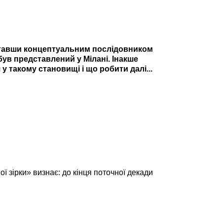
 ставши концептуальним послідовником
був представлений у Мілані. Інакше
 у такому становищі і що робити далі...
ї зірки»
визнає: до кінця поточної декади