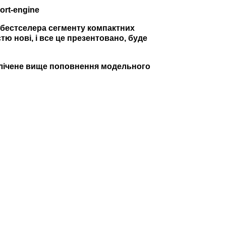
к бестселера сегменту компактних
тю нові, і все це презентовано, буде
елічене вище поповнення модельного