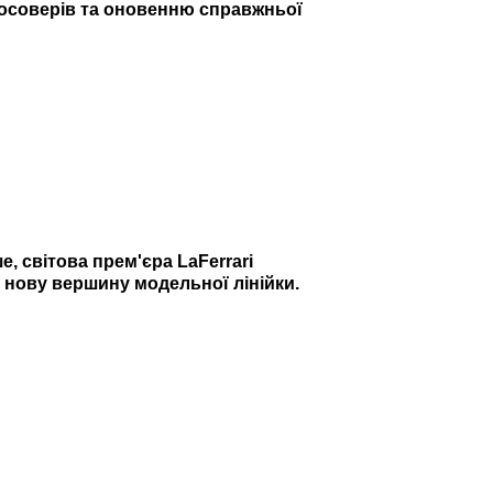
осоверів та оновенню справжньої
, світова прем'єра LaFerrari
 нову вершину модельної лінійки.