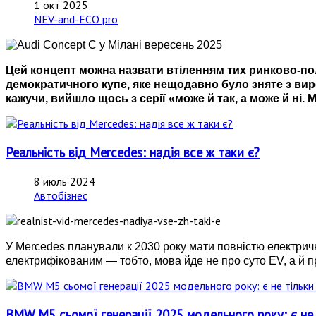
1 окт 2025
NEV-and-ECO pro
Цей концепт можна назвати втіленням тих ринково-по
демократичного купе, яке нещодавно було зняте з виро
кажучи, вийшло щось з серії «може й так, а може й ні. 
Реальність від Mercedes: надія все ж таки є?
8 июль 2024
Автобізнес
У Mercedes планували к 2030 року мати повністю електрич
електрифікованим
—
тобто, мова йде не про суто EV, а й 
BMW M5 сьомої генерації 2025 модельного року: є не т