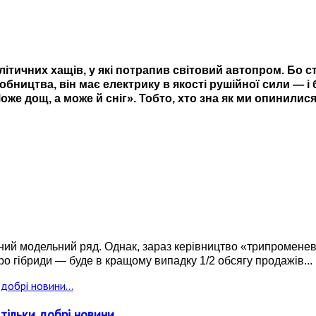
літичних хащів, у які потрапив світовий автопром. Бо
бництва, він має електрику в якості рушійної сили — і 
Може дощ, а може й сніг». Тобто, хто зна як ми опинилися
ний модельний ряд. Однак, зараз керівництво
«трипроменево
про гібриди
—
буде в кращому випадку 1/2 обсягу продажів...
ільки добрі новини...