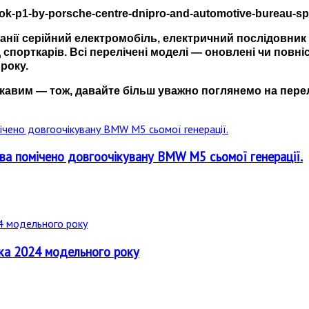
панії серійний електромобіль, електричний послідовни
 спорткарів. Всі перелічені моделі
—
оновлені чи повніс
року.
цікавим
—
тож, давайте більш уважно поглянемо на пер
ва помічено довгоочікувану BMW M5 сьомої генерації.
ка 2024 модельного року