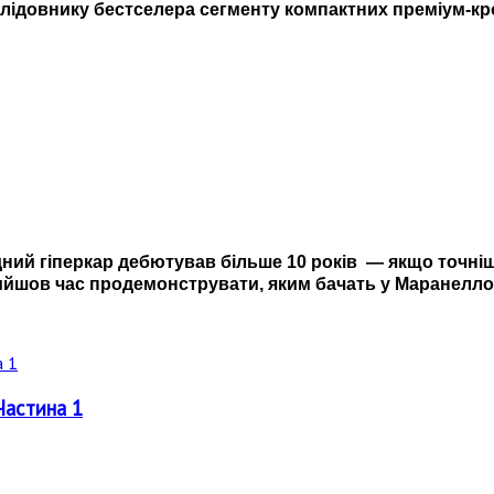
лідовнику бестселера сегменту компактних преміум-кр
ридний гіперкар дебютував більше 10 років
—
якщо точніше
рийшов час продемонструвати, яким бачать у Маранелло
Частина 1