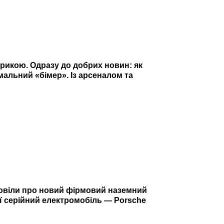
трикою. Одразу до добрих новин: як
альний «бімер». Із арсеналом та
зповіли про новий фірмовий наземний
ії серійний електромобіль — Porsche