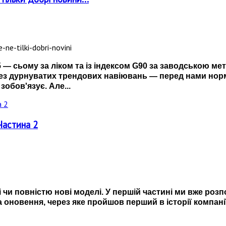
 — сьому за ліком та із індексом G90 за заводською ме
без дурнуватих трендових навіювань — перед нами норм
обов'язує. Але...
Частина 2
 чи повністю нові моделі. У першій частині ми вже ро
а оновення, через яке пройшов перший в історії компан