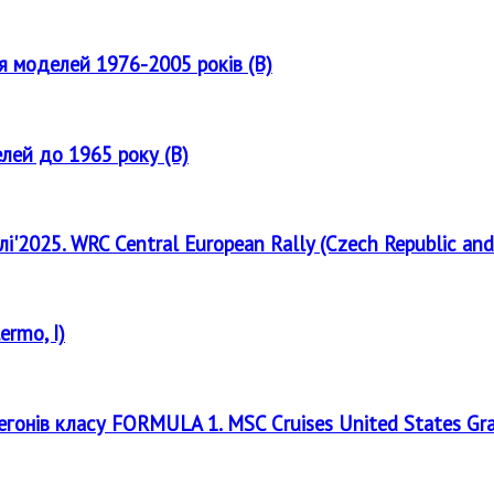
ля моделей 1976-2005 років (B)
елей до 1965 року (B)
лі'2025. WRC Central European Rally (Czech Republic and
ermo, I)
регонів класу FORMULA 1. MSC Cruises United States Gr