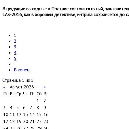
В грядущие выходные в Полтаве состоится пятый, заключитель
LAS-2016, как в хорошем детективе,
интрига
сохраняется
до с
1
2
3
4
5
В конец
Страница 1 из 5
«
Август 2026
»
Пн
Вт
Ср
Чт
Пт
Сб
Вс
1
2
3
4
5
6
7
8
9
10
11
12
13
14
15
16
17
18
19
20
21
22
23
24
25
26
27
28
29
30