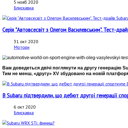
5 нояб 2020
Блискавка
Серія "Автовсесвіт з Олегом Василевським". Тест-драйв 
31 окт 2020
Мотори
Вам доведеться двічі поглянути на другу генерацію Sub
Тим не менш, «другу» XV збудовано на новій платфор
В Subaru підтвердили, що дебют другої генерації спо
6 окт 2020
Блискавка