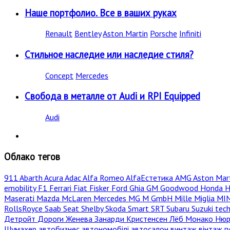
Наше портфолио. Все в ваших руках
Renault
Bentley
Aston Martin
Porsche
Infiniti
Стильное наследие или наследие стиля?
Concept
Mercedes
Свобода в металле от Audi и RPI Equipped
Audi
Облако тегов
911
Abarth
Acura
Adac
Alfa Romeo
AlfaЕстетика
AMG
Aston Mar
emobility
F1
Ferrari
Fiat
Fisker
Ford
Ghia
GM
Goodwood
Honda
H
Maserati
Mazda
McLaren
Mercedes
MG
M GmbH
Mille Miglia
MI
RollsRoyce
Saab
Seat
Shelby
Skoda
Smart
SRT
Subaru
Suzuki
tec
Детройт
Дороги
Женева
Занарди
Кристенсен
Лёб
Монако
Нюр
Шумахер
автобизнес
автономобілі
автосалон
винтаж
вінтаж
г