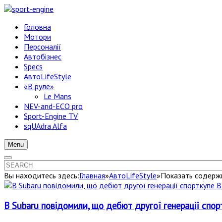
Головна
Мотори
Персоналії
Автобізнес
Specs
АвтоLifeStyle
«В руле»
Le Mans
NEV-and-ECO pro
Sport-Engine TV
sqUAdra Alfa
Menu
Вы находитесь здесь:
Главная
»
АвтоLifeStyle
»
Показать содержи
В Subaru повідомили, що дебют другої генерації спор