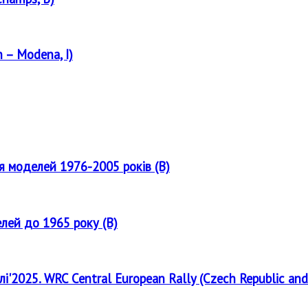
 – Modena, I)
ля моделей 1976-2005 років (B)
елей до 1965 року (B)
лі'2025. WRC Central European Rally (Czech Republic and