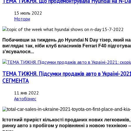
ТЕМА ТИЖНЯ. Що продемонтрувала Hyundai на N-Da
15 июль 2022
Мотори
Побачивши за тиждень до Hyundai N Day тізер, який на
виглядає так, ніби клуб власників Ferrari F40 підготу
з'ясувалося...
ТЕМА ТИЖНЯ. Підсумки продажів авто в Україні-202
СЕГМЕНТА
11 янв 2022
Автобізнес
Істотний приріст кількості проданих нових легковиків,
ринку авто з пробігом у порівнянні з новою технікою