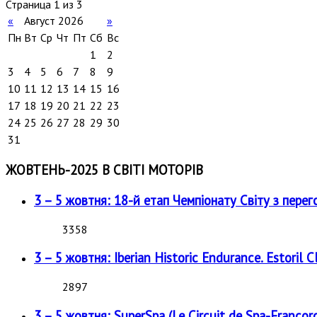
Страница 1 из 3
«
Август 2026
»
Пн
Вт
Ср
Чт
Пт
Сб
Вс
1
2
3
4
5
6
7
8
9
10
11
12
13
14
15
16
17
18
19
20
21
22
23
24
25
26
27
28
29
30
31
ЖОВТЕНЬ-2025 В СВІТІ МОТОРІВ
3 – 5 жовтня: 18-й етап Чемпіонату Світу з перег
3358
3 – 5 жовтня: Iberian Historic Endurance. Estoril Cl
2897
3 – 5 жовтня: SuperSpa (Le Circuit de Spa-Francor