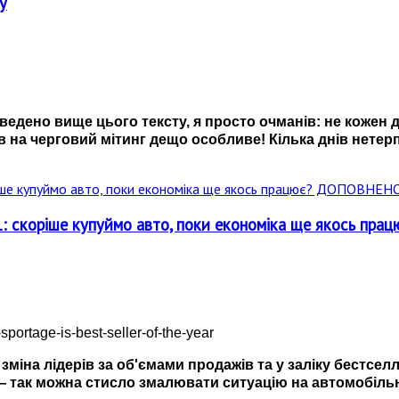
y
ведено вище цього тексту, я просто очманів: не кожен 
вав на черговий мітинг дещо особливе! Кілька днів нете
1: скоріше купуймо авто, поки економіка ще якось 
 зміна лідерів за об'ємами продажів та у заліку бестсел
 — так можна стисло змалювати ситуацію на автомобіль