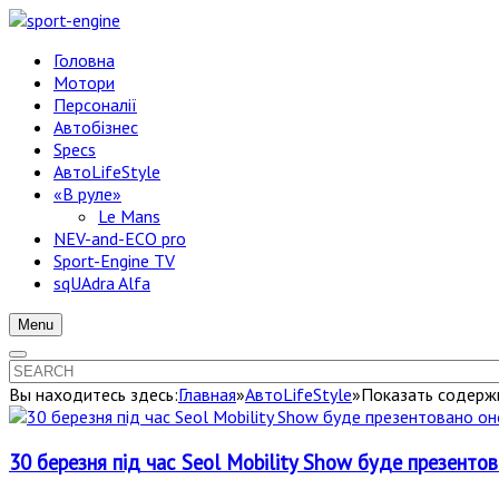
Головна
Мотори
Персоналії
Автобізнес
Specs
АвтоLifeStyle
«В руле»
Le Mans
NEV-and-ECO pro
Sport-Engine TV
sqUAdra Alfa
Menu
Вы находитесь здесь:
Главная
»
АвтоLifeStyle
»
Показать содержи
30 березня під час Seol Mobility Show буде презенто