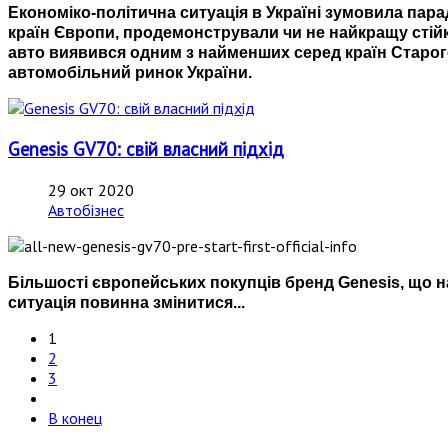
Економіко-політична ситуація в Україні зумовила пара
країн Європи, продемонстрували чи не найкращу стій
авто виявився одним з найменших серед країн Старого
автомобільний ринок України.
Genesis GV70: свій власний підхід
29 окт 2020
Автобізнес
Більшості європейських покупців бренд Genesis, що н
ситуація повинна змінитися...
1
2
3
В конец