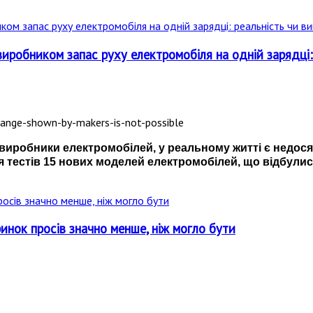
виробником запас руху електромобіля на одній зарядці:
ь виробники електромобілей, у реальному житті є недо
 тестів 15 нових моделей електромобілей, що відбули
ринок просів значно менше, ніж могло бути