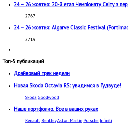
24 – 26 жовтня: 20-й етап Чемпіонату Світу з пе
2767
24 – 26 жовтня: Algarve Classic Festival (Portimao
2719
Топ-5 публикаций
Драйвовый трек недели
Новая Skoda Octavia RS: увидимся в Гудвуде!
Skoda
Goodwood
Наше портфолио. Все в ваших руках
Renault
Bentley
Aston Martin
Porsche
Infiniti