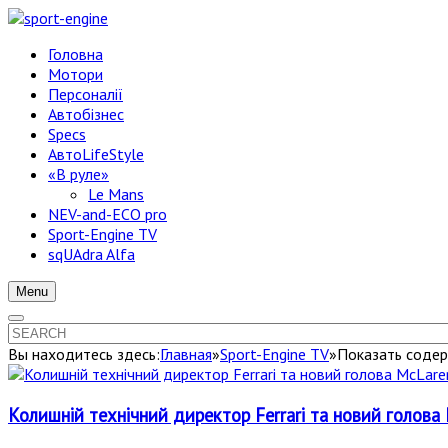
Головна
Мотори
Персоналії
Автобізнес
Specs
АвтоLifeStyle
«В руле»
Le Mans
NEV-and-ECO pro
Sport-Engine TV
sqUAdra Alfa
Menu
Вы находитесь здесь:
Главная
»
Sport-Engine TV
»
Показать содер
Колишній технічний директор Ferrari та новий голов