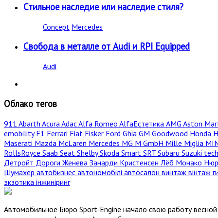
Стильное наследие или наследие стиля?
Concept
Mercedes
Свобода в металле от Audi и RPI Equipped
Audi
Облако тегов
911
Abarth
Acura
Adac
Alfa Romeo
AlfaЕстетика
AMG
Aston Mar
emobility
F1
Ferrari
Fiat
Fisker
Ford
Ghia
GM
Goodwood
Honda
H
Maserati
Mazda
McLaren
Mercedes
MG
M GmbH
Mille Miglia
MI
RollsRoyce
Saab
Seat
Shelby
Skoda
Smart
SRT
Subaru
Suzuki
tec
Детройт
Дороги
Женева
Занарди
Кристенсен
Лёб
Монако
Нюр
Шумахер
автобизнес
автономобілі
автосалон
винтаж
вінтаж
г
экзотика
інжиніринг
Автомобильное Бюро Sport-Engine начало свою работу весной 