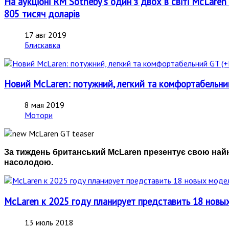
На аукціоні RM Sotheby's один з двох в світі McLare
805 тисяч доларів
17 авг 2019
Блискавка
Новий McLaren: потужний, легкий та комфортабель
8 мая 2019
Мотори
За тиждень британський McLaren презентує свою найн
насолодою.
McLaren к 2025 году планирует представить 18 новы
13 июль 2018