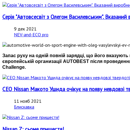
Серія "Автовсесвіт з Олегом Василевським". Вказаний 
9 дек 2021
NEV-and-ECO pro
Запас руху на одній повній зарядці, що його вказуют
європейській организації AUTOBEST після проведення
Challenge.
CEO Nissan Макото Ушида очікує на появу невдовзі т
11 нояб 2021
Блискавка
Nissan Z: сьоме пришестя!