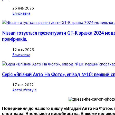
26 янв 2023
Блискавка
Nissan готується презентувати GT-R зразка 2024 моде
примірників.
12 янв 2023
Блискавка
Серія «Впізнай Авто На Фото», епізод №10: перший сп
17 янв 2022
АвтоLifestyle
Повернення до нашого циклу «Вгадай Авто на Фото», пу
спорткара. Японського виробництва. В якому великою