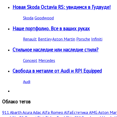
Новая Skoda Octavia RS: увидимся в Гудвуде!
Skoda
Goodwood
Наше портфолио. Все в ваших руках
Renault
Bentley
Aston Martin
Porsche
Infiniti
Стильное наследие или наследие стиля?
Concept
Mercedes
Свобода в металле от Audi и RPI Equipped
Audi
Облако тегов
911
Abarth
Acura
Adac
Alfa Romeo
AlfaЕстетика
AMG
Aston Mar