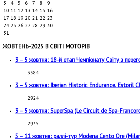
3
4
5
6
7
8
9
10
11
12
13
14
15
16
17
18
19
20
21
22
23
24
25
26
27
28
29
30
31
ЖОВТЕНЬ-2025 В СВІТІ МОТОРІВ
3 – 5 жовтня: 18-й етап Чемпіонату Світу з перег
3384
3 – 5 жовтня: Iberian Historic Endurance. Estoril Cl
2924
3 – 5 жовтня: SuperSpa (Le Circuit de Spa-Francor
2935
5 – 11 жовтня: раллі-тур Modena Cento Ore (Milan