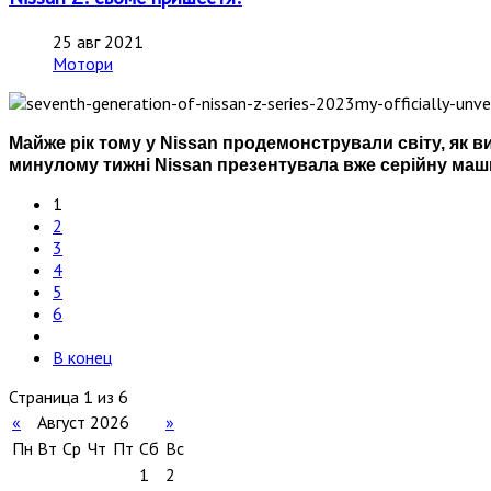
25 авг 2021
Мотори
Майже рік тому у Nissan продемонстрували світу, як ви
минулому тижні Nissan презентувала вже серійну маши
1
2
3
4
5
6
В конец
Страница 1 из 6
«
Август 2026
»
Пн
Вт
Ср
Чт
Пт
Сб
Вс
1
2