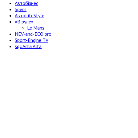
Автобізнес
Specs
АвтоLifeStyle
«В руле»
Le Mans
NEV-and-ECO pro
Sport-Engine TV
sqUAdra Alfa