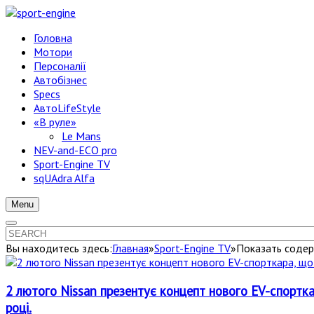
Головна
Мотори
Персоналії
Автобізнес
Specs
АвтоLifeStyle
«В руле»
Le Mans
NEV-and-ECO pro
Sport-Engine TV
sqUAdra Alfa
Menu
Вы находитесь здесь:
Главная
»
Sport-Engine TV
»
Показать содер
2 лютого Nissan презентує концепт нового EV-спортка
році.