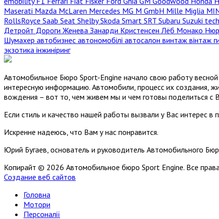
emobility
F1
Ferrari
Fiat
Fisker
Ford
Ghia
GM
Goodwood
Honda
H
Maserati
Mazda
McLaren
Mercedes
MG
M GmbH
Mille Miglia
MI
RollsRoyce
Saab
Seat
Shelby
Skoda
Smart
SRT
Subaru
Suzuki
tec
Детройт
Дороги
Женева
Занарди
Кристенсен
Лёб
Монако
Нюр
Шумахер
автобизнес
автономобілі
автосалон
винтаж
вінтаж
г
экзотика
інжиніринг
Автомобильное Бюро Sport-Engine начало свою работу весной 
интересную информацию. Автомобили, процесс их создания, жи
вождения – вот то, чем живем мы и чем готовы поделиться с 
Если стиль и качество нашей работы вызвали у Вас интерес в 
Искренне надеюсь, что Вам у нас понравится.
Юрий Бугаев, основатель и руководитель Автомобильного Бюр
Копирайт © 2026 Автомобильное бюро Sport Engine. Все пра
Создание веб сайтов
Головна
Мотори
Персоналії