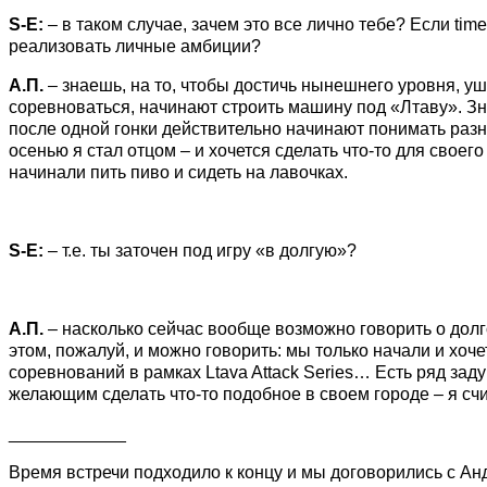
S-
E:
– в таком случае, зачем это все лично тебе? Если tim
реализовать личные амбиции?
А.П.
– знаешь, на то, чтобы достичь нынешнего уровня, ушл
соревноваться, начинают строить машину под «Лтаву». Зна
после одной гонки действительно начинают понимать разн
осенью я стал отцом – и хочется сделать что-то для своего
начинали пить пиво и сидеть на лавочках.
S-
E:
– т.е. ты заточен под игру «в долгую»?
А.П.
– насколько сейчас вообще возможно говорить о долго
этом, пожалуй, и можно говорить: мы только начали и хо
соревнований в рамках Ltava Attack Series… Есть ряд зад
желающим сделать что-то подобное в своем городе – я сч
____________
Время встречи подходило к концу и мы договорились с Андр