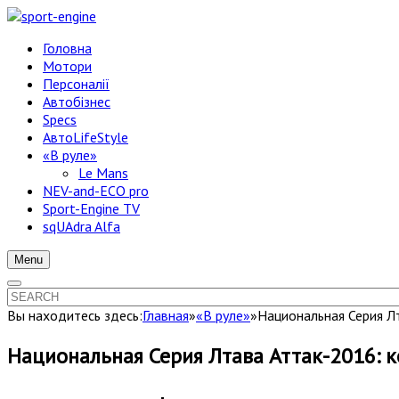
Головна
Мотори
Персоналії
Автобізнес
Specs
АвтоLifeStyle
«В руле»
Le Mans
NEV-and-ECO pro
Sport-Engine TV
sqUAdra Alfa
Menu
Вы находитесь здесь:
Главная
»
«В руле»
»
Национальная Серия Лт
Национальная Серия Лтава Аттак-2016: к