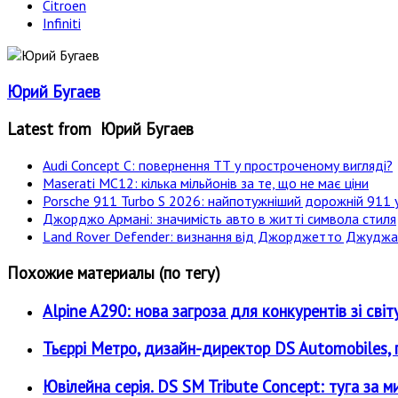
Citroen
Infiniti
Юрий Бугаев
Latest from Юрий Бугаев
Audi Concept C: повернення ТТ у простроченому вигляді?
Maserati MC12: кілька мільйонів за те, що не має ціни
Porsche 911 Turbo S 2026: найпотужніший дорожній 911 у
Джорджо Армані: значимість авто в житті символа стиля
Land Rover Defender: визнання від Джорджетто Джудж
Похожие материалы (по тегу)
Alpine A290: нова загроза для конкурентів зі 
Тьєррі Метро, дизайн-директор DS Automobiles, 
Ювілейна серія. DS SM Tribute Concept: туга за 