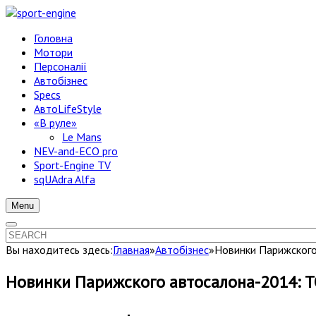
Головна
Мотори
Персоналії
Автобізнес
Specs
АвтоLifeStyle
«В руле»
Le Mans
NEV-and-ECO pro
Sport-Engine TV
sqUAdra Alfa
Menu
Вы находитесь здесь:
Главная
»
Автобізнес
»
Новинки Парижского 
Новинки Парижского автосалона-2014: ТО