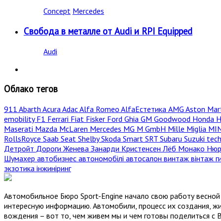
Concept
Mercedes
Свобода в металле от Audi и RPI Equipped
Audi
Облако тегов
911
Abarth
Acura
Adac
Alfa Romeo
AlfaЕстетика
AMG
Aston Mar
emobility
F1
Ferrari
Fiat
Fisker
Ford
Ghia
GM
Goodwood
Honda
H
Maserati
Mazda
McLaren
Mercedes
MG
M GmbH
Mille Miglia
MI
RollsRoyce
Saab
Seat
Shelby
Skoda
Smart
SRT
Subaru
Suzuki
tec
Детройт
Дороги
Женева
Занарди
Кристенсен
Лёб
Монако
Нюр
Шумахер
автобизнес
автономобілі
автосалон
винтаж
вінтаж
г
экзотика
інжиніринг
Автомобильное Бюро Sport-Engine начало свою работу весной 
интересную информацию. Автомобили, процесс их создания, жи
вождения – вот то, чем живем мы и чем готовы поделиться с 