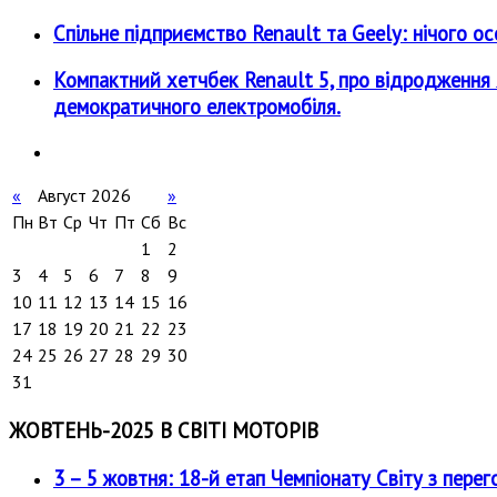
Спільне підприємство Renault та Geely: нічого ос
Компактний хетчбек Renault 5, про відродження я
демократичного електромобіля.
«
Август 2026
»
Пн
Вт
Ср
Чт
Пт
Сб
Вс
1
2
3
4
5
6
7
8
9
10
11
12
13
14
15
16
17
18
19
20
21
22
23
24
25
26
27
28
29
30
31
ЖОВТЕНЬ-2025 В СВІТІ МОТОРІВ
3 – 5 жовтня: 18-й етап Чемпіонату Світу з перег