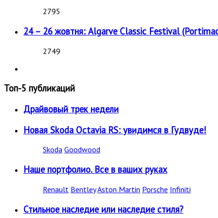
2795
24 – 26 жовтня: Algarve Classic Festival (Portimao
2749
Топ-5 публикаций
Драйвовый трек недели
Новая Skoda Octavia RS: увидимся в Гудвуде!
Skoda
Goodwood
Наше портфолио. Все в ваших руках
Renault
Bentley
Aston Martin
Porsche
Infiniti
Стильное наследие или наследие стиля?