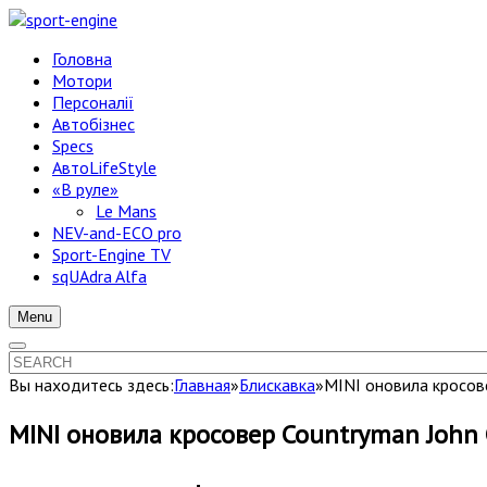
Головна
Мотори
Персоналії
Автобізнес
Specs
АвтоLifeStyle
«В руле»
Le Mans
NEV-and-ECO pro
Sport-Engine TV
sqUAdra Alfa
Menu
Вы находитесь здесь:
Главная
»
Блискавка
»
MINI оновила кросове
MINI оновила кросовер Countryman John C