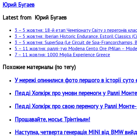
Юрий Бугаев
Latest from Юрий Бугаев
3 – 5 жовтня: 18-й етап Чемпіонату Світу з перегонів клас
3 – 5 жовтня: Iberian Historic Endurance. Estoril Classics (Ci
3 – 5 жовтня: SuperSpa (Le Circuit de Spa-Francorchamps, B
5 – 11 жовтня: раллі-тур Modena Cento Ore (Milan – Moden
7 – 11 жовтня: 1000 Miglia Experience Greece
Похожие материалы (по тегу)
У мережі опинилися фото першого в історії суто е
Педді Хопкірк про умови перемоги у Раллі Монт
Педді Хопкірк про свою перемогу у Раллі Монте
Прощавайте, мосьє Трінтіньян!
Наступна, четверта генерація MINI від BMW вийд