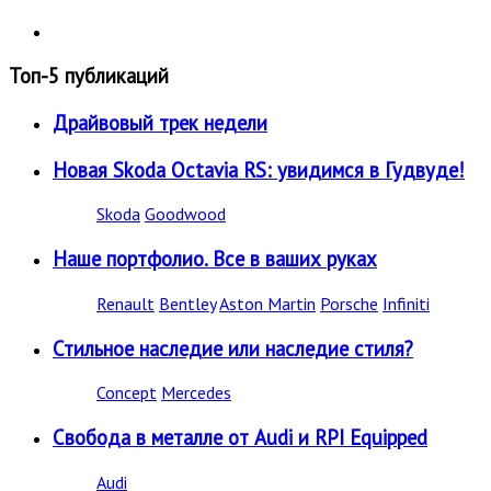
Топ-5 публикаций
Драйвовый трек недели
Новая Skoda Octavia RS: увидимся в Гудвуде!
Skoda
Goodwood
Наше портфолио. Все в ваших руках
Renault
Bentley
Aston Martin
Porsche
Infiniti
Стильное наследие или наследие стиля?
Concept
Mercedes
Свобода в металле от Audi и RPI Equipped
Audi