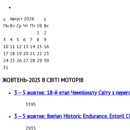
«
Август 2026
»
Пн
Вт
Ср
Чт
Пт
Сб
Вс
1
2
3
4
5
6
7
8
9
10
11
12
13
14
15
16
17
18
19
20
21
22
23
24
25
26
27
28
29
30
31
ЖОВТЕНЬ-2025 В СВІТІ МОТОРІВ
3 – 5 жовтня: 18-й етап Чемпіонату Світу з перег
3395
3 – 5 жовтня: Iberian Historic Endurance. Estoril Cl
2935