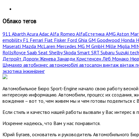
Облако тегов
911
Abarth
Acura
Adac
Alfa Romeo
AlfaЕстетика
AMG
Aston Mar
emobility
F1
Ferrari
Fiat
Fisker
Ford
Ghia
GM
Goodwood
Honda
H
Maserati
Mazda
McLaren
Mercedes
MG
M GmbH
Mille Miglia
MI
RollsRoyce
Saab
Seat
Shelby
Skoda
Smart
SRT
Subaru
Suzuki
tec
Детройт
Дороги
Женева
Занарди
Кристенсен
Лёб
Монако
Нюр
Шумахер
автобизнес
автономобілі
автосалон
винтаж
вінтаж
г
экзотика
інжиніринг
Автомобильное Бюро Sport-Engine начало свою работу весной 
интересную информацию. Автомобили, процесс их создания, жи
вождения – вот то, чем живем мы и чем готовы поделиться с 
Если стиль и качество нашей работы вызвали у Вас интерес в 
Искренне надеюсь, что Вам у нас понравится.
Юрий Бугаев, основатель и руководитель Автомобильного Бюр