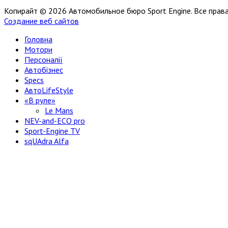
Копирайт © 2026 Автомобильное бюро Sport Engine. Все пра
Создание веб сайтов
Головна
Мотори
Персоналії
Автобізнес
Specs
АвтоLifeStyle
«В руле»
Le Mans
NEV-and-ECO pro
Sport-Engine TV
sqUAdra Alfa