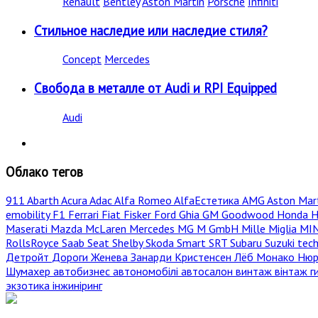
Renault
Bentley
Aston Martin
Porsche
Infiniti
Стильное наследие или наследие стиля?
Concept
Mercedes
Свобода в металле от Audi и RPI Equipped
Audi
Облако тегов
911
Abarth
Acura
Adac
Alfa Romeo
AlfaЕстетика
AMG
Aston Mar
emobility
F1
Ferrari
Fiat
Fisker
Ford
Ghia
GM
Goodwood
Honda
H
Maserati
Mazda
McLaren
Mercedes
MG
M GmbH
Mille Miglia
MI
RollsRoyce
Saab
Seat
Shelby
Skoda
Smart
SRT
Subaru
Suzuki
tec
Детройт
Дороги
Женева
Занарди
Кристенсен
Лёб
Монако
Нюр
Шумахер
автобизнес
автономобілі
автосалон
винтаж
вінтаж
г
экзотика
інжиніринг