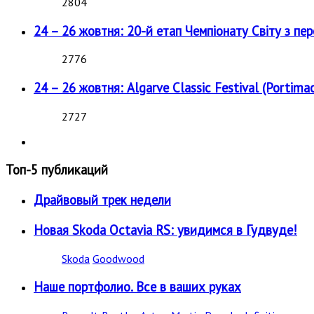
2804
24 – 26 жовтня: 20-й етап Чемпіонату Світу з пе
2776
24 – 26 жовтня: Algarve Classic Festival (Portimao
2727
Топ-5 публикаций
Драйвовый трек недели
Новая Skoda Octavia RS: увидимся в Гудвуде!
Skoda
Goodwood
Наше портфолио. Все в ваших руках