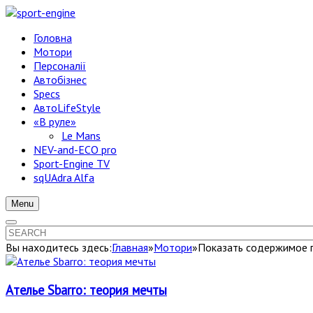
Головна
Мотори
Персоналії
Автобізнес
Specs
АвтоLifeStyle
«В руле»
Le Mans
NEV-and-ECO pro
Sport-Engine TV
sqUAdra Alfa
Menu
Вы находитесь здесь:
Главная
»
Мотори
»
Показать содержимое п
Ателье Sbarro: теория мечты