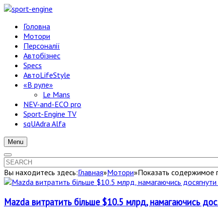
Головна
Мотори
Персоналії
Автобізнес
Specs
АвтоLifeStyle
«В руле»
Le Mans
NEV-and-ECO pro
Sport-Engine TV
sqUAdra Alfa
Menu
Вы находитесь здесь:
Главная
»
Мотори
»
Показать содержимое п
Mazda витратить більше $10.5 млрд, намагаючись дос