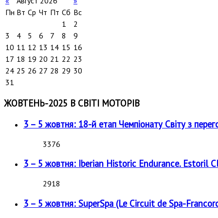
«
Август 2026
»
Пн
Вт
Ср
Чт
Пт
Сб
Вс
1
2
3
4
5
6
7
8
9
10
11
12
13
14
15
16
17
18
19
20
21
22
23
24
25
26
27
28
29
30
31
ЖОВТЕНЬ-2025 В СВІТІ МОТОРІВ
3 – 5 жовтня: 18-й етап Чемпіонату Світу з перег
3376
3 – 5 жовтня: Iberian Historic Endurance. Estoril Cl
2918
3 – 5 жовтня: SuperSpa (Le Circuit de Spa-Francor