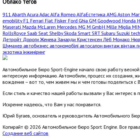
Облако тегов
911
Abarth
Acura
Adac
Alfa Romeo
AlfaЕстетика
AMG
Aston Mar
emobility
F1
Ferrari
Fiat
Fisker
Ford
Ghia
GM
Goodwood
Honda
H
Maserati
Mazda
McLaren
Mercedes
MG
M GmbH
Mille Miglia
MI
RollsRoyce
Saab
Seat
Shelby
Skoda
Smart
SRT
Subaru
Suzuki
tec
Детройт
Дороги
Женева
Занарди
Кристенсен
Лёб
Монако
Нюр
Шумахер
автобизнес
автономобілі
автосалон
винтаж
вінтаж
г
экзотика
інжиніринг
Автомобильное Бюро Sport-Engine начало свою работу весной 
интересную информацию. Автомобили, процесс их создания, жи
вождения – вот то, чем живем мы и чем готовы поделиться с 
Если стиль и качество нашей работы вызвали у Вас интерес в 
Искренне надеюсь, что Вам у нас понравится.
Юрий Бугаев, основатель и руководитель Автомобильного Бюр
Копирайт © 2026 Автомобильное бюро Sport Engine. Все пра
Создание веб сайтов