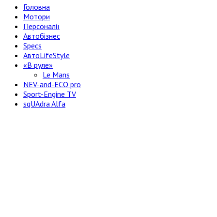
Головна
Мотори
Персоналії
Автобізнес
Specs
АвтоLifeStyle
«В руле»
Le Mans
NEV-and-ECO pro
Sport-Engine TV
sqUAdra Alfa