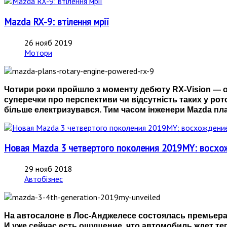
Mazda RX-9: втілення мрії
26 нояб 2019
Мотори
Чотири роки пройшло з моменту дебюту RX-Vision — од
суперечки про перспективи чи відсутність таких у рото
більше електризувався. Тим часом інженери Mazda пл
Новая Mazda 3 четвертого поколения 2019MY: восх
29 нояб 2018
Автобізнес
На автосалоне в Лос-Анджелесе состоялась премьера
И уже сейчас есть ощущение, что автомобиль ждет теп