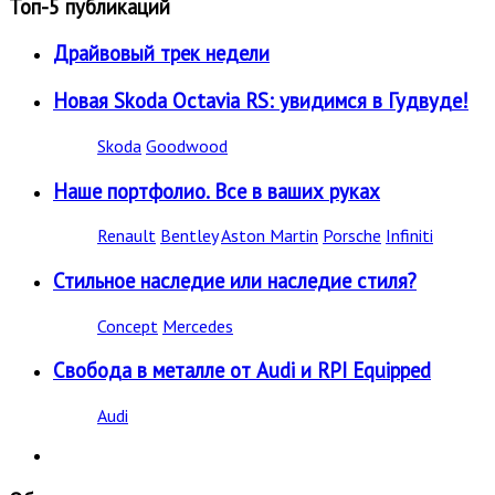
Топ-5 публикаций
Драйвовый трек недели
Новая Skoda Octavia RS: увидимся в Гудвуде!
Skoda
Goodwood
Наше портфолио. Все в ваших руках
Renault
Bentley
Aston Martin
Porsche
Infiniti
Стильное наследие или наследие стиля?
Concept
Mercedes
Свобода в металле от Audi и RPI Equipped
Audi