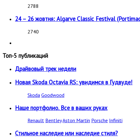
2788
24 – 26 жовтня: Algarve Classic Festival (Portimao
2740
Топ-5 публикаций
Драйвовый трек недели
Новая Skoda Octavia RS: увидимся в Гудвуде!
Skoda
Goodwood
Наше портфолио. Все в ваших руках
Renault
Bentley
Aston Martin
Porsche
Infiniti
Стильное наследие или наследие стиля?