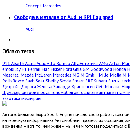
Concept
Mercedes
Свобода в металле от Audi и RPI Equipped
Audi
Облако тегов
911
Abarth
Acura
Adac
Alfa Romeo
AlfaЕстетика
AMG
Aston Mar
emobility
F1
Ferrari
Fiat
Fisker
Ford
Ghia
GM
Goodwood
Honda
H
Maserati
Mazda
McLaren
Mercedes
MG
M GmbH
Mille Miglia
MI
RollsRoyce
Saab
Seat
Shelby
Skoda
Smart
SRT
Subaru
Suzuki
tec
Детройт
Дороги
Женева
Занарди
Кристенсен
Лёб
Монако
Нюр
Шумахер
автобизнес
автономобілі
автосалон
винтаж
вінтаж
г
экзотика
інжиніринг
Автомобильное Бюро Sport-Engine начало свою работу весной 
интересную информацию. Автомобили, процесс их создания, жи
вождения – вот то, чем живем мы и чем готовы поделиться с 