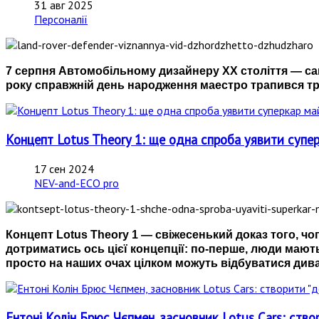
31 авг 2025
Персоналії
7 серпня Автомобільному дизайнеру ХХ століття — са
року справжній день народження маестро трапився тро
Концепт Lotus Theory 1: ще одна спроба уявити супе
17 сен 2024
NEV-and-ECO pro
Концепт Lotus Theory 1 — свіжесенький доказ того, 
дотриматись ось цієї концепції: по-перше, люди мають
просто на наших очах цілком можуть відбуватися дива
Ентоні Колін Брюс Чєпмен, засновник Lotus Cars: ств