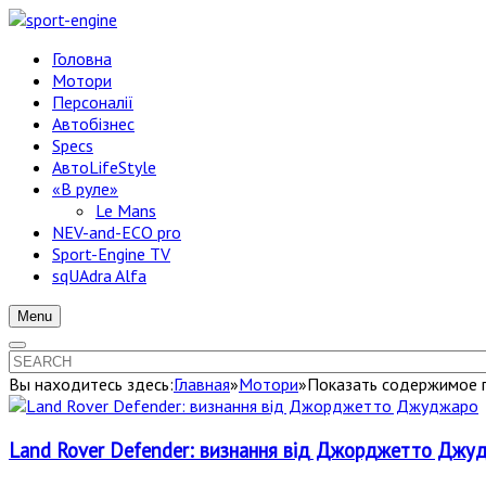
Головна
Мотори
Персоналії
Автобізнес
Specs
АвтоLifeStyle
«В руле»
Le Mans
NEV-and-ECO pro
Sport-Engine TV
sqUAdra Alfa
Menu
Вы находитесь здесь:
Главная
»
Мотори
»
Показать содержимое п
Land Rover Defender: визнання від Джорджетто Джу