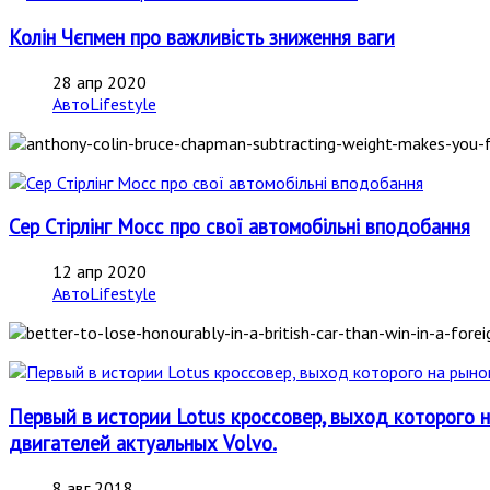
Колін Чєпмен про важливість зниження ваги
28 апр 2020
АвтоLifestyle
Сер Стірлінг Мосс про свої автомобільні вподобання
12 апр 2020
АвтоLifestyle
Первый в истории Lotus кроссовер, выход которого н
двигателей актуальных Volvo.
8 авг 2018