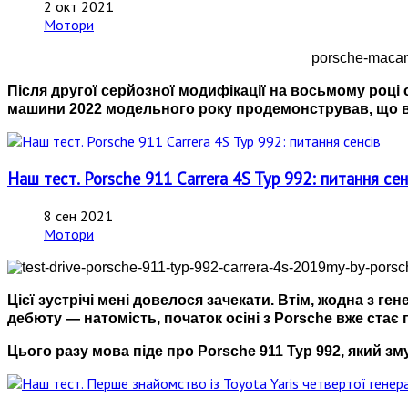
2 окт 2021
Мотори
Після другої серйозної модифікації на восьмому році с
машини 2022 модельного року продемонстрував, що вік
Наш тест. Porsche 911 Carrera 4S Typ 992: питання сен
8 сен 2021
Мотори
Цієї зустрічі мені довелося зачекати. Втім, жодна з ге
дебюту
—
натомість, початок осіні з Porsche вже ста
Цього разу мова піде про Porsche 911 Typ 992, який зм