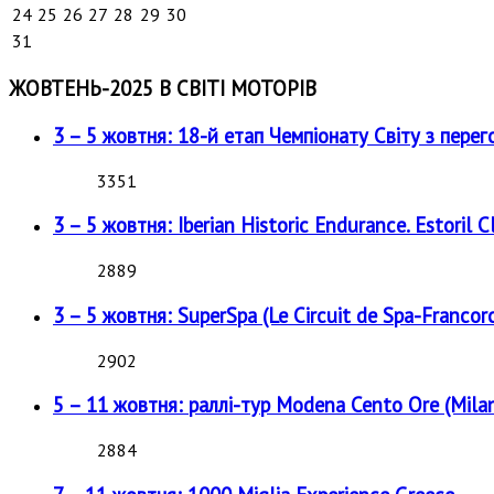
24
25
26
27
28
29
30
31
ЖОВТЕНЬ-2025 В СВІТІ МОТОРІВ
3 – 5 жовтня: 18-й етап Чемпіонату Світу з перег
3351
3 – 5 жовтня: Iberian Historic Endurance. Estoril Cl
2889
3 – 5 жовтня: SuperSpa (Le Circuit de Spa-Francor
2902
5 – 11 жовтня: раллі-тур Modena Cento Ore (Milan
2884