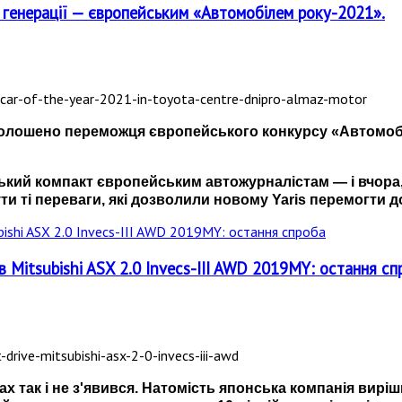
ї генерації — європейським «Автомобілем року-2021».
 оголошено переможця європейського конкурсу
«
Автомоб
нський компакт європейським автожурналістам
—
і вчора
ути ті переваги, які дозволили новому Yaris перемогти 
в Mitsubishi ASX 2.0 Invecs-III AWD 2019MY: оcтання сп
ах так і не з'явився. Натомість японська компанія вир