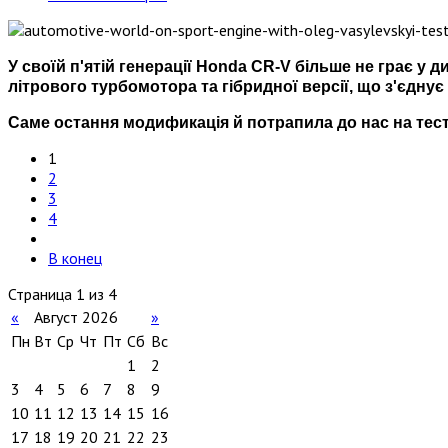
У своїй п'ятій генерації Honda CR-V більше не грає у 
літрового турбомотора та гібридної версії, що з'єдну
Саме остання модификація й потрапила до нас на тест-
1
2
3
4
В конец
Страница 1 из 4
«
Август 2026
»
Пн
Вт
Ср
Чт
Пт
Сб
Вс
1
2
3
4
5
6
7
8
9
10
11
12
13
14
15
16
17
18
19
20
21
22
23