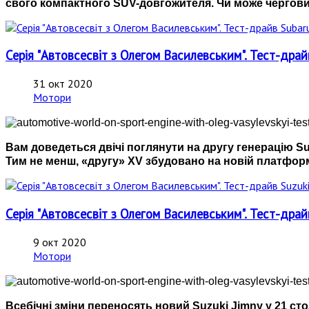
свого компактного SUV-довгожителя. Чи може черговий
Серія "Автовсесвіт з Олегом Василевським". Тест-драйв 
31 окт 2020
Мотори
Вам доведеться двічі поглянути на другу генерацію Sub
Тим не менш, «другу» XV збудовано на новій платфор
Серія "Автовсесвіт з Олегом Василевським". Тест-драй
9 окт 2020
Мотори
Всебічні зміни переносять новий Suzuki Jimny у 21 ст