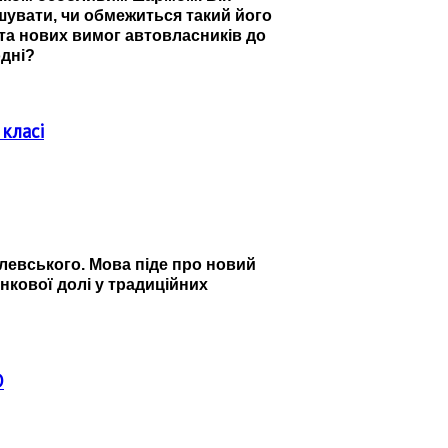
шувати, чи обмежиться такий його
 та нових вимог автовласників до
одні?
 класі
левського. Мова піде про новий
инкової долі у традиційних
D