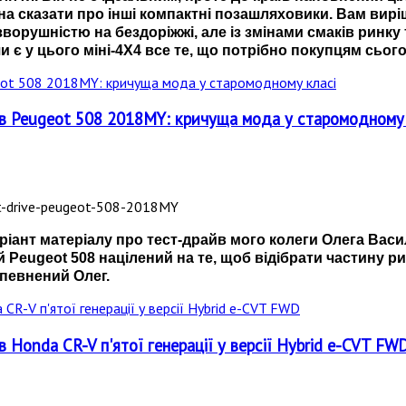
а сказати про інші компактні позашляховики. Вам вирі
ворушністю на бездоріжжі, але із змінами смаків ринку
и є у цього міні-4Х4 все те, що потрібно покупцям сьог
айв Peugeot 508 2018MY: кричуща мода у старомодному
іант матеріалу про тест-драйв мого колеги Олега Васи
й Peugeot 508 націлений на те, щоб відібрати частину р
певнений Олег.
в Honda CR-V п'ятої генерації у версії Hybrid e-CVT FW