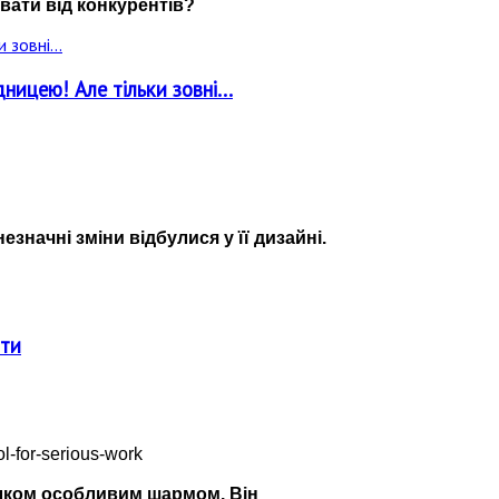
вати від конкурентів?
ницею! Але тільки зовні...
значні зміни відбулися у її дизайні.
оти
цілком особливим шармом. Він