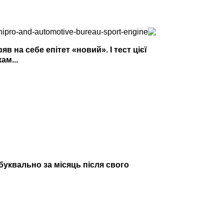
 на себе епітет «новий». І тест цієї
ам...
 буквально за місяць після свого