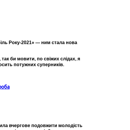
іль Року-2021
»
—
ним стала нова
, так би мовити, по свіжих слідах, я
досить потужних суперників.
роба
ішила вчергове подовжити молодість