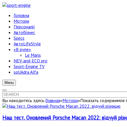
Головна
Мотори
Персоналії
Автобізнес
Specs
АвтоLifeStyle
«В руле»
Le Mans
NEV-and-ECO pro
Sport-Engine TV
sqUAdra Alfa
Menu
Вы находитесь здесь:
Главная
»
Мотори
»
Показать содержимое по
Наш тест. Оновлений Porsche Macan 2022: відчуй різ