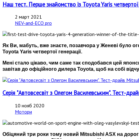
Наш тест. Перше знайомство із Toyota Yaris четверто
2 март 2021
NEV-and-ECO pro
Як Ви, мабуть, вже знаєте, позавчора у Женеві було
Toyota Yaris четвертої генерації.
Мені стало цікаво, чим саме так сподобався цей япо
завітав до офіційного дилера Toyota, щоб на собі відч
Серія "Автовсесвіт з Олегом Василевським". Тест-драй
10 нояб 2020
Мотори
Обіцяний три роки тому новий Mitsubishi ASX на дорог