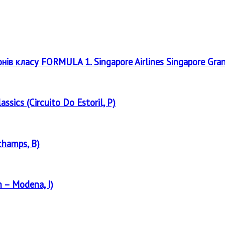
онів класу FORMULA 1. Singapore Airlines Singapore Gra
assics (Circuito Do Estoril, P)
champs, B)
 – Modena, I)