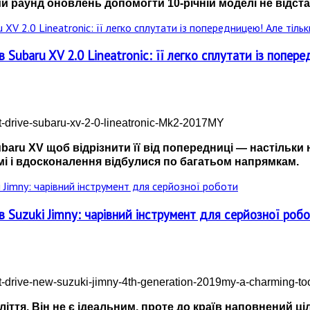
 раунд оновлень допомогти 10-річній моделі не відста
Subaru XV 2.0 Lineatronic: її легко сплутати із поперед
aru XV щоб відрізнити її від попередниці — настільки не
мі і вдосконалення відбулися по багатьом напрямкам.
в Suzuki Jimny: чарівний інструмент для серйозної роб
оліття. Він не є ідеальним, проте до країв наповнений 