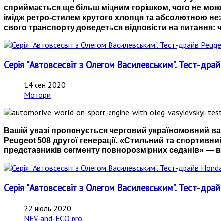
сприймається ще більш міцним горішком, чого не можн
імідж ретро-стилем крутого хлопця та абсолютною нез
свого транспорту доведеться відповісти на питання: ч
Серія "Автовсесвіт з Олегом Василевським". Тест-др
14 сен 2020
Мотори
Вашій увазі пропонується черговий україномовний вар
Peugeot 508 другої генерації. «Стильний та спортивни
представників сегменту повнорозмірних седанів» — в
Серія "Автовсесвіт з Олегом Василевським". Тест-драй
22 июль 2020
NEV-and-ECO pro