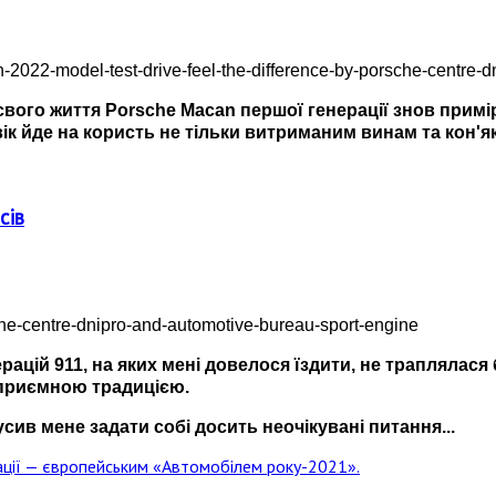
вого життя Porsche Macan першої генерації знов приміряв
 йде на користь не тільки витриманим винам та кон'як
сів
нерацій 911, на яких мені довелося їздити, не траплялася
є приємною традицією.
усив мене задати собі досить неочікувані питання...