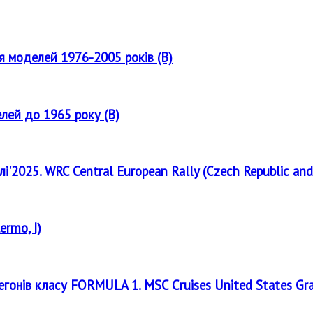
ля моделей 1976-2005 років (B)
елей до 1965 року (B)
лі'2025. WRC Central European Rally (Czech Republic and
ermo, I)
регонів класу FORMULA 1. MSC Cruises United States Gr