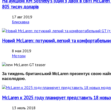
На аукціоні RM Sotheby's один з двох в світі McLare
805 тисяч доларів
17 авг 2019
Блискавка
Новий McLaren: потужний, легкий та комфортабель
8 мая 2019
Мотори
За тиждень британський McLaren презентує свою найн
насолодою.
McLaren к 2025 году планирует представить 18 новы
13 июль 2018