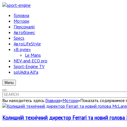
Головна
Мотори
Персоналії
Автобізнес
Specs
АвтоLifeStyle
«В руле»
Le Mans
NEV-and-ECO pro
Sport-Engine TV
sqUAdra Alfa
Menu
Вы находитесь здесь:
Главная
»
Мотори
»
Показать содержимое п
Колишній технічний директор Ferrari та новий голов