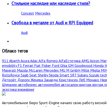
Стильное наследие или наследие стиля?
Concept
Mercedes
Свобода в металле от Audi и RPI Equipped
Audi
Облако тегов
911
Abarth
Acura
Adac
Alfa Romeo
AlfaЕстетика
AMG
Aston Mar
emobility
F1
Ferrari
Fiat
Fisker
Ford
Ghia
GM
Goodwood
Honda
H
Maserati
Mazda
McLaren
Mercedes
MG
M GmbH
Mille Miglia
MI
RollsRoyce
Saab
Seat
Shelby
Skoda
Smart
SRT
Subaru
Suzuki
tec
Детройт
Дороги
Женева
Занарди
Кристенсен
Лёб
Монако
Нюр
Шумахер
автобизнес
автономобілі
автосалон
винтаж
вінтаж
г
экзотика
інжиніринг
Автомобильное Бюро Sport-Engine начало свою работу весной 