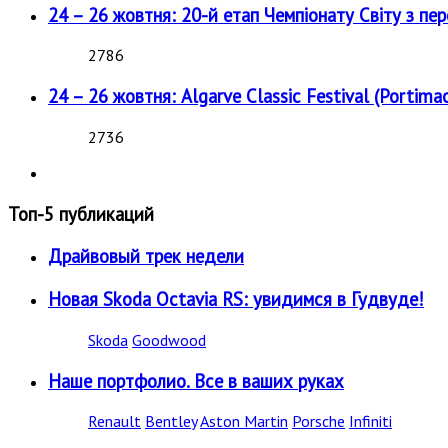
24 – 26 жовтня: 20-й етап Чемпіонату Світу з пе
2786
24 – 26 жовтня: Algarve Classic Festival (Portimao
2736
Топ-5 публикаций
Драйвовый трек недели
Новая Skoda Octavia RS: увидимся в Гудвуде!
Skoda
Goodwood
Наше портфолио. Все в ваших руках
Renault
Bentley
Aston Martin
Porsche
Infiniti