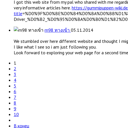
I got this web site from my pal who shared with me regarding
very informative articles here.
https://gummipuppen-wiki.de
title
=%D0%9F%D0%BE%D0%B4%D0%BA%D0%BB%D1%8
Driver_%D0%B2_%D0%95%D0%BA%D0%B0%D1%82%
m98 ทางเข้า
05.11.2014
We stumbled over here different website and thought I mig
I like what I see so i am just following you.
Look forward to exploring your web page for a second time
1
2
3
4
5
6
7
8
9
10
В конец