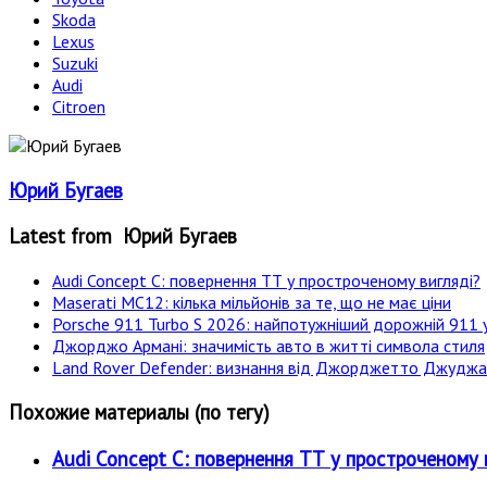
Skoda
Lexus
Suzuki
Audi
Citroen
Юрий Бугаев
Latest from Юрий Бугаев
Audi Concept C: повернення ТТ у простроченому вигляді?
Maserati MC12: кілька мільйонів за те, що не має ціни
Porsche 911 Turbo S 2026: найпотужніший дорожній 911 у
Джорджо Армані: значимість авто в житті символа стиля
Land Rover Defender: визнання від Джорджетто Джудж
Похожие материалы (по тегу)
Audi Concept C: повернення ТТ у простроченому 