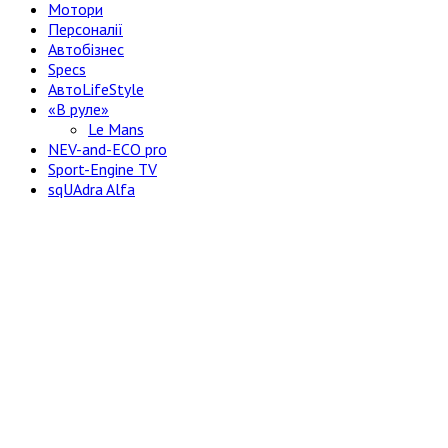
Мотори
Персоналії
Автобізнес
Specs
АвтоLifeStyle
«В руле»
Le Mans
NEV-and-ECO pro
Sport-Engine TV
sqUAdra Alfa