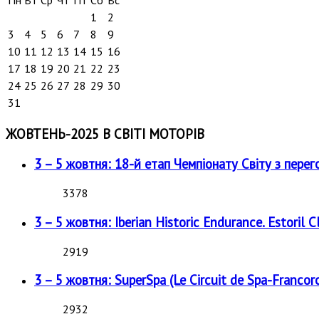
1
2
3
4
5
6
7
8
9
10
11
12
13
14
15
16
17
18
19
20
21
22
23
24
25
26
27
28
29
30
31
ЖОВТЕНЬ-2025 В СВІТІ МОТОРІВ
3 – 5 жовтня: 18-й етап Чемпіонату Світу з перег
3378
3 – 5 жовтня: Iberian Historic Endurance. Estoril Cl
2919
3 – 5 жовтня: SuperSpa (Le Circuit de Spa-Francor
2932