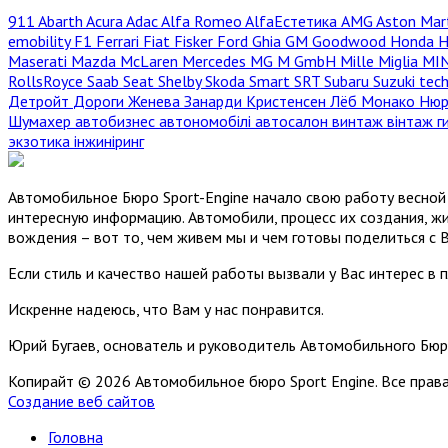
911
Abarth
Acura
Adac
Alfa Romeo
AlfaЕстетика
AMG
Aston Mar
emobility
F1
Ferrari
Fiat
Fisker
Ford
Ghia
GM
Goodwood
Honda
H
Maserati
Mazda
McLaren
Mercedes
MG
M GmbH
Mille Miglia
MI
RollsRoyce
Saab
Seat
Shelby
Skoda
Smart
SRT
Subaru
Suzuki
tec
Детройт
Дороги
Женева
Занарди
Кристенсен
Лёб
Монако
Нюр
Шумахер
автобизнес
автономобілі
автосалон
винтаж
вінтаж
г
экзотика
інжиніринг
Автомобильное Бюро Sport-Engine начало свою работу весной 
интересную информацию. Автомобили, процесс их создания, жи
вождения – вот то, чем живем мы и чем готовы поделиться с 
Если стиль и качество нашей работы вызвали у Вас интерес в 
Искренне надеюсь, что Вам у нас понравится.
Юрий Бугаев, основатель и руководитель Автомобильного Бюр
Копирайт © 2026 Автомобильное бюро Sport Engine. Все пра
Создание веб сайтов
Головна