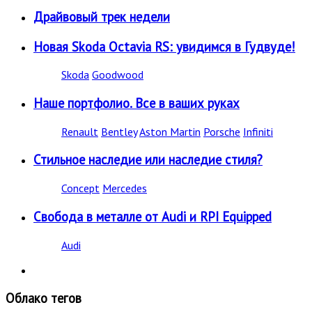
Драйвовый трек недели
Новая Skoda Octavia RS: увидимся в Гудвуде!
Skoda
Goodwood
Наше портфолио. Все в ваших руках
Renault
Bentley
Aston Martin
Porsche
Infiniti
Стильное наследие или наследие стиля?
Concept
Mercedes
Свобода в металле от Audi и RPI Equipped
Audi
Облако тегов