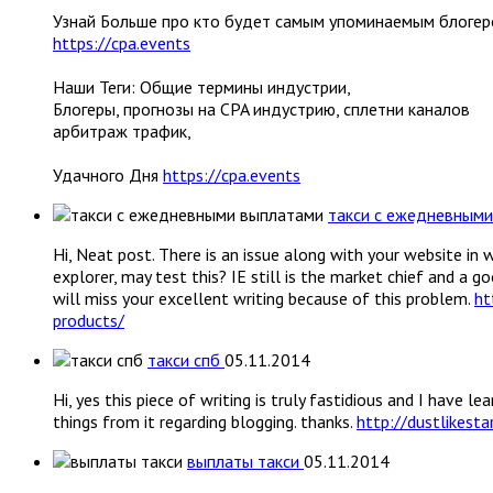
Узнай Больше про кто будет самым упоминаемым блогер
https://cpa.events
Наши Теги: Общие термины индустрии,
Блогеры, прогнозы на CPA индустрию, сплетни каналов
арбитраж трафик,
Удачного Дня
https://cpa.events
такси с ежедневным
Hi, Neat post. There is an issue along with your website in 
explorer, may test this? IE still is the market chief and a
will miss your excellent writing because of this problem.
ht
products/
такси спб
05.11.2014
Hi, yes this piece of writing is truly fastidious and I have le
things from it regarding blogging. thanks.
http://dustlikesta
выплаты такси
05.11.2014