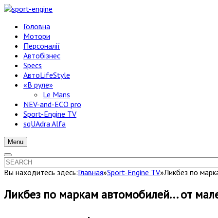
Головна
Мотори
Персоналії
Автобізнес
Specs
АвтоLifeStyle
«В руле»
Le Mans
NEV-and-ECO pro
Sport-Engine TV
sqUAdra Alfa
Menu
Вы находитесь здесь:
Главная
»
Sport-Engine TV
»
Ликбез по марк
Ликбез по маркам автомобилей... от мал